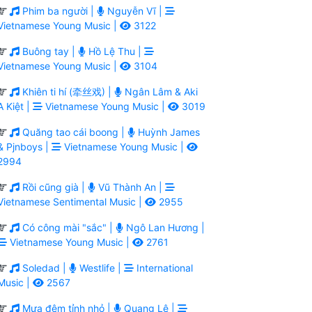
Phim ba người |
Nguyễn Vĩ |
Vietnamese Young Music |
3122
Buông tay |
Hồ Lệ Thu |
Vietnamese Young Music |
3104
Khiên ti hí (牵丝戏) |
Ngân Lâm & Aki
A Kiệt |
Vietnamese Young Music |
3019
Quăng tao cái boong |
Huỳnh James
& Pjnboys |
Vietnamese Young Music |
2994
Rồi cũng già |
Vũ Thành An |
Vietnamese Sentimental Music |
2955
Có công mài "sắc" |
Ngô Lan Hương |
Vietnamese Young Music |
2761
Soledad |
Westlife |
International
Music |
2567
Mưa đêm tỉnh nhỏ |
Quang Lê |