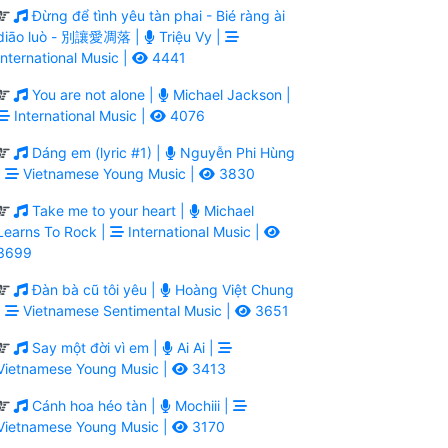
Đừng để tình yêu tàn phai - Bié ràng ài
diāo luò - 別讓愛凋落 |
Triệu Vy |
International Music |
4441
You are not alone |
Michael Jackson |
International Music |
4076
Dáng em (lyric #1) |
Nguyễn Phi Hùng
|
Vietnamese Young Music |
3830
Take me to your heart |
Michael
Learns To Rock |
International Music |
3699
Đàn bà cũ tôi yêu |
Hoàng Việt Chung
|
Vietnamese Sentimental Music |
3651
Say một đời vì em |
Ai Ai |
Vietnamese Young Music |
3413
Cánh hoa héo tàn |
Mochiii |
Vietnamese Young Music |
3170