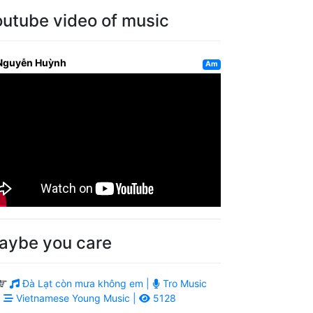
outube video of music
Nguyễn Huỳnh
Am
aybe you care
Đà Lạt còn mưa không em |
Tro Music
|
Vietnamese Young Music |
5128