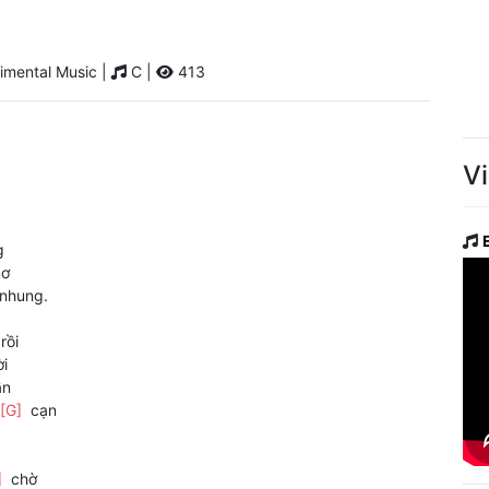
imental Music |
C |
413
V
g
ơ
nhung.
rồi
i
ần
[G]
cạn
]
chờ