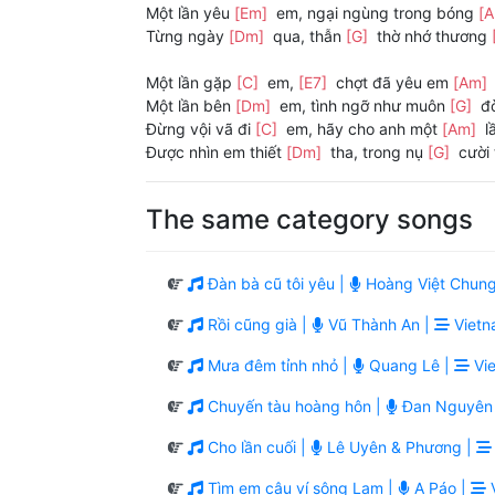
Một lần yêu
[Em]
em, ngại ngùng trong bóng
[
Từng ngày
[Dm]
qua, thẫn
[G]
thờ nhớ thương
Một lần gặp
[C]
em,
[E7]
chợt đã yêu em
[Am]
Một lần bên
[Dm]
em, tình ngỡ như muôn
[G]
đờ
Đừng vội vã đi
[C]
em, hãy cho anh một
[Am]
l
Được nhìn em thiết
[Dm]
tha, trong nụ
[G]
cười
The same category songs
Đàn bà cũ tôi yêu |
Hoàng Việt Chung
Rồi cũng già |
Vũ Thành An |
Vietn
Mưa đêm tỉnh nhỏ |
Quang Lê |
Vie
Chuyến tàu hoàng hôn |
Đan Nguyên
Cho lần cuối |
Lê Uyên & Phương |
Tìm em câu ví sông Lam |
A Páo |
V