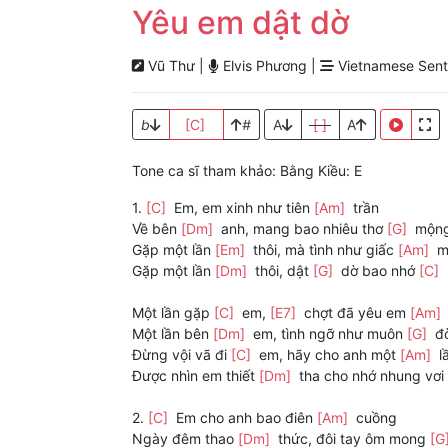
Yêu em dật dờ
Vũ Thư |
Elvis Phương |
Vietnamese Sent
b
[C]
#
A
[ ]
A
Tone ca sĩ tham khảo: Bằng Kiều: E
1.
[C]
Em, em xinh như tiên
[Am]
trần
Về bên
[Dm]
anh, mang bao nhiêu thơ
[G]
mộn
Gặp một lần
[Em]
thôi, mà tình như giấc
[Am]
m
Gặp một lần
[Dm]
thôi, dật
[G]
dờ bao nhớ
[C]
Một lần gặp
[C]
em,
[E7]
chợt đã yêu em
[Am]
Một lần bên
[Dm]
em, tình ngỡ như muôn
[G]
đờ
Đừng vội vã đi
[C]
em, hãy cho anh một
[Am]
l
Được nhìn em thiết
[Dm]
tha cho nhớ nhung vơi
2.
[C]
Em cho anh bao điên
[Am]
cuồng
Ngày đêm thao
[Dm]
thức, đôi tay ôm mong
[G