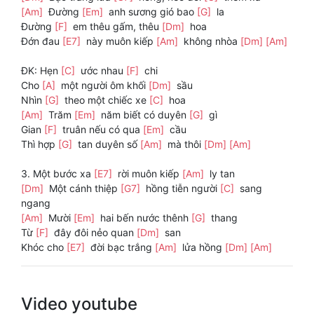
[Am]
Đường
[Em]
anh sương gió bao
[G]
la
Đường
[F]
em thêu gấm, thêu
[Dm]
hoa
Đớn đau
[E7]
này muôn kiếp
[Am]
không nhòa
[Dm]
[Am]
ĐK: Hẹn
[C]
ước nhau
[F]
chi
Cho
[A]
một người ôm khối
[Dm]
sầu
Nhìn
[G]
theo một chiếc xe
[C]
hoa
[Am]
Trăm
[Em]
năm biết có duyên
[G]
gì
Gian
[F]
truân nếu có qua
[Em]
cầu
Thì hợp
[G]
tan duyên số
[Am]
mà thôi
[Dm]
[Am]
3. Một bước xa
[E7]
rời muôn kiếp
[Am]
ly tan
[Dm]
Một cánh thiệp
[G7]
hồng tiễn người
[C]
sang
ngang
[Am]
Mười
[Em]
hai bến nước thênh
[G]
thang
Từ
[F]
đây đôi nẻo quan
[Dm]
san
Khóc cho
[E7]
đời bạc trắng
[Am]
lửa hồng
[Dm]
[Am]
Video youtube