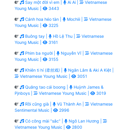
Say một đời vì em |
Ai Ai |
Vietnamese
Young Music |
3443
Cánh hoa héo tàn |
Mochiii |
Vietnamese
Young Music |
3225
Buông tay |
Hồ Lệ Thu |
Vietnamese
Young Music |
3161
Phim ba người |
Nguyễn Vĩ |
Vietnamese
Young Music |
3155
Khiên ti hí (牵丝戏) |
Ngân Lâm & Aki A Kiệt |
Vietnamese Young Music |
3051
Quăng tao cái boong |
Huỳnh James &
Pjnboys |
Vietnamese Young Music |
3019
Rồi cũng già |
Vũ Thành An |
Vietnamese
Sentimental Music |
2996
Có công mài "sắc" |
Ngô Lan Hương |
Vietnamese Young Music |
2800