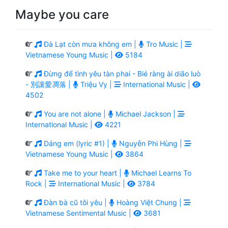
Maybe you care
Đà Lạt còn mưa không em |
Tro Music |
Vietnamese Young Music |
5184
Đừng để tình yêu tàn phai - Bié ràng ài diāo luò
- 別讓愛凋落 |
Triệu Vy |
International Music |
4502
You are not alone |
Michael Jackson |
International Music |
4221
Dáng em (lyric #1) |
Nguyễn Phi Hùng |
Vietnamese Young Music |
3864
Take me to your heart |
Michael Learns To
Rock |
International Music |
3784
Đàn bà cũ tôi yêu |
Hoàng Việt Chung |
Vietnamese Sentimental Music |
3681