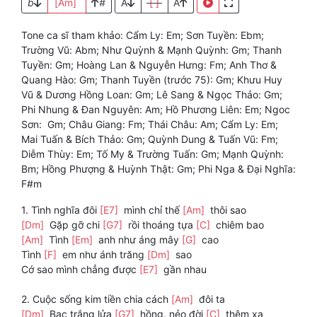
b
[Am]
#
A
[ ]
A
Tone ca sĩ tham khảo: Cẩm Ly: Em; Sơn Tuyền: Ebm;
Trường Vũ: Abm; Như Quỳnh & Mạnh Quỳnh: Gm; Thanh
Tuyền: Gm; Hoàng Lan & Nguyễn Hưng: Fm; Anh Thơ &
Quang Hào: Gm; Thanh Tuyền (trước 75): Gm; Khưu Huy
Vũ & Dương Hồng Loan: Gm; Lê Sang & Ngọc Thảo: Gm;
Phi Nhung & Đan Nguyên: Am; Hồ Phương Liên: Em; Ngoc
Sơn: Gm; Châu Giang: Fm; Thái Châu: Am; Cẩm Ly: Em;
Mai Tuấn & Bích Thảo: Gm; Quỳnh Dung & Tuấn Vũ: Fm;
Diễm Thùy: Em; Tố My & Trường Tuấn: Gm; Mạnh Quỳnh:
Bm; Hồng Phượng & Huỳnh Thật: Gm; Phi Nga & Đại Nghĩa:
F#m
1. Tình nghĩa đôi
[E7]
mình chỉ thế
[Am]
thôi sao
[Dm]
Gặp gỡ chi
[G7]
rồi thoáng tựa
[C]
chiêm bao
[Am]
Tình
[Em]
anh như áng mây
[G]
cao
Tình
[F]
em như ánh trăng
[Dm]
sao
Cớ sao mình chẳng được
[E7]
gần nhau
2. Cuộc sống kim tiền chia cách
[Am]
đôi ta
[Dm]
Bạc trắng lửa
[G7]
hồng, nẻo đời
[C]
thêm xa