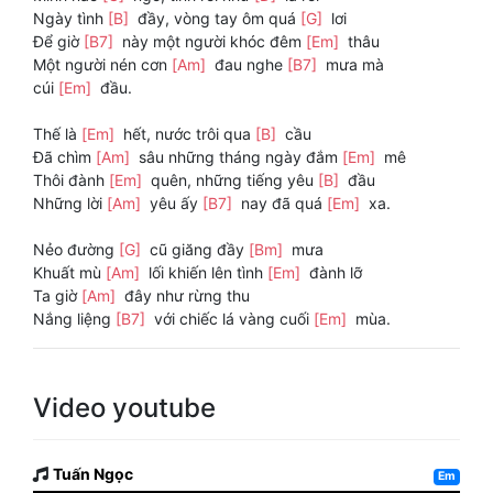
Ngày tình
[B]
đầy, vòng tay ôm quá
[G]
lơi
Để giờ
[B7]
này một người khóc đêm
[Em]
thâu
Một người nén cơn
[Am]
đau nghe
[B7]
mưa mà
cúi
[Em]
đầu.
Thế là
[Em]
hết, nước trôi qua
[B]
cầu
Đã chìm
[Am]
sâu những tháng ngày đắm
[Em]
mê
Thôi đành
[Em]
quên, những tiếng yêu
[B]
đầu
Những lời
[Am]
yêu ấy
[B7]
nay đã quá
[Em]
xa.
Nẻo đường
[G]
cũ giăng đầy
[Bm]
mưa
Khuất mù
[Am]
lối khiến lên tình
[Em]
đành lỡ
Ta giờ
[Am]
đây như rừng thu
Nắng liệng
[B7]
với chiếc lá vàng cuối
[Em]
mùa.
Video youtube
Tuấn Ngọc
Em