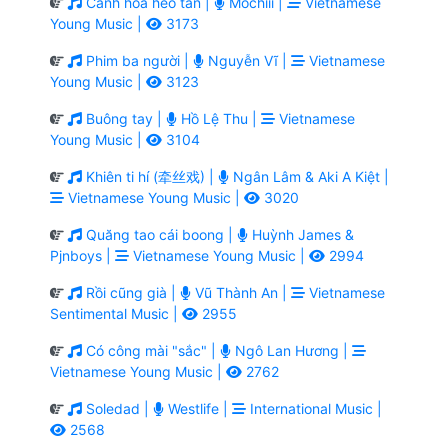
Cánh hoa héo tàn |
Mochiii |
Vietnamese
Young Music |
3173
Phim ba người |
Nguyễn Vĩ |
Vietnamese
Young Music |
3123
Buông tay |
Hồ Lệ Thu |
Vietnamese
Young Music |
3104
Khiên ti hí (牵丝戏) |
Ngân Lâm & Aki A Kiệt |
Vietnamese Young Music |
3020
Quăng tao cái boong |
Huỳnh James &
Pjnboys |
Vietnamese Young Music |
2994
Rồi cũng già |
Vũ Thành An |
Vietnamese
Sentimental Music |
2955
Có công mài "sắc" |
Ngô Lan Hương |
Vietnamese Young Music |
2762
Soledad |
Westlife |
International Music |
2568