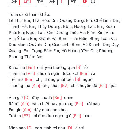
b
[Em]
#
A
[ ]
A
Tone ca sĩ tham khảo:
Lệ Thu: Bm; Thái Hòa: Dm; Quang Dũng: Em; Chế Linh: Dm;
Thanh Hà: Bm; Thùy Dương: Bbm; Hương Lan: Bm; Xuân
Phú: Em; Ngọc Lan: Cm; Dương Triệu Vũ: F#m; Kim Anh:
Am; Ý Lan: Bm; Khánh Hà: Bbm; Thái Hiền: Bbm; Tuấn Vũ:
Dm: Mạnh Quỳnh: Dm; Giao Linh: Bbm; Vũ Khanh: Dm; Duy
Quang: Em; Trọng Bắc: Em; Hồ Hoàng Yến: Cm; Phương
Phương Thảo: Am
Khóc mà
[Em]
chi, yêu thương qua
[B]
rồi
Than mà
[Am]
chi, có ngăn được xót
[Em]
xa
Tiếc mà
[Em]
chi, những phút bên
[B]
người
Thương mà
[Am]
chi, nhắc
[B7]
chi chuyện đã
[Em]
qua.
Anh giờ
[G]
đây như là
[Bm]
chim
Rã rời
[Am]
cánh biết bay phương
[Em]
trời nào
Em giờ
[Am]
đây như cành hoa
Trót tả
[B7]
tơi đón đưa ngọn gió
[Em]
nào.
Mình nào
[G]
ngờ, tình rơi như
[D]
lá rơi