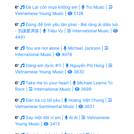
Đà Lạt còn mưa không em |
Tro Music |
Vietnamese Young Music |
5128
Đừng để tình yêu tàn phai - Bié ràng ài diāo luò
- 別讓愛凋落 |
Triệu Vy |
International Music |
4441
You are not alone |
Michael Jackson |
International Music |
4078
Dáng em (lyric #1) |
Nguyễn Phi Hùng |
Vietnamese Young Music |
3830
Take me to your heart |
Michael Learns To
Rock |
International Music |
3699
Đàn bà cũ tôi yêu |
Hoàng Việt Chung |
Vietnamese Sentimental Music |
3651
Say một đời vì em |
Ai Ai |
Vietnamese
Young Music |
3413