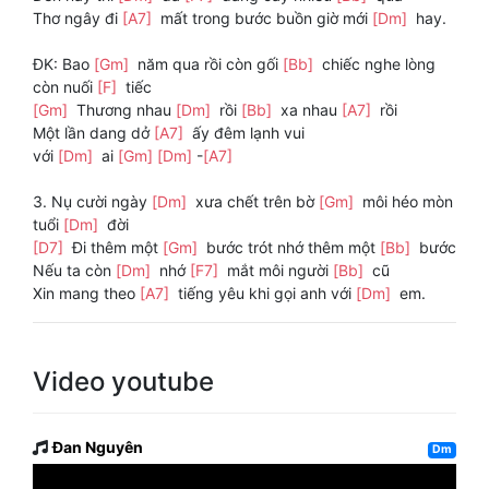
Thơ ngây đi
[A7]
mất trong bước buồn giờ mới
[Dm]
hay.
ĐK: Bao
[Gm]
năm qua rồi còn gối
[Bb]
chiếc nghe lòng
còn nuối
[F]
tiếc
[Gm]
Thương nhau
[Dm]
rồi
[Bb]
xa nhau
[A7]
rồi
Một lần dang dở
[A7]
ấy đêm lạnh vui
với
[Dm]
ai
[Gm]
[Dm]
-
[A7]
3. Nụ cười ngày
[Dm]
xưa chết trên bờ
[Gm]
môi héo mòn
tuổi
[Dm]
đời
[D7]
Đi thêm một
[Gm]
bước trót nhớ thêm một
[Bb]
bước
Nếu ta còn
[Dm]
nhớ
[F7]
mắt môi người
[Bb]
cũ
Xin mang theo
[A7]
tiếng yêu khi gọi anh với
[Dm]
em.
Video youtube
Đan Nguyên
Dm