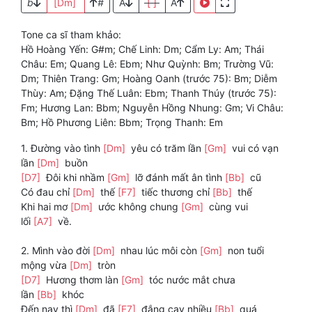
b
[Dm]
#
A
[ ]
A
Tone ca sĩ tham khảo:
Hồ Hoàng Yến: G#m; Chế Linh: Dm; Cẩm Ly: Am; Thái
Châu: Em; Quang Lê: Ebm; Như Quỳnh: Bm; Trường Vũ:
Dm; Thiên Trang: Gm; Hoàng Oanh (trước 75): Bm; Diễm
Thùy: Am; Đặng Thế Luân: Ebm; Thanh Thúy (trước 75):
Fm; Hương Lan: Bbm; Nguyễn Hồng Nhung: Gm; Vi Châu:
Bm; Hồ Phương Liên: Bbm; Trọng Thanh: Em
1. Đường vào tình
[Dm]
yêu có trăm lần
[Gm]
vui có vạn
lần
[Dm]
buồn
[D7]
Đôi khi nhầm
[Gm]
lỡ đánh mất ân tình
[Bb]
cũ
Có đau chỉ
[Dm]
thế
[F7]
tiếc thương chỉ
[Bb]
thế
Khi hai mơ
[Dm]
ước không chung
[Gm]
cùng vui
lối
[A7]
về.
2. Mình vào đời
[Dm]
nhau lúc môi còn
[Gm]
non tuổi
mộng vừa
[Dm]
tròn
[D7]
Hương thơm làn
[Gm]
tóc nước mắt chưa
lần
[Bb]
khóc
Đến nay thì
[Dm]
đã
[F7]
đắng cay nhiều
[Bb]
quá