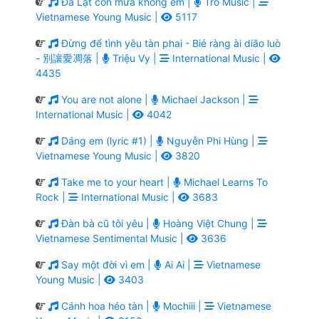
Đà Lạt còn mưa không em |
Tro Music |
Vietnamese Young Music |
5117
Đừng để tình yêu tàn phai - Bié ràng ài diāo luò
- 別讓愛凋落 |
Triệu Vy |
International Music |
4435
You are not alone |
Michael Jackson |
International Music |
4042
Dáng em (lyric #1) |
Nguyễn Phi Hùng |
Vietnamese Young Music |
3820
Take me to your heart |
Michael Learns To
Rock |
International Music |
3683
Đàn bà cũ tôi yêu |
Hoàng Việt Chung |
Vietnamese Sentimental Music |
3636
Say một đời vì em |
Ai Ai |
Vietnamese
Young Music |
3403
Cánh hoa héo tàn |
Mochiii |
Vietnamese