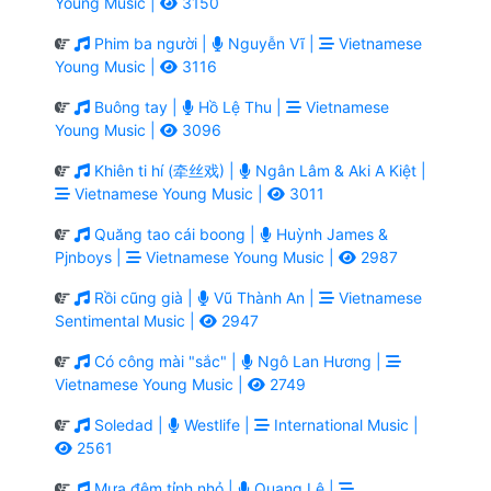
Young Music |
3150
Phim ba người |
Nguyễn Vĩ |
Vietnamese
Young Music |
3116
Buông tay |
Hồ Lệ Thu |
Vietnamese
Young Music |
3096
Khiên ti hí (牵丝戏) |
Ngân Lâm & Aki A Kiệt |
Vietnamese Young Music |
3011
Quăng tao cái boong |
Huỳnh James &
Pjnboys |
Vietnamese Young Music |
2987
Rồi cũng già |
Vũ Thành An |
Vietnamese
Sentimental Music |
2947
Có công mài "sắc" |
Ngô Lan Hương |
Vietnamese Young Music |
2749
Soledad |
Westlife |
International Music |
2561
Mưa đêm tỉnh nhỏ |
Quang Lê |