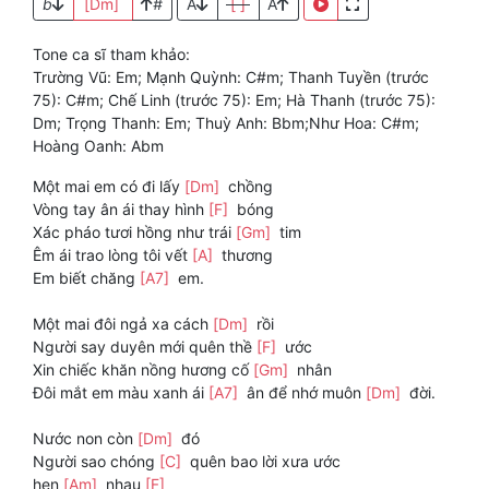
b
[Dm]
#
A
[ ]
A
Tone ca sĩ tham khảo:
Trường Vũ: Em; Mạnh Quỳnh: C#m; Thanh Tuyền (trước
75): C#m; Chế Linh (trước 75): Em; Hà Thanh (trước 75):
Dm; Trọng Thanh: Em; Thuỳ Anh: Bbm;Như Hoa: C#m;
Hoàng Oanh: Abm
Một mai em có đi lấy
[Dm]
chồng
Vòng tay ân ái thay hình
[F]
bóng
Xác pháo tươi hồng như trái
[Gm]
tim
Êm ái trao lòng tôi vết
[A]
thương
Em biết chăng
[A7]
em.
Một mai đôi ngả xa cách
[Dm]
rồi
Người say duyên mới quên thề
[F]
ước
Xin chiếc khăn nồng hương cố
[Gm]
nhân
Đôi mắt em màu xanh ái
[A7]
ân để nhớ muôn
[Dm]
đời.
Nước non còn
[Dm]
đó
Người sao chóng
[C]
quên bao lời xưa ước
hẹn
[Am]
nhau
[F]