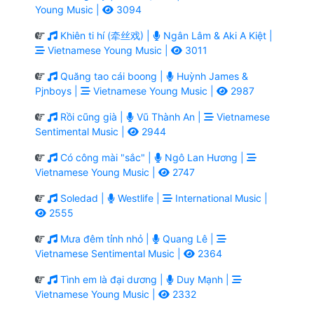
Young Music |
3094
Khiên ti hí (牵丝戏) |
Ngân Lâm & Aki A Kiệt |
Vietnamese Young Music |
3011
Quăng tao cái boong |
Huỳnh James &
Pjnboys |
Vietnamese Young Music |
2987
Rồi cũng già |
Vũ Thành An |
Vietnamese
Sentimental Music |
2944
Có công mài "sắc" |
Ngô Lan Hương |
Vietnamese Young Music |
2747
Soledad |
Westlife |
International Music |
2555
Mưa đêm tỉnh nhỏ |
Quang Lê |
Vietnamese Sentimental Music |
2364
Tình em là đại dương |
Duy Mạnh |
Vietnamese Young Music |
2332