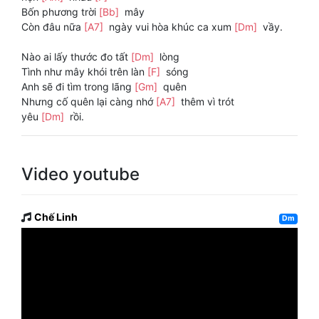
Bốn phương trời
[Bb]
mây
Còn đâu nữa
[A7]
ngày vui hòa khúc ca xum
[Dm]
vầy.
Nào ai lấy thước đo tất
[Dm]
lòng
Tình như mây khói trên làn
[F]
sóng
Anh sẽ đi tìm trong lãng
[Gm]
quên
Nhưng cố quên lại càng nhớ
[A7]
thêm vì trót
yêu
[Dm]
rồi.
Video youtube
Chế Linh
Dm