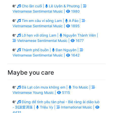
Cho lần cuối |
Lê Uyên & Phương |
Vietnamese Sentimental Music |
1980
Tìm em câu ví sông Lam |
A Páo |
Vietnamese Sentimental Music |
1895
Lỡ hẹn với dòng Lam |
Nguyễn Thành Viên |
Vietnamese Sentimental Music |
1677
Thành phố buồn |
Đan Nguyên |
Vietnamese Sentimental Music |
1642
Maybe you care
Đà Lạt còn mưa không em |
Tro Music |
Vietnamese Young Music |
5115
Đừng để tình yêu tàn phai - Bié ràng ài diāo luò
- 別讓愛凋落 |
Triệu Vy |
International Music |
4431