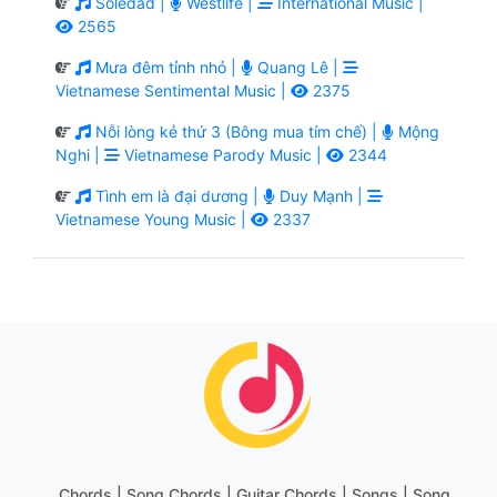
Soledad |
Westlife |
International Music |
2565
Mưa đêm tỉnh nhỏ |
Quang Lê |
Vietnamese Sentimental Music |
2375
Nỗi lòng kẻ thứ 3 (Bông mua tím chế) |
Mộng
Nghi |
Vietnamese Parody Music |
2344
Tình em là đại dương |
Duy Mạnh |
Vietnamese Young Music |
2337
Chords | Song Chords | Guitar Chords | Songs | Song