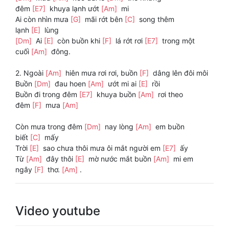
đêm
[E7]
khuya lạnh ướt
[Am]
mi
Ai còn nhìn mưa
[G]
mãi rớt bên
[C]
song thêm
lạnh
[E]
lùng
[Dm]
Ai
[E]
còn buồn khi
[F]
lá rớt rơi
[E7]
trong một
cuối
[Am]
đông.
2. Ngoài
[Am]
hiên mưa rơi rơi, buồn
[F]
dâng lên đôi môi
Buồn
[Dm]
đau hoen
[Am]
ướt mi ai
[E]
rồi
Buồn đi trong đêm
[E7]
khuya buồn
[Am]
rơi theo
đêm
[F]
mưa
[Am]
Còn mưa trong đêm
[Dm]
nay lòng
[Am]
em buồn
biết
[C]
mấy
Trời
[E]
sao chưa thôi mưa ôi mắt người em
[E7]
ấy
Từ
[Am]
đây thôi
[E]
mờ nước mắt buồn
[Am]
mi em
ngây
[F]
thơ.
[Am]
.
Video youtube