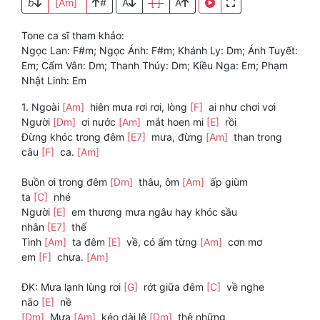
b
[Am]
#
A
[ ]
A
Tone ca sĩ tham khảo:
Ngọc Lan: F#m; Ngọc Ánh: F#m; Khánh Ly: Dm; Ánh Tuyết:
Em; Cẩm Vân: Dm; Thanh Thúy: Dm; Kiều Nga: Em; Phạm
Nhật Linh: Em
1. Ngoài
[Am]
hiên mưa rơi rơi, lòng
[F]
ai như chơi vơi
Người
[Dm]
ơi nước
[Am]
mắt hoen mi
[E]
rồi
Đừng khóc trong đêm
[E7]
mưa, đừng
[Am]
than trong
câu
[F]
ca.
[Am]
Buồn ơi trong đêm
[Dm]
thâu, ôm
[Am]
ấp giùm
ta
[C]
nhé
Người
[E]
em thương mưa ngâu hay khóc sầu
nhân
[E7]
thế
Tình
[Am]
ta đêm
[E]
về, có ấm từng
[Am]
cơn mơ
em
[F]
chưa.
[Am]
ĐK: Mưa lạnh lùng rơi
[G]
rớt giữa đêm
[C]
về nghe
não
[E]
nề
[Dm]
Mưa
[Am]
kéo dài lê
[Dm]
thê những