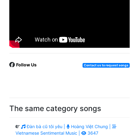
Follow Us
Contact us to request songs
The same category songs
Đàn bà cũ tôi yêu |
Hoàng Việt Chung |
Vietnamese Sentimental Music |
3647