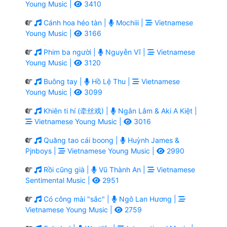
Young Music |
3410
Cánh hoa héo tàn |
Mochiii |
Vietnamese
Young Music |
3166
Phim ba người |
Nguyễn Vĩ |
Vietnamese
Young Music |
3120
Buông tay |
Hồ Lệ Thu |
Vietnamese
Young Music |
3099
Khiên ti hí (牵丝戏) |
Ngân Lâm & Aki A Kiệt |
Vietnamese Young Music |
3016
Quăng tao cái boong |
Huỳnh James &
Pjnboys |
Vietnamese Young Music |
2990
Rồi cũng già |
Vũ Thành An |
Vietnamese
Sentimental Music |
2951
Có công mài "sắc" |
Ngô Lan Hương |
Vietnamese Young Music |
2759