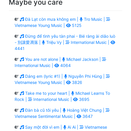
Maybe you care
Đà Lạt còn mưa không em |
Tro Music |
Vietnamese Young Music |
5125
Đừng để tình yêu tàn phai - Bié ràng ài diāo luò
- 別讓愛凋落 |
Triệu Vy |
International Music |
4441
You are not alone |
Michael Jackson |
International Music |
4064
Dáng em (lyric #1) |
Nguyễn Phi Hùng |
Vietnamese Young Music |
3826
Take me to your heart |
Michael Learns To
Rock |
International Music |
3695
Đàn bà cũ tôi yêu |
Hoàng Việt Chung |
Vietnamese Sentimental Music |
3647
Say một đời vì em |
Ai Ai |
Vietnamese