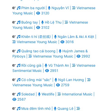
Phim ba người |
Nguyễn Vĩ |
Vietnamese
Young Music |
3120
Buông tay |
Hồ Lệ Thu |
Vietnamese
Young Music |
3102
Khiên ti hí (牵丝戏) |
Ngân Lâm & Aki A Kiệt |
Vietnamese Young Music |
3016
Quăng tao cái boong |
Huỳnh James &
Pjnboys |
Vietnamese Young Music |
2992
Rồi cũng già |
Vũ Thành An |
Vietnamese
Sentimental Music |
2951
Có công mài "sắc" |
Ngô Lan Hương |
Vietnamese Young Music |
2759
Soledad |
Westlife |
International Music |
2567
Mưa đêm tỉnh nhỏ |
Quang Lê |