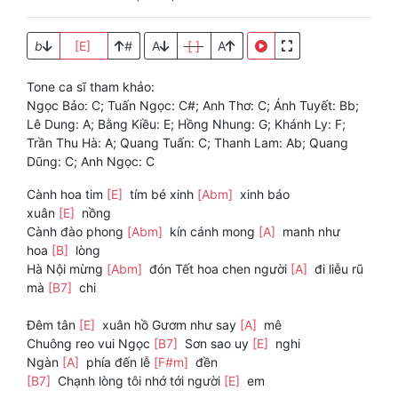
b
[E]
#
A
[ ]
A
Tone ca sĩ tham khảo:
Ngọc Bảo: C; Tuấn Ngọc: C#; Anh Thơ: C; Ánh Tuyết: Bb;
Lê Dung: A; Bằng Kiều: E; Hồng Nhung: G; Khánh Ly: F;
Trần Thu Hà: A; Quang Tuấn: C; Thanh Lam: Ab; Quang
Dũng: C; Anh Ngọc: C
Cành hoa tim
[E]
tím bé xinh
[Abm]
xinh báo
xuân
[E]
nồng
Cành đào phong
[Abm]
kín cánh mong
[A]
manh như
hoa
[B]
lòng
Hà Nội mừng
[Abm]
đón Tết hoa chen người
[A]
đi liễu rũ
mà
[B7]
chi
Đêm tân
[E]
xuân hồ Gươm như say
[A]
mê
Chuông reo vui Ngọc
[B7]
Sơn sao uy
[E]
nghi
Ngàn
[A]
phía đến lễ
[F#m]
đền
[B7]
Chạnh lòng tôi nhớ tới người
[E]
em