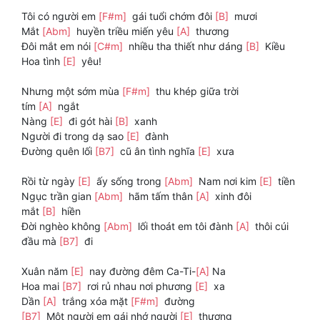
Tôi có người em
[F#m]
gái tuổi chớm đôi
[B]
mươi
Mắt
[Abm]
huyền triều miến yêu
[A]
thương
Đôi mắt em nói
[C#m]
nhiều tha thiết như dáng
[B]
Kiều
Hoa tình
[E]
yêu!
Nhưng một sớm mùa
[F#m]
thu khép giữa trời
tím
[A]
ngắt
Nàng
[E]
đi gót hài
[B]
xanh
Người đi trong dạ sao
[E]
đành
Đường quên lối
[B7]
cũ ân tình nghĩa
[E]
xưa
Rồi từ ngày
[E]
ấy sống trong
[Abm]
Nam nơi kim
[E]
tiền
Ngục trần gian
[Abm]
hãm tấm thân
[A]
xinh đôi
mắt
[B]
hiền
Đời nghèo không
[Abm]
lối thoát em tôi đành
[A]
thôi cúi
đầu mà
[B7]
đi
Xuân năm
[E]
nay đường đêm Ca-Ti-
[A]
Na
Hoa mai
[B7]
rơi rủ nhau nơi phương
[E]
xa
Dần
[A]
trắng xóa mặt
[F#m]
đường
[B7]
Một người em gái nhớ người
[E]
thương