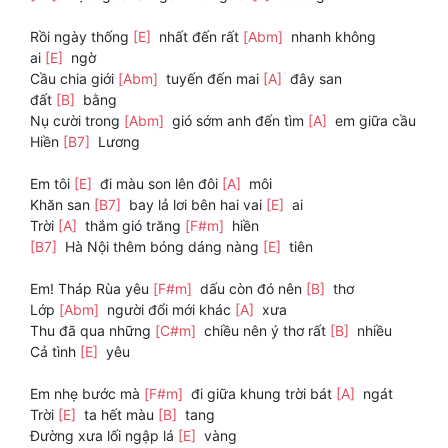
Rồi ngày thống
[E]
nhất đến rất
[Abm]
nhanh không
ai
[E]
ngờ
Cầu chia giới
[Abm]
tuyến đến mai
[A]
đây san
đất
[B]
bằng
Nụ cười trong
[Abm]
gió sớm anh đến tìm
[A]
em giữa cầu
Hiền
[B7]
Lương
Em tôi
[E]
đi màu son lên đôi
[A]
môi
Khăn san
[B7]
bay lả lơi bên hai vai
[E]
ai
Trời
[A]
thắm gió trăng
[F#m]
hiền
[B7]
Hà Nội thêm bóng dáng nàng
[E]
tiên
Em! Tháp Rùa yêu
[F#m]
dấu còn đó nên
[B]
thơ
Lớp
[Abm]
người đổi mới khác
[A]
xưa
Thu đã qua những
[C#m]
chiều nên ý thơ rất
[B]
nhiều
Cả tình
[E]
yêu
Em nhẹ bước mà
[F#m]
đi giữa khung trời bát
[A]
ngát
Trời
[E]
ta hết màu
[B]
tang
Đường xưa lối ngập lá
[E]
vàng