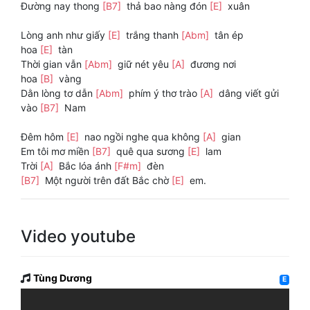
Đường nay thong
[B7]
thả bao nàng đón
[E]
xuân
Lòng anh như giấy
[E]
trắng thanh
[Abm]
tân ép
hoa
[E]
tàn
Thời gian vẫn
[Abm]
giữ nét yêu
[A]
đương nơi
hoa
[B]
vàng
Dằn lòng tơ dẫn
[Abm]
phím ý thơ trào
[A]
dâng viết gửi
vào
[B7]
Nam
Đêm hôm
[E]
nao ngồi nghe qua không
[A]
gian
Em tôi mơ miền
[B7]
quê qua sương
[E]
lam
Trời
[A]
Bắc lóa ánh
[F#m]
đèn
[B7]
Một người trên đất Bắc chờ
[E]
em.
Video youtube
Tùng Dương
E