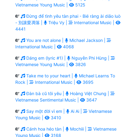
Vietnamese Young Music |
5125
Đừng để tình yêu tàn phai - Bié ràng ài diāo luò
- 別讓愛凋落 |
Triệu Vy |
International Music |
4441
You are not alone |
Michael Jackson |
International Music |
4068
Dáng em (lyric #1) |
Nguyễn Phi Hùng |
Vietnamese Young Music |
3826
Take me to your heart |
Michael Learns To
Rock |
International Music |
3695
Đàn bà cũ tôi yêu |
Hoàng Việt Chung |
Vietnamese Sentimental Music |
3647
Say một đời vì em |
Ai Ai |
Vietnamese
Young Music |
3410
Cánh hoa héo tàn |
Mochiii |
Vietnamese
Young Music |
3168