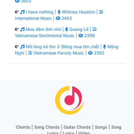
2602
I have nothing |
Whitney Houston |
International Music |
2403
Mưa đêm tỉnh nhỏ |
Quang Lê |
Vietnamese Sentimental Music |
2398
Nỗi lòng kẻ thứ 3 (Bông mua tím chế) |
Mộng
Nghi |
Vietnamese Parody Music |
2392
Chords | Song Chords | Guitar Chords | Songs | Song
Lyrics | Lyrics | Video