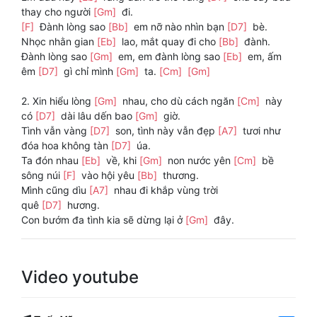
thay cho người
[Gm]
đi.
[F]
Đành lòng sao
[Bb]
em nỡ nào nhìn bạn
[D7]
bè.
Nhọc nhằn gian
[Eb]
lao, mắt quay đi cho
[Bb]
đành.
Đành lòng sao
[Gm]
em, em đành lòng sao
[Eb]
em, ấm
êm
[D7]
gì chỉ mình
[Gm]
ta.
[Cm]
[Gm]
2. Xin hiểu lòng
[Gm]
nhau, cho dù cách ngăn
[Cm]
này
có
[D7]
dài lâu dến bao
[Gm]
giờ.
Tình vẫn vàng
[D7]
son, tình này vẫn đẹp
[A7]
tươi như
đóa hoa không tàn
[D7]
úa.
Ta đón nhau
[Eb]
về, khi
[Gm]
non nước yên
[Cm]
bề
sông núi
[F]
vào hội yêu
[Bb]
thương.
Mình cũng dìu
[A7]
nhau đi khắp vùng trời
quê
[D7]
hương.
Con bướm đa tình kia sẽ dừng lại ở
[Gm]
đây.
Video youtube