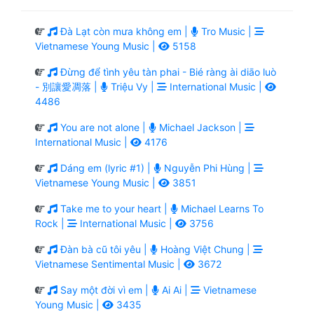
Đà Lạt còn mưa không em |
Tro Music |
Vietnamese Young Music |
5158
Đừng để tình yêu tàn phai - Bié ràng ài diāo luò
- 別讓愛凋落 |
Triệu Vy |
International Music |
4486
You are not alone |
Michael Jackson |
International Music |
4176
Dáng em (lyric #1) |
Nguyễn Phi Hùng |
Vietnamese Young Music |
3851
Take me to your heart |
Michael Learns To
Rock |
International Music |
3756
Đàn bà cũ tôi yêu |
Hoàng Việt Chung |
Vietnamese Sentimental Music |
3672
Say một đời vì em |
Ai Ai |
Vietnamese
Young Music |
3435