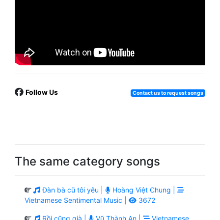
Follow Us
Contact us to request songs
The same category songs
Đàn bà cũ tôi yêu |
Hoàng Việt Chung |
Vietnamese Sentimental Music |
3672
Rồi cũng già |
Vũ Thành An |
Vietnamese