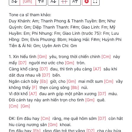
b
[Gm]
#
A
[ ]
A
Tone ca sĩ tham khảo:
Duy Khánh: Am; Thanh Phong & Thanh Tuyền: Bm; Như
Quỳnh: Gm; Diệp Thanh Thanh: F#m; Giao Linh: Fm; Mỹ
Huyền: Em; Phi Nhung: Fm; Giao Linh (trước 75): Fm; Lưu
Hồng: Dm; Elvis Phương: Bbm; Hoàng Hải: F#m; Huỳnh Phi
Tiễn & Ái Ni: Gm; Uyên Anh Chi: Gm
1. Xin hiểu tình
[Gm]
yêu, trong thời chiến chinh
[Cm]
này
mấy
[D7]
người mơ ước cho
[Gm]
tròn.
Càng khổ càng
[D7]
đau, thì tình yêu càng
[A7]
sâu khi
dắt đưa nhau về
[D7]
bến.
Ngăn cách bây
[Eb]
giờ, cho
[Gm]
mai mốt sum
[Cm]
vầy
không thấy
[F]
thẹn cùng sông
[Bb]
núi.
Vì đời khổ
[A7]
đau anh góp một phần xương
[D7]
máu.
Đôi cánh tay này anh hiến trọn cho tình
[Gm]
quê.
[Cm]
[Gm]
ĐK: Em đâu hay
[Cm]
rằng, mẹ quê hôm sớm
[D7]
còn hắt
hiu cùng nương sắn
[Gm]
khoai.
Em đâu hay
[Eb]
rằng đàn trẻ thơ vắng
[D7]
cha cày bừa