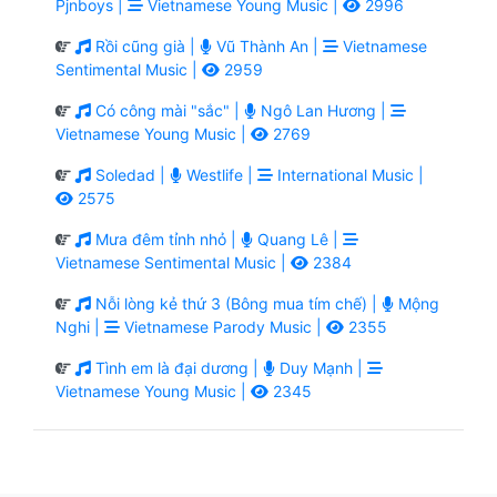
Pjnboys |
Vietnamese Young Music |
2996
Rồi cũng già |
Vũ Thành An |
Vietnamese
Sentimental Music |
2959
Có công mài "sắc" |
Ngô Lan Hương |
Vietnamese Young Music |
2769
Soledad |
Westlife |
International Music |
2575
Mưa đêm tỉnh nhỏ |
Quang Lê |
Vietnamese Sentimental Music |
2384
Nỗi lòng kẻ thứ 3 (Bông mua tím chế) |
Mộng
Nghi |
Vietnamese Parody Music |
2355
Tình em là đại dương |
Duy Mạnh |
Vietnamese Young Music |
2345