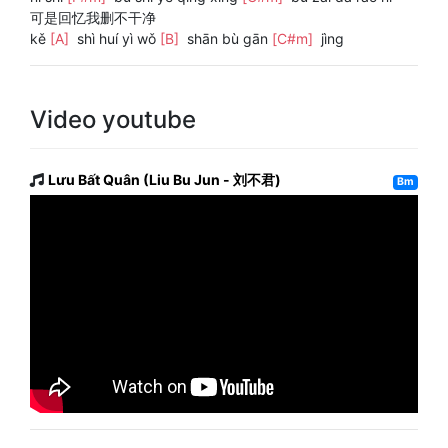
可是回忆我删不干净
kě
[A]
shì huí yì wǒ
[B]
shān bù gān
[C#m]
jìng
Video youtube
Lưu Bất Quân (Liu Bu Jun - 刘不君)
Bm