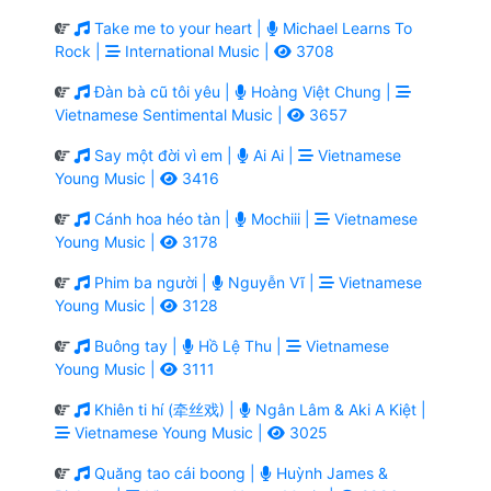
Take me to your heart |
Michael Learns To
Rock |
International Music |
3708
Đàn bà cũ tôi yêu |
Hoàng Việt Chung |
Vietnamese Sentimental Music |
3657
Say một đời vì em |
Ai Ai |
Vietnamese
Young Music |
3416
Cánh hoa héo tàn |
Mochiii |
Vietnamese
Young Music |
3178
Phim ba người |
Nguyễn Vĩ |
Vietnamese
Young Music |
3128
Buông tay |
Hồ Lệ Thu |
Vietnamese
Young Music |
3111
Khiên ti hí (牵丝戏) |
Ngân Lâm & Aki A Kiệt |
Vietnamese Young Music |
3025
Quăng tao cái boong |
Huỳnh James &