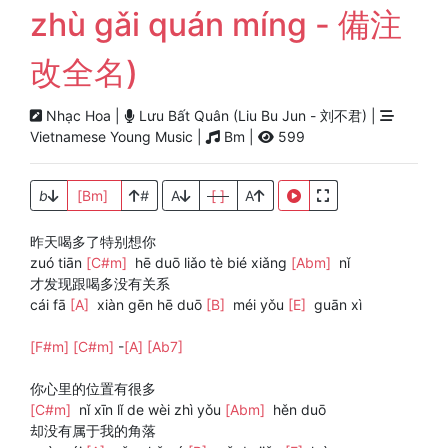
zhù gǎi quán míng - 備注
改全名)
Nhạc Hoa |
Lưu Bất Quân (Liu Bu Jun - 刘不君) |
Vietnamese Young Music |
Bm |
599
b
[Bm]
#
A
[ ]
A
昨天喝多了特别想你
zuó tiān
[C#m]
hē duō liǎo tè bié xiǎng
[Abm]
nǐ
才发现跟喝多没有关系
cái fā
[A]
xiàn gēn hē duō
[B]
méi yǒu
[E]
guān xì
[F#m]
[C#m]
-
[A]
[Ab7]
你心里的位置有很多
[C#m]
nǐ xīn lǐ de wèi zhì yǒu
[Abm]
hěn duō
却没有属于我的角落