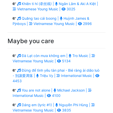
Khiên ti hí (牵丝戏) |
Ngân Lâm & Aki A Kiệt |
Vietnamese Young Music |
3025
Quăng tao cái boong |
Huỳnh James &
Pjnboys |
Vietnamese Young Music |
2996
Maybe you care
Đà Lạt còn mưa không em |
Tro Music |
Vietnamese Young Music |
5134
Đừng để tình yêu tàn phai - Bié ràng ài diāo luò
- 別讓愛凋落 |
Triệu Vy |
International Music |
4453
You are not alone |
Michael Jackson |
International Music |
4100
Dáng em (lyric #1) |
Nguyễn Phi Hùng |
Vietnamese Young Music |
3835