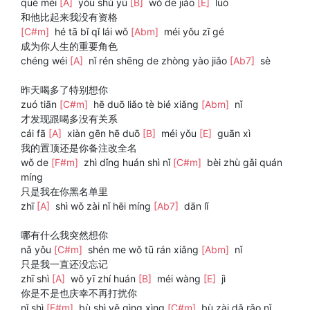
què méi
[A]
yǒu shǔ yú
[B]
wǒ de jiǎo
[E]
luò
和他比起来我没有资格
[C#m]
hé tā bǐ qǐ lái wǒ
[Abm]
méi yǒu zī gé
成为你人生的重要角色
chéng wéi
[A]
nǐ rén shēng de zhòng yào jiǎo
[Ab7]
sè
昨天喝多了特别想你
zuó tiān
[C#m]
hē duō liǎo tè bié xiǎng
[Abm]
nǐ
才发现跟喝多没有关系
cái fā
[A]
xiàn gēn hē duō
[B]
méi yǒu
[E]
guān xì
我的置顶还是你备注改全名
wǒ de
[F#m]
zhì dǐng huán shì nǐ
[C#m]
bèi zhù gǎi quán
míng
只是我在你黑名单里
zhī
[A]
shì wǒ zài nǐ hēi míng
[Ab7]
dān lǐ
哪有什么我突然想你
nǎ yǒu
[C#m]
shén me wǒ tū rán xiǎng
[Abm]
nǐ
只是我一直还没忘记
zhī shì
[A]
wǒ yī zhí huán
[B]
méi wàng
[E]
jì
你是不是也庆幸不再打扰你
nǐ shì
[F#m]
bù shì yě qìng xìng
[C#m]
bù zài dǎ rǎo nǐ