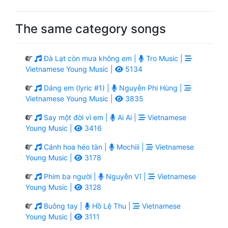
The same category songs
Đà Lạt còn mưa không em |
Tro Music |
Vietnamese Young Music |
5134
Dáng em (lyric #1) |
Nguyễn Phi Hùng |
Vietnamese Young Music |
3835
Say một đời vì em |
Ai Ai |
Vietnamese
Young Music |
3416
Cánh hoa héo tàn |
Mochiii |
Vietnamese
Young Music |
3178
Phim ba người |
Nguyễn Vĩ |
Vietnamese
Young Music |
3128
Buông tay |
Hồ Lệ Thu |
Vietnamese
Young Music |
3111