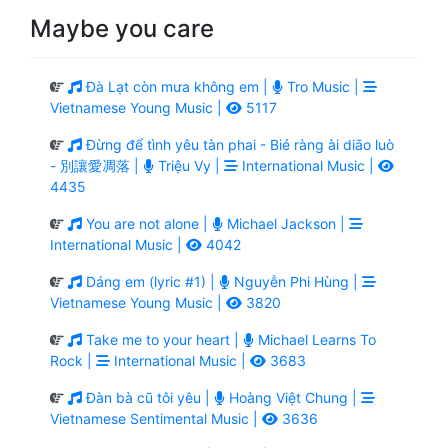
Maybe you care
Đà Lạt còn mưa không em |
Tro Music |
Vietnamese Young Music |
5117
Đừng để tình yêu tàn phai - Bié ràng ài diāo luò
- 別讓愛凋落 |
Triệu Vy |
International Music |
4435
You are not alone |
Michael Jackson |
International Music |
4042
Dáng em (lyric #1) |
Nguyễn Phi Hùng |
Vietnamese Young Music |
3820
Take me to your heart |
Michael Learns To
Rock |
International Music |
3683
Đàn bà cũ tôi yêu |
Hoàng Việt Chung |
Vietnamese Sentimental Music |
3636