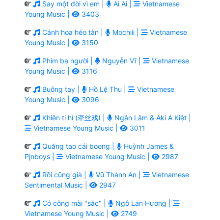
Say một đời vì em |
Ai Ai |
Vietnamese
Young Music |
3403
Cánh hoa héo tàn |
Mochiii |
Vietnamese
Young Music |
3150
Phim ba người |
Nguyễn Vĩ |
Vietnamese
Young Music |
3116
Buông tay |
Hồ Lệ Thu |
Vietnamese
Young Music |
3096
Khiên ti hí (牵丝戏) |
Ngân Lâm & Aki A Kiệt |
Vietnamese Young Music |
3011
Quăng tao cái boong |
Huỳnh James &
Pjnboys |
Vietnamese Young Music |
2987
Rồi cũng già |
Vũ Thành An |
Vietnamese
Sentimental Music |
2947
Có công mài "sắc" |
Ngô Lan Hương |
Vietnamese Young Music |
2749