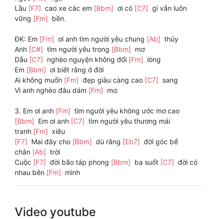
Lầu
[F7]
cao xe các em
[Bbm]
ơi có
[C7]
gì vẫn luôn
vững
[Fm]
bền.
ĐK: Em
[Fm]
ơi anh tìm người yêu chung
[Ab]
thủy
Anh
[C#]
tìm người yêu trong
[Bbm]
mơ
Dẫu
[C7]
nghèo nguyện không đổi
[Fm]
lòng
Em
[Bbm]
ơi biết rằng ở đời
Ai không muốn
[Fm]
đẹp giàu càng cao
[C7]
sang
Vì anh nghèo đâu dám
[Fm]
mơ.
3. Em ơi anh
[Fm]
tìm người yêu không ước mơ cao
[Bbm]
Em ơi anh
[C7]
tìm người yêu thương mái
tranh
[Fm]
xiêu
[F7]
Mai đây cho
[Bbm]
dù rằng
[Eb7]
đời góc bể
chân
[Ab]
trời
Cuộc
[F7]
đời bão táp phong
[Bbm]
ba suốt
[C7]
đời có
nhau bên
[Fm]
mình
Video youtube