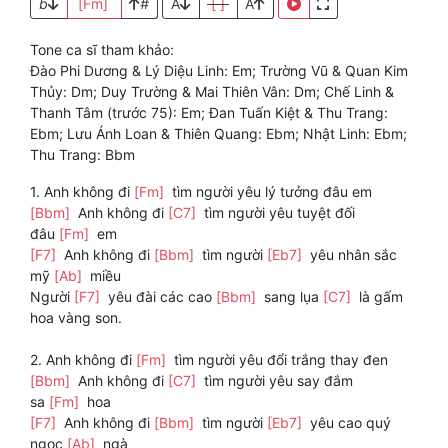
b
[Fm]
#
A
[ ]
A
Tone ca sĩ tham khảo:
Đào Phi Dương & Lý Diệu Linh: Em; Trường Vũ & Quan Kim
Thủy: Dm; Duy Trường & Mai Thiên Vân: Dm; Chế Linh &
Thanh Tâm (trước 75): Em; Đan Tuấn Kiệt & Thu Trang:
Ebm; Lưu Ánh Loan & Thiên Quang: Ebm; Nhật Linh: Ebm;
Thu Trang: Bbm
1. Anh không đi
[Fm]
tìm người yêu lý tưởng đâu em
[Bbm]
Anh không đi
[C7]
tìm người yêu tuyệt đối
đâu
[Fm]
em
[F7]
Anh không đi
[Bbm]
tìm người
[Eb7]
yêu nhân sắc
mỹ
[Ab]
miều
Người
[F7]
yêu đài các cao
[Bbm]
sang lụa
[C7]
là gấm
hoa vàng son.
2. Anh không đi
[Fm]
tìm người yêu đổi trắng thay đen
[Bbm]
Anh không đi
[C7]
tìm người yêu say đắm
sa
[Fm]
hoa
[F7]
Anh không đi
[Bbm]
tìm người
[Eb7]
yêu cao quý
ngọc
[Ab]
ngà