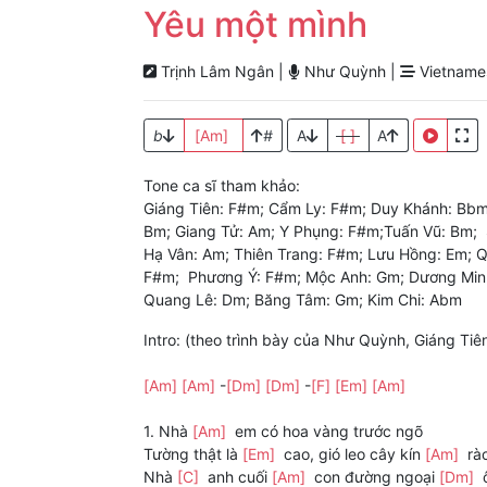
Yêu một mình
Trịnh Lâm Ngân |
Như Quỳnh |
Vietnames
b
[Am]
#
A
[ ]
A
Tone ca sĩ tham khảo:
Giáng Tiên: F#m; Cẩm Ly: F#m; Duy Khánh: Bbm
Bm; Giang Tử: Am; Y Phụng: F#m;Tuấn Vũ: Bm;
Hạ Vân: Am; Thiên Trang: F#m; Lưu Hồng: Em; 
F#m; Phương Ý: F#m; Mộc Anh: Gm; Dương Minh
Quang Lê: Dm; Băng Tâm: Gm; Kim Chi: Abm
Intro: (theo trình bày của Như Quỳnh, Giáng Tiên
[Am]
[Am]
-
[Dm]
[Dm]
-
[F]
[Em]
[Am]
1. Nhà
[Am]
em có hoa vàng trước ngõ
Tường thật là
[Em]
cao, gió leo cây kín
[Am]
rà
Nhà
[C]
anh cuối
[Am]
con đường ngoại
[Dm]