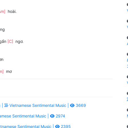
Am]
hoài.
ng
ngẩn
[C]
ngơ.
ơn
m]
mơ
 |
Vietnamese Sentimental Music |
3669
amese Sentimental Music |
2974
tnamese Sentimental Music |
2395