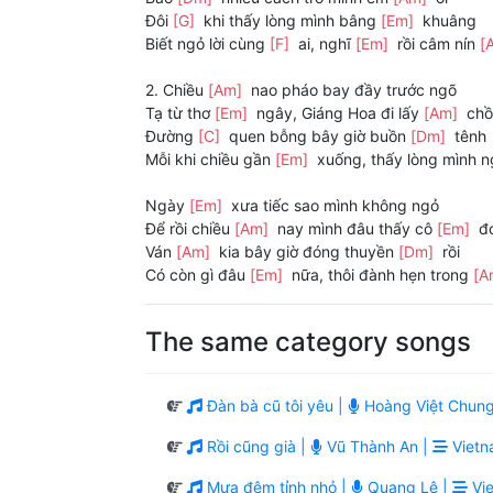
Đôi
[G]
khi thấy lòng mình bâng
[Em]
khuâng
Biết ngỏ lời cùng
[F]
ai, nghĩ
[Em]
rồi câm nín
[
2. Chiều
[Am]
nao pháo bay đầy trước ngõ
Tạ từ thơ
[Em]
ngây, Giáng Hoa đi lấy
[Am]
chồ
Đường
[C]
quen bỗng bây giờ buồn
[Dm]
tênh
Mỗi khi chiều gần
[Em]
xuống, thấy lòng mình 
Ngày
[Em]
xưa tiếc sao mình không ngỏ
Để rồi chiều
[Am]
nay mình đâu thấy cô
[Em]
đ
Ván
[Am]
kia bây giờ đóng thuyền
[Dm]
rồi
Có còn gì đâu
[Em]
nữa, thôi đành hẹn trong
[A
The same category songs
Đàn bà cũ tôi yêu |
Hoàng Việt Chung
Rồi cũng già |
Vũ Thành An |
Vietn
Mưa đêm tỉnh nhỏ |
Quang Lê |
Vie