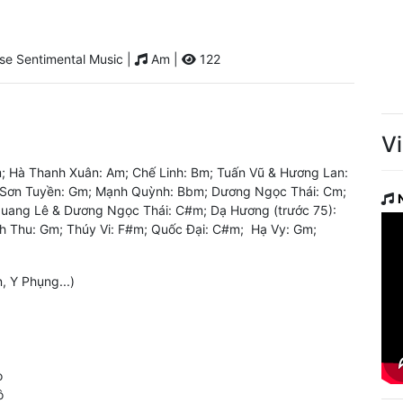
e Sentimental Music |
Am |
122
V
; Hà Thanh Xuân: Am; Chế Linh: Bm; Tuấn Vũ & Hương Lan:
 Sơn Tuyền: Gm; Mạnh Quỳnh: Bbm; Dương Ngọc Thái: Cm;
Quang Lê & Dương Ngọc Thái: C#m; Dạ Hương (trước 75):
 Thu: Gm; Thúy Vi: F#m; Quốc Đại: C#m; Hạ Vy: Gm;
, Y Phụng...)
o
ô