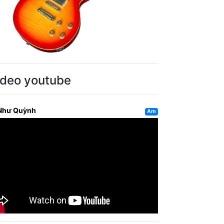
ideo youtube
Như Quỳnh
Am