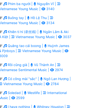
Phim ba người |
Nguyễn Vĩ |
Vietnamese Young Music |
3140
Buông tay |
Hồ Lệ Thu |
Vietnamese Young Music |
3134
Khiên ti hí (牵丝戏) |
Ngân Lâm & Aki
A Kiệt |
Vietnamese Young Music |
3037
Quăng tao cái boong |
Huỳnh James
& Pjnboys |
Vietnamese Young Music |
3009
Rồi cũng già |
Vũ Thành An |
Vietnamese Sentimental Music |
2974
Có công mài "sắc" |
Ngô Lan Hương |
Vietnamese Young Music |
2784
Soledad |
Westlife |
International
Music |
2599
I have nothing |
Whitney Houston |