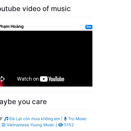
outube video of music
Phạm Hoàng
Em
aybe you care
Đà Lạt còn mưa không em |
Tro Music
|
Vietnamese Young Music |
5152