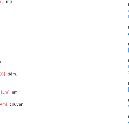
m]
mơ
o
[C]
đêm.
n
[Em]
em
[Am]
chuyên.