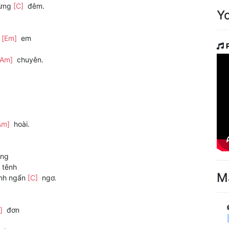
từng
[C]
đêm.
Y
n
[Em]
em
[Am]
chuyên.
Am]
hoài.
ng
tênh
M
nh ngẩn
[C]
ngơ.
m]
đơn