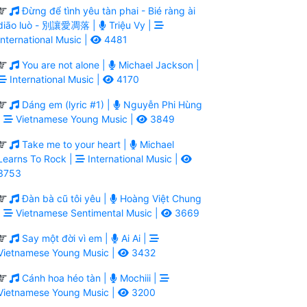
Đừng để tình yêu tàn phai - Bié ràng ài
diāo luò - 別讓愛凋落 |
Triệu Vy |
International Music |
4481
You are not alone |
Michael Jackson |
International Music |
4170
Dáng em (lyric #1) |
Nguyễn Phi Hùng
|
Vietnamese Young Music |
3849
Take me to your heart |
Michael
Learns To Rock |
International Music |
3753
Đàn bà cũ tôi yêu |
Hoàng Việt Chung
|
Vietnamese Sentimental Music |
3669
Say một đời vì em |
Ai Ai |
Vietnamese Young Music |
3432
Cánh hoa héo tàn |
Mochiii |
Vietnamese Young Music |
3200