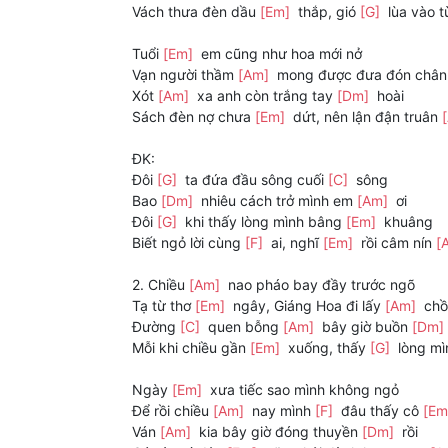
Vách thưa đèn dầu
[Em]
thắp, gió
[G]
lùa vào 
Tuổi
[Em]
em cũng như hoa mới nở
Vạn người thầm
[Am]
mong được đưa đón châ
Xót
[Am]
xa anh còn trắng tay
[Dm]
hoài
Sách đèn nợ chưa
[Em]
dứt, nên lận đận truân
ĐK:
Đôi
[G]
ta đứa đầu sông cuối
[C]
sông
Bao
[Dm]
nhiêu cách trở mình em
[Am]
ơi
Đôi
[G]
khi thấy lòng mình bâng
[Em]
khuâng
Biết ngỏ lời cùng
[F]
ai, nghĩ
[Em]
rồi câm nín
[
2. Chiều
[Am]
nao pháo bay đầy trước ngõ
Tạ từ thơ
[Em]
ngây, Giáng Hoa đi lấy
[Am]
chồ
Đường
[C]
quen bỗng
[Am]
bây giờ buồn
[Dm]
Mỗi khi chiều gần
[Em]
xuống, thấy
[G]
lòng mì
Ngày
[Em]
xưa tiếc sao mình không ngỏ
Để rồi chiều
[Am]
nay mình
[F]
đâu thấy cô
[E
Ván
[Am]
kia bây giờ đóng thuyền
[Dm]
rồi