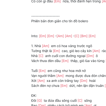
Có còn gì đâu
[Em]
nữa, thôi đành hẹn trong
[A
--------------------
Phiên bản đơn giản cho tín đồ bolero
Into:
[Em]
[Em]
-
[Am]
[Am]
-
[C]
[Bm]
[Em]
1. Nhà
[Am]
em có hoa vàng trước ngõ
Tường thật là
[Em]
cao, gió leo cây kín
[Am]
rà
Nhà
[C]
anh cuối con đường ngoại
[Dm]
ô
Vách thưa đèn dầu
[Em]
thắp, gió lùa vào từng
Tuổi
[Em]
em cũng như hoa mới nở
Vạn người thầm
[Am]
mong được đưa đón châ
Xót
[Am]
xa anh còn trắng tay
[Dm]
hoài
Sách đèn nợ chưa
[Em]
dứt, nên lận đận truân
ĐK:
Đôi
[G]
ta đứa đầu sông cuối
[C]
sông
Bao
[Dm]
nhiêu cách trở mình em
[Am]
ơi