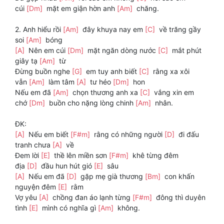
cúi
[Dm]
mặt em giận hờn anh
[Am]
chăng.
2. Anh hiểu rồi
[Am]
đây khuya nay em
[C]
về trăng gầy
soi
[Am]
bóng
[A]
Nên em cúi
[Dm]
mặt ngăn dòng nước
[C]
mắt phút
giây tạ
[Am]
từ
Đừng buồn nghe
[G]
em tuy anh biết
[C]
rằng xa xôi
vẫn
[Am]
làm tâm
[A]
tư héo
[Dm]
hon
Nếu em đã
[Am]
chọn thương anh xa
[C]
vắng xin em
chớ
[Dm]
buồn cho nặng lòng chinh
[Am]
nhân.
ĐK:
[A]
Nếu em biết
[F#m]
rằng có những người
[D]
đi đấu
tranh chưa
[A]
về
Đem lời
[E]
thề lên miền sơn
[F#m]
khê từng đêm
địa
[D]
đầu hun hút gió
[E]
sâu
[A]
Nếu em đã
[D]
gặp mẹ già thương
[Bm]
con khấn
nguyện đêm
[E]
rằm
Vợ yêu
[A]
chồng đan áo lạnh từng
[F#m]
đông thì duyên
tình
[E]
mình có nghĩa gì
[Am]
không.