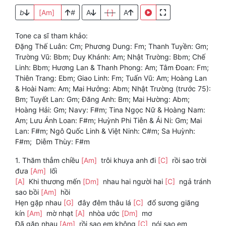
b
[Am]
#
A
[ ]
A
Tone ca sĩ tham khảo:
Đặng Thế Luân: Cm; Phương Dung: Fm; Thanh Tuyền: Gm;
Trường Vũ: Bbm; Duy Khánh: Am; Nhật Trường: Bbm; Chế
Linh: Bbm; Hương Lan & Thanh Phong: Am; Tâm Đoan: Fm;
Thiên Trang: Ebm; Giao Linh: Fm; Tuấn Vũ: Am; Hoàng Lan
& Hoài Nam: Am; Mai Hưởng: Abm; Nhật Trường (trước 75):
Bm; Tuyết Lan: Gm; Đăng Anh: Bm; Mai Hường: Abm;
Hoàng Hải: Gm; Navy: F#m; Tina Ngọc Nữ & Hoàng Nam:
Am; Lưu Ánh Loan: F#m; Huỳnh Phi Tiễn & Ái Ni: Gm; Mai
Lan: F#m; Ngô Quốc Linh & Việt Ninh: C#m; Sa Huỳnh:
F#m; Diễm Thùy: F#m
1. Thăm thẳm chiều
[Am]
trôi khuya anh đi
[C]
rồi sao trời
đưa
[Am]
lối
[A]
Khi thương mến
[Dm]
nhau hai người hai
[C]
ngả tránh
sao bồi
[Am]
hồi
Hẹn gặp nhau
[G]
đây đêm thâu lá
[C]
đổ sương giăng
kín
[Am]
mờ nhạt
[A]
nhòa ước
[Dm]
mơ
Đã gặp nhau
[Am]
rồi sao em không
[C]
nói sao em