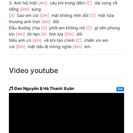
3. Anh hỏi một
[Am]
câu khi trong đêm
[C]
dài vọng về
tiếng
[Am]
súng
[A]
Sao em cúi
[Dm]
mặt không nhìn đôi
[C]
mắt hứa
thương anh trọn
[Am]
đời
Đầu đường chia
[G]
phôi em không nói
[C]
gì nên phong
kín
[Am]
lời hẹn
[A]
tình lứa
[Dm]
đôi
Nếu anh có
[Am]
về khi tàn chinh
[C]
chiến xin em
cúi
[Dm]
mặt dấu lệ mừng nghe
[Am]
em.
Video youtube
Đan Nguyên & Hà Thanh Xuân
Am