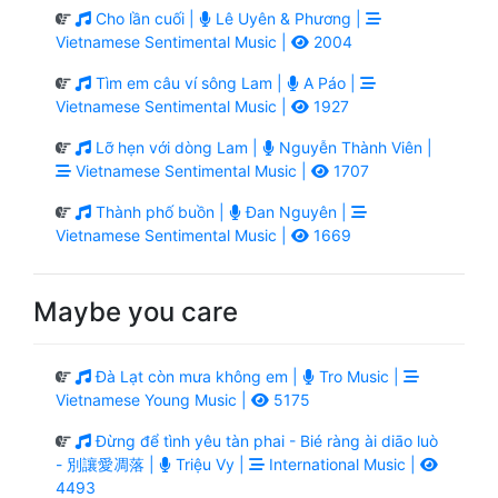
Cho lần cuối |
Lê Uyên & Phương |
Vietnamese Sentimental Music |
2004
Tìm em câu ví sông Lam |
A Páo |
Vietnamese Sentimental Music |
1927
Lỡ hẹn với dòng Lam |
Nguyễn Thành Viên |
Vietnamese Sentimental Music |
1707
Thành phố buồn |
Đan Nguyên |
Vietnamese Sentimental Music |
1669
Maybe you care
Đà Lạt còn mưa không em |
Tro Music |
Vietnamese Young Music |
5175
Đừng để tình yêu tàn phai - Bié ràng ài diāo luò
- 別讓愛凋落 |
Triệu Vy |
International Music |
4493