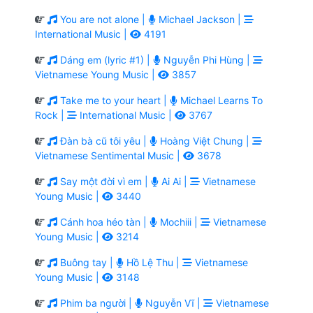
You are not alone |
Michael Jackson |
International Music |
4191
Dáng em (lyric #1) |
Nguyễn Phi Hùng |
Vietnamese Young Music |
3857
Take me to your heart |
Michael Learns To
Rock |
International Music |
3767
Đàn bà cũ tôi yêu |
Hoàng Việt Chung |
Vietnamese Sentimental Music |
3678
Say một đời vì em |
Ai Ai |
Vietnamese
Young Music |
3440
Cánh hoa héo tàn |
Mochiii |
Vietnamese
Young Music |
3214
Buông tay |
Hồ Lệ Thu |
Vietnamese
Young Music |
3148
Phim ba người |
Nguyễn Vĩ |
Vietnamese