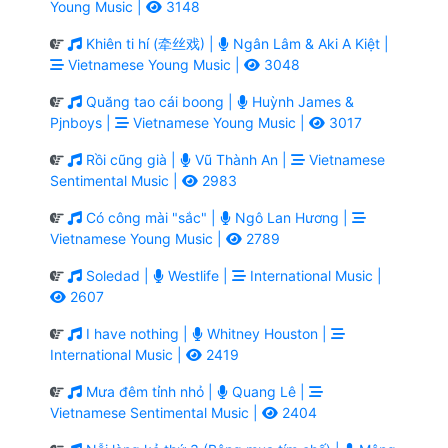
Young Music |
3148
Khiên ti hí (牵丝戏) |
Ngân Lâm & Aki A Kiệt |
Vietnamese Young Music |
3048
Quăng tao cái boong |
Huỳnh James &
Pjnboys |
Vietnamese Young Music |
3017
Rồi cũng già |
Vũ Thành An |
Vietnamese
Sentimental Music |
2983
Có công mài "sắc" |
Ngô Lan Hương |
Vietnamese Young Music |
2789
Soledad |
Westlife |
International Music |
2607
I have nothing |
Whitney Houston |
International Music |
2419
Mưa đêm tỉnh nhỏ |
Quang Lê |
Vietnamese Sentimental Music |
2404