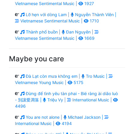
Vietnamese Sentimental Music |
1927
Lỡ hẹn với dòng Lam |
Nguyễn Thành Viên |
Vietnamese Sentimental Music |
1710
Thành phố buồn |
Đan Nguyên |
Vietnamese Sentimental Music |
1669
Maybe you care
Đà Lạt còn mưa không em |
Tro Music |
Vietnamese Young Music |
5175
Đừng để tình yêu tàn phai - Bié ràng ài diāo luò
- 別讓愛凋落 |
Triệu Vy |
International Music |
4496
You are not alone |
Michael Jackson |
International Music |
4194