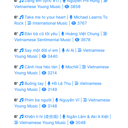
Dáng em (lyric #1) |
Nguyễn Phi Hùng |
Vietnamese Young Music |
3858
Take me to your heart |
Michael Learns To
Rock |
International Music |
3767
Đàn bà cũ tôi yêu |
Hoàng Việt Chung |
Vietnamese Sentimental Music |
3678
Say một đời vì em |
Ai Ai |
Vietnamese
Young Music |
3440
Cánh hoa héo tàn |
Mochiii |
Vietnamese
Young Music |
3214
Buông tay |
Hồ Lệ Thu |
Vietnamese
Young Music |
3149
Phim ba người |
Nguyễn Vĩ |
Vietnamese
Young Music |
3148
Khiên ti hí (牵丝戏) |
Ngân Lâm & Aki A Kiệt |
Vietnamese Young Music |
3048