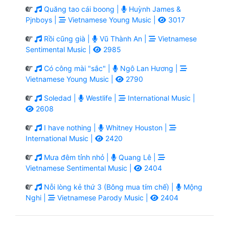
Quăng tao cái boong |
Huỳnh James &
Pjnboys |
Vietnamese Young Music |
3017
Rồi cũng già |
Vũ Thành An |
Vietnamese
Sentimental Music |
2985
Có công mài "sắc" |
Ngô Lan Hương |
Vietnamese Young Music |
2790
Soledad |
Westlife |
International Music |
2608
I have nothing |
Whitney Houston |
International Music |
2420
Mưa đêm tỉnh nhỏ |
Quang Lê |
Vietnamese Sentimental Music |
2404
Nỗi lòng kẻ thứ 3 (Bông mua tím chế) |
Mộng
Nghi |
Vietnamese Parody Music |
2404