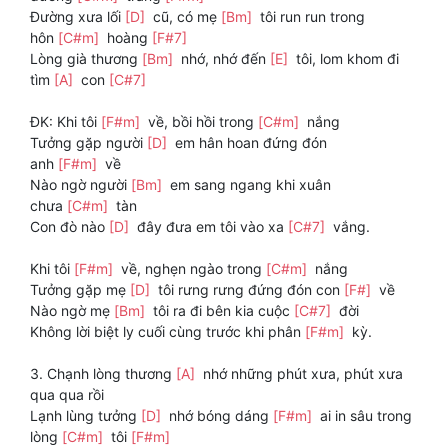
Đường xưa lối
[D]
cũ, có mẹ
[Bm]
tôi run run trong
hôn
[C#m]
hoàng
[F#7]
Lòng già thương
[Bm]
nhớ, nhớ đến
[E]
tôi, lom khom đi
tìm
[A]
con
[C#7]
ĐK: Khi tôi
[F#m]
về, bồi hồi trong
[C#m]
nắng
Tưởng gặp người
[D]
em hân hoan đứng đón
anh
[F#m]
về
Nào ngờ người
[Bm]
em sang ngang khi xuân
chưa
[C#m]
tàn
Con đò nào
[D]
đây đưa em tôi vào xa
[C#7]
vắng.
Khi tôi
[F#m]
về, nghẹn ngào trong
[C#m]
nắng
Tưởng gặp mẹ
[D]
tôi rưng rưng đứng đón con
[F#]
về
Nào ngờ mẹ
[Bm]
tôi ra đi bên kia cuộc
[C#7]
đời
Không lời biệt ly cuối cùng trước khi phân
[F#m]
kỳ.
3. Chạnh lòng thương
[A]
nhớ những phút xưa, phút xưa
qua qua rồi
Lạnh lùng tưởng
[D]
nhớ bóng dáng
[F#m]
ai in sâu trong
lòng
[C#m]
tôi
[F#m]