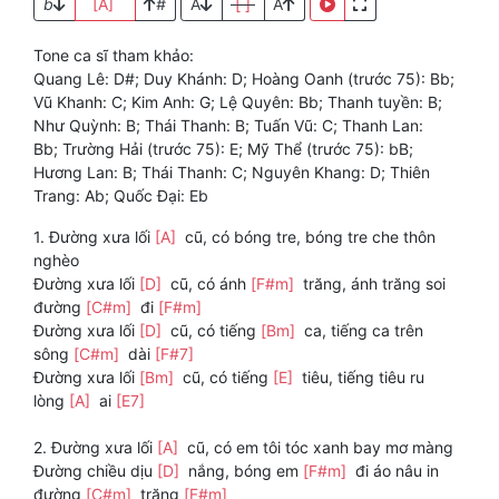
b
[A]
#
A
[ ]
A
Tone ca sĩ tham khảo:
Quang Lê: D#; Duy Khánh: D; Hoàng Oanh (trước 75): Bb;
Vũ Khanh: C; Kim Anh: G; Lệ Quyên: Bb; Thanh tuyền: B;
Như Quỳnh: B; Thái Thanh: B; Tuấn Vũ: C; Thanh Lan:
Bb; Trường Hải (trước 75): E; Mỹ Thể (trước 75): bB;
Hương Lan: B; Thái Thanh: C; Nguyên Khang: D; Thiên
Trang: Ab; Quốc Đại: Eb
1. Đường xưa lối
[A]
cũ, có bóng tre, bóng tre che thôn
nghèo
Đường xưa lối
[D]
cũ, có ánh
[F#m]
trăng, ánh trăng soi
đường
[C#m]
đi
[F#m]
Đường xưa lối
[D]
cũ, có tiếng
[Bm]
ca, tiếng ca trên
sông
[C#m]
dài
[F#7]
Đường xưa lối
[Bm]
cũ, có tiếng
[E]
tiêu, tiếng tiêu ru
lòng
[A]
ai
[E7]
2. Đường xưa lối
[A]
cũ, có em tôi tóc xanh bay mơ màng
Đường chiều dịu
[D]
nắng, bóng em
[F#m]
đi áo nâu in
đường
[C#m]
trăng
[F#m]