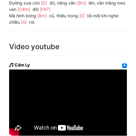
Đường xưa còn
[D]
đó, nắng vẫn
[Bm]
lên, vẫn trăng treo
ven
[C#m]
đồi
[F#7]
Mà hình bóng
[Bm]
cũ, thiếu trong
[E]
tôi mỗi khi nghe
chiều
[A]
rơi.
Video youtube
Cẩm Ly
A