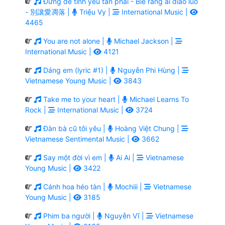
Đừng để tình yêu tàn phai - Bié ràng ài diāo luò
- 別讓愛凋落 |
Triệu Vy |
International Music |
4465
You are not alone |
Michael Jackson |
International Music |
4121
Dáng em (lyric #1) |
Nguyễn Phi Hùng |
Vietnamese Young Music |
3843
Take me to your heart |
Michael Learns To
Rock |
International Music |
3724
Đàn bà cũ tôi yêu |
Hoàng Việt Chung |
Vietnamese Sentimental Music |
3662
Say một đời vì em |
Ai Ai |
Vietnamese
Young Music |
3422
Cánh hoa héo tàn |
Mochiii |
Vietnamese
Young Music |
3185
Phim ba người |
Nguyễn Vĩ |
Vietnamese