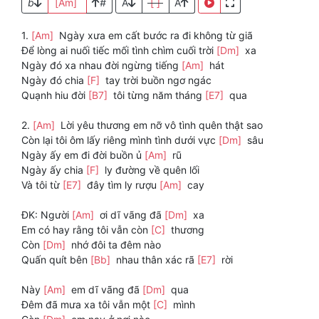
b
[Am]
#
A
[ ]
A
1.
[Am]
Ngày xưa em cất bước ra đi không từ giã
Để lòng ai nuối tiếc mối tình chìm cuối trời
[Dm]
xa
Ngày đó xa nhau đời ngừng tiếng
[Am]
hát
Ngày đó chia
[F]
tay trời buồn ngơ ngác
Quạnh hiu đời
[B7]
tôi từng năm tháng
[E7]
qua
2.
[Am]
Lời yêu thương em nỡ vô tình quên thật sao
Còn lại tôi ôm lấy riêng mình tình dưới vực
[Dm]
sâu
Ngày ấy em đi đời buồn ủ
[Am]
rũ
Ngày ấy chia
[F]
ly đường về quên lối
Và tôi từ
[E7]
đây tìm ly rượu
[Am]
cay
ĐK: Người
[Am]
ơi dĩ vãng đã
[Dm]
xa
Em có hay rằng tôi vẫn còn
[C]
thương
Còn
[Dm]
nhớ đôi ta đêm nào
Quấn quít bên
[Bb]
nhau thân xác rã
[E7]
rời
Này
[Am]
em dĩ vãng đã
[Dm]
qua
Đêm đã mưa xa tôi vẫn một
[C]
mình