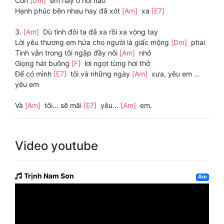
Còn
[Dm]
em nay ở nơi nào
Hạnh phúc bên nhau hay đã xót
[Am]
xa
[E7]
3.
[Am]
Dù tình đôi ta đã xa rồi xa vòng tay
Lời yêu thương em hứa cho người là giấc mộng
[Dm]
phai
Tình vẫn trong tôi ngập đầy nỗi
[Am]
nhớ
Giọng hát buông
[F]
lơi ngọt từng hơi thở
Để có mình
[E7]
tôi và những ngày
[Am]
xưa, yêu em …
yêu em
Và
[Am]
tôi... sẽ mãi
[E7]
yêu...
[Am]
em.
Video youtube
Trịnh Nam Sơn
Am