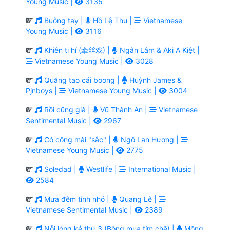
Young Music |
3135
Buông tay |
Hồ Lệ Thu |
Vietnamese
Young Music |
3116
Khiên ti hí (牵丝戏) |
Ngân Lâm & Aki A Kiệt |
Vietnamese Young Music |
3028
Quăng tao cái boong |
Huỳnh James &
Pjnboys |
Vietnamese Young Music |
3004
Rồi cũng già |
Vũ Thành An |
Vietnamese
Sentimental Music |
2967
Có công mài "sắc" |
Ngô Lan Hương |
Vietnamese Young Music |
2775
Soledad |
Westlife |
International Music |
2584
Mưa đêm tỉnh nhỏ |
Quang Lê |
Vietnamese Sentimental Music |
2389
Nỗi lòng kẻ thứ 3 (Bông mua tím chế) |
Mộng