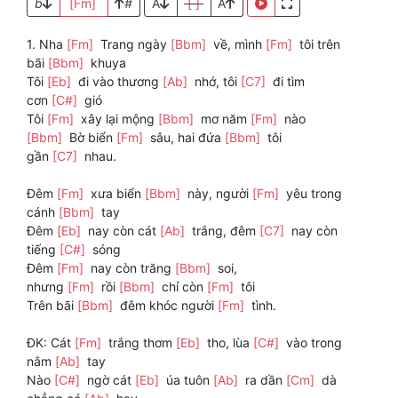
b
[Fm]
#
A
[ ]
A
1. Nha
[Fm]
Trang ngày
[Bbm]
về, mình
[Fm]
tôi trên
bãi
[Bbm]
khuya
Tôi
[Eb]
đi vào thương
[Ab]
nhớ, tôi
[C7]
đi tìm
cơn
[C#]
gió
Tôi
[Fm]
xây lại mộng
[Bbm]
mơ năm
[Fm]
nào
[Bbm]
Bờ biển
[Fm]
sâu, hai đứa
[Bbm]
tôi
gần
[C7]
nhau.
Đêm
[Fm]
xưa biển
[Bbm]
này, người
[Fm]
yêu trong
cánh
[Bbm]
tay
Đêm
[Eb]
nay còn cát
[Ab]
trắng, đêm
[C7]
nay còn
tiếng
[C#]
sóng
Đêm
[Fm]
nay còn trăng
[Bbm]
soi,
nhưng
[Fm]
rồi
[Bbm]
chỉ còn
[Fm]
tôi
Trên bãi
[Bbm]
đêm khóc người
[Fm]
tình.
ĐK: Cát
[Fm]
trắng thơm
[Eb]
tho, lùa
[C#]
vào trong
nắm
[Ab]
tay
Nào
[C#]
ngờ cát
[Eb]
úa tuôn
[Ab]
ra dần
[Cm]
dà