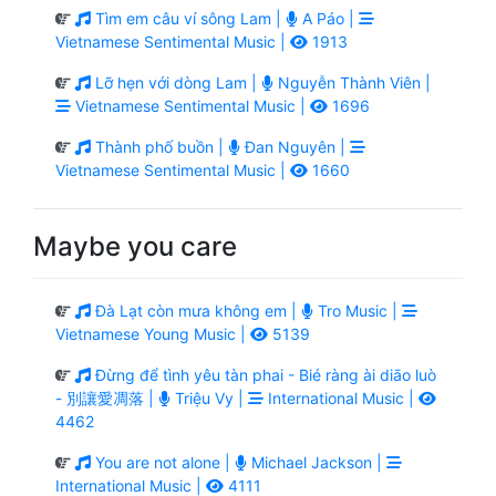
Tìm em câu ví sông Lam |
A Páo |
Vietnamese Sentimental Music |
1913
Lỡ hẹn với dòng Lam |
Nguyễn Thành Viên |
Vietnamese Sentimental Music |
1696
Thành phố buồn |
Đan Nguyên |
Vietnamese Sentimental Music |
1660
Maybe you care
Đà Lạt còn mưa không em |
Tro Music |
Vietnamese Young Music |
5139
Đừng để tình yêu tàn phai - Bié ràng ài diāo luò
- 別讓愛凋落 |
Triệu Vy |
International Music |
4462
You are not alone |
Michael Jackson |
International Music |
4111