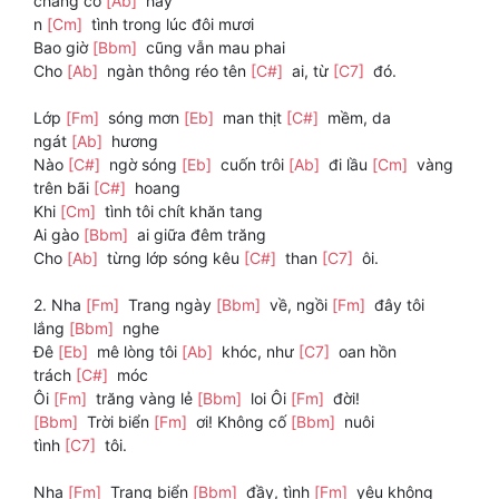
chẳng có
[Ab]
hay
n
[Cm]
tình trong lúc đôi mươi
Bao giờ
[Bbm]
cũng vẫn mau phai
Cho
[Ab]
ngàn thông réo tên
[C#]
ai, từ
[C7]
đó.
Lớp
[Fm]
sóng mơn
[Eb]
man thịt
[C#]
mềm, da
ngát
[Ab]
hương
Nào
[C#]
ngờ sóng
[Eb]
cuốn trôi
[Ab]
đi lầu
[Cm]
vàng
trên bãi
[C#]
hoang
Khi
[Cm]
tình tôi chít khăn tang
Ai gào
[Bbm]
ai giữa đêm trăng
Cho
[Ab]
từng lớp sóng kêu
[C#]
than
[C7]
ôi.
2. Nha
[Fm]
Trang ngày
[Bbm]
về, ngồi
[Fm]
đây tôi
lắng
[Bbm]
nghe
Đê
[Eb]
mê lòng tôi
[Ab]
khóc, như
[C7]
oan hồn
trách
[C#]
móc
Ôi
[Fm]
trăng vàng lẻ
[Bbm]
loi Ôi
[Fm]
đời!
[Bbm]
Trời biển
[Fm]
ơi! Không cố
[Bbm]
nuôi
tình
[C7]
tôi.
Nha
[Fm]
Trang biển
[Bbm]
đầy, tình
[Fm]
yêu không