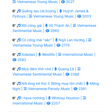
Vietnamese Young Music |
3027
Quăng tao cái boong |
Huỳnh James &
Pjnboys |
Vietnamese Young Music |
3003
Rồi cũng già |
Vũ Thành An |
Vietnamese
Sentimental Music |
2965
Có công mài "sắc" |
Ngô Lan Hương |
Vietnamese Young Music |
2775
Soledad |
Westlife |
International Music |
2582
Mưa đêm tỉnh nhỏ |
Quang Lê |
Vietnamese Sentimental Music |
2388
Nỗi lòng kẻ thứ 3 (Bông mua tím chế) |
Mộng
Nghi |
Vietnamese Parody Music |
2361
I have nothing |
Whitney Houston |
International Music |
2357