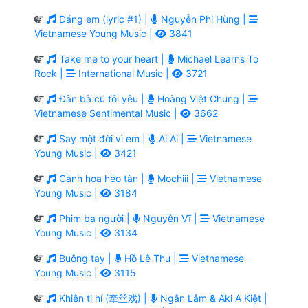
Dáng em (lyric #1) |
Nguyễn Phi Hùng |
Vietnamese Young Music |
3841
Take me to your heart |
Michael Learns To
Rock |
International Music |
3721
Đàn bà cũ tôi yêu |
Hoàng Việt Chung |
Vietnamese Sentimental Music |
3662
Say một đời vì em |
Ai Ai |
Vietnamese
Young Music |
3421
Cánh hoa héo tàn |
Mochiii |
Vietnamese
Young Music |
3184
Phim ba người |
Nguyễn Vĩ |
Vietnamese
Young Music |
3134
Buông tay |
Hồ Lệ Thu |
Vietnamese
Young Music |
3115
Khiên ti hí (牵丝戏) |
Ngân Lâm & Aki A Kiệt |