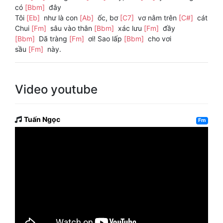
có
[Bbm]
đây
Tôi
[Eb]
như là con
[Ab]
ốc, bơ
[C7]
vơ nằm trên
[C#]
cát
Chui
[Fm]
sâu vào thân
[Bbm]
xác lưu
[Fm]
đầy
[Bbm]
Dã tràng
[Fm]
ơi! Sao lấp
[Bbm]
cho vơi
sầu
[Fm]
này.
Video youtube
Tuấn Ngọc
Fm