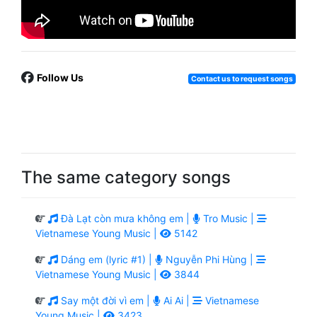
Follow Us
Contact us to request songs
The same category songs
Đà Lạt còn mưa không em |
Tro Music |
Vietnamese Young Music |
5142
Dáng em (lyric #1) |
Nguyễn Phi Hùng |
Vietnamese Young Music |
3844
Say một đời vì em |
Ai Ai |
Vietnamese
Young Music |
3423