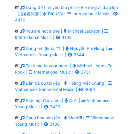
Đừng để tình yêu tàn phai - Bié ràng ài diāo luò
- 別讓愛凋落 |
Triệu Vy |
International Music |
4470
You are not alone |
Michael Jackson |
International Music |
4132
Dáng em (lyric #1) |
Nguyễn Phi Hùng |
Vietnamese Young Music |
3844
Take me to your heart |
Michael Learns To
Rock |
International Music |
3731
Đàn bà cũ tôi yêu |
Hoàng Việt Chung |
Vietnamese Sentimental Music |
3664
Say một đời vì em |
Ai Ai |
Vietnamese
Young Music |
3423
Cánh hoa héo tàn |
Mochiii |
Vietnamese
Young Music |
3188