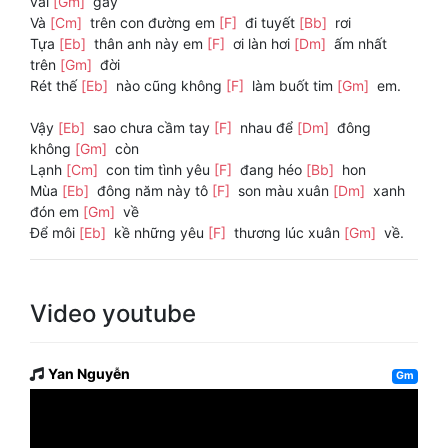
vai
[Gm]
gầy
Và
[Cm]
trên con đường em
[F]
đi tuyết
[Bb]
rơi
Tựa
[Eb]
thân anh này em
[F]
ơi làn hơi
[Dm]
ấm nhất
trên
[Gm]
đời
Rét thế
[Eb]
nào cũng không
[F]
làm buốt tim
[Gm]
em.
Vậy
[Eb]
sao chưa cầm tay
[F]
nhau để
[Dm]
đông
không
[Gm]
còn
Lạnh
[Cm]
con tim tình yêu
[F]
đang héo
[Bb]
hon
Mùa
[Eb]
đông năm này tô
[F]
son màu xuân
[Dm]
xanh
đón em
[Gm]
về
Để môi
[Eb]
kề những yêu
[F]
thương lúc xuân
[Gm]
về.
Video youtube
Yan Nguyễn
Gm