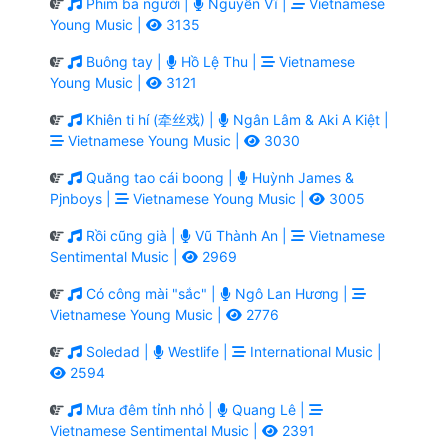
Phim ba người |
Nguyễn Vĩ |
Vietnamese
Young Music |
3135
Buông tay |
Hồ Lệ Thu |
Vietnamese
Young Music |
3121
Khiên ti hí (牵丝戏) |
Ngân Lâm & Aki A Kiệt |
Vietnamese Young Music |
3030
Quăng tao cái boong |
Huỳnh James &
Pjnboys |
Vietnamese Young Music |
3005
Rồi cũng già |
Vũ Thành An |
Vietnamese
Sentimental Music |
2969
Có công mài "sắc" |
Ngô Lan Hương |
Vietnamese Young Music |
2776
Soledad |
Westlife |
International Music |
2594
Mưa đêm tỉnh nhỏ |
Quang Lê |
Vietnamese Sentimental Music |
2391