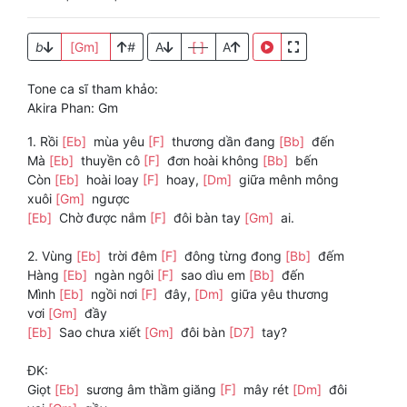
b
[Gm]
#
A
[ ]
A
Tone ca sĩ tham khảo:
Akira Phan: Gm
1. Rồi
[Eb]
mùa yêu
[F]
thương dần đang
[Bb]
đến
Mà
[Eb]
thuyền cô
[F]
đơn hoài không
[Bb]
bến
Còn
[Eb]
hoài loay
[F]
hoay,
[Dm]
giữa mênh mông
xuôi
[Gm]
ngược
[Eb]
Chờ được nắm
[F]
đôi bàn tay
[Gm]
ai.
2. Vùng
[Eb]
trời đêm
[F]
đông từng đong
[Bb]
đếm
Hàng
[Eb]
ngàn ngôi
[F]
sao dìu em
[Bb]
đến
Mình
[Eb]
ngồi nơi
[F]
đây,
[Dm]
giữa yêu thương
vơi
[Gm]
đầy
[Eb]
Sao chưa xiết
[Gm]
đôi bàn
[D7]
tay?
ĐK:
Giọt
[Eb]
sương âm thầm giăng
[F]
mây rét
[Dm]
đôi