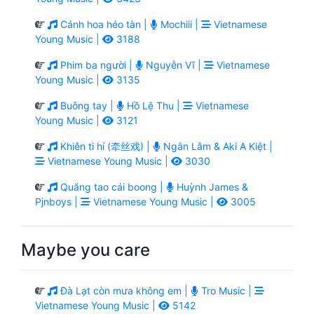
Cánh hoa héo tàn |
Mochiii |
Vietnamese
Young Music |
3188
Phim ba người |
Nguyễn Vĩ |
Vietnamese
Young Music |
3135
Buông tay |
Hồ Lệ Thu |
Vietnamese
Young Music |
3121
Khiên ti hí (牵丝戏) |
Ngân Lâm & Aki A Kiệt |
Vietnamese Young Music |
3030
Quăng tao cái boong |
Huỳnh James &
Pjnboys |
Vietnamese Young Music |
3005
Maybe you care
Đà Lạt còn mưa không em |
Tro Music |
Vietnamese Young Music |
5142