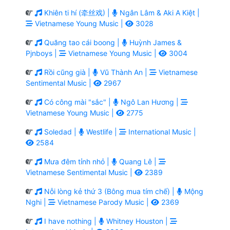
Khiên ti hí (牵丝戏) |
Ngân Lâm & Aki A Kiệt |
Vietnamese Young Music |
3028
Quăng tao cái boong |
Huỳnh James &
Pjnboys |
Vietnamese Young Music |
3004
Rồi cũng già |
Vũ Thành An |
Vietnamese
Sentimental Music |
2967
Có công mài "sắc" |
Ngô Lan Hương |
Vietnamese Young Music |
2775
Soledad |
Westlife |
International Music |
2584
Mưa đêm tỉnh nhỏ |
Quang Lê |
Vietnamese Sentimental Music |
2389
Nỗi lòng kẻ thứ 3 (Bông mua tím chế) |
Mộng
Nghi |
Vietnamese Parody Music |
2369
I have nothing |
Whitney Houston |