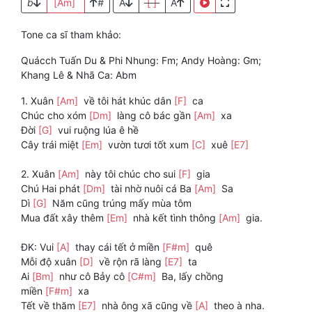
b
[Am]
#
A
[ ]
A
Tone ca sĩ tham khảo:
Quácch Tuấn Du & Phi Nhung: Fm; Andy Hoàng: Gm;
Khang Lê & Nhã Ca: Abm
1. Xuân
[Am]
về tôi hát khúc dân
[F]
ca
Chúc cho xóm
[Dm]
làng cô bác gần
[Am]
xa
Đời
[G]
vui ruộng lúa ê hề
Cây trái miệt
[Em]
vườn tươi tốt xum
[C]
xuê
[E7]
2. Xuân
[Am]
này tôi chúc cho sui
[F]
gia
Chú Hai phát
[Dm]
tài nhờ nuôi cá Ba
[Am]
Sa
Dì
[G]
Năm cũng trúng mấy mùa tôm
Mua đất xây thêm
[Em]
nhà kết tình thông
[Am]
gia.
ĐK: Vui
[A]
thay cái tết ở miền
[F#m]
quê
Mỗi độ xuân
[D]
về rộn rã làng
[E7]
ta
Ai
[Bm]
như cô Bảy cô
[C#m]
Ba, lấy chồng
miền
[F#m]
xa
Tết về thăm
[E7]
nhà ông xã cũng về
[A]
theo à nha.