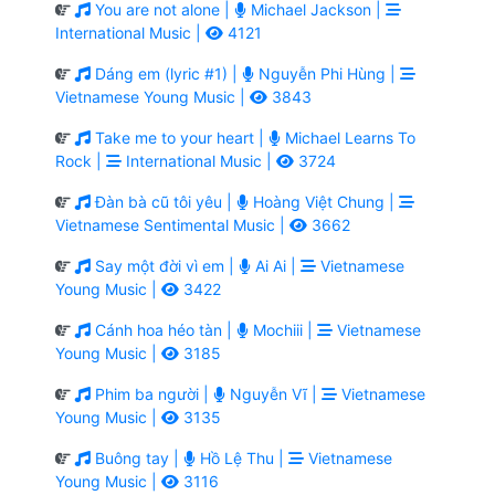
You are not alone |
Michael Jackson |
International Music |
4121
Dáng em (lyric #1) |
Nguyễn Phi Hùng |
Vietnamese Young Music |
3843
Take me to your heart |
Michael Learns To
Rock |
International Music |
3724
Đàn bà cũ tôi yêu |
Hoàng Việt Chung |
Vietnamese Sentimental Music |
3662
Say một đời vì em |
Ai Ai |
Vietnamese
Young Music |
3422
Cánh hoa héo tàn |
Mochiii |
Vietnamese
Young Music |
3185
Phim ba người |
Nguyễn Vĩ |
Vietnamese
Young Music |
3135
Buông tay |
Hồ Lệ Thu |
Vietnamese
Young Music |
3116