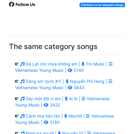
Follow Us
Contact us to request songs
The same category songs
Đà Lạt còn mưa không em |
Tro Music |
Vietnamese Young Music |
5140
Dáng em (lyric #1) |
Nguyễn Phi Hùng |
Vietnamese Young Music |
3843
Say một đời vì em |
Ai Ai |
Vietnamese
Young Music |
3422
Cánh hoa héo tàn |
Mochiii |
Vietnamese
Young Music |
3185
Phim ba người |
Nguyễn Vĩ |
Vietnamese