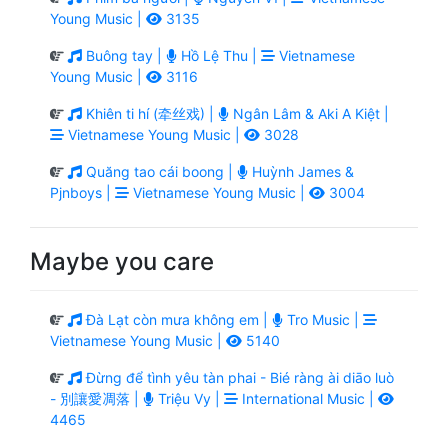
Young Music |
3135
Buông tay |
Hồ Lệ Thu |
Vietnamese
Young Music |
3116
Khiên ti hí (牵丝戏) |
Ngân Lâm & Aki A Kiệt |
Vietnamese Young Music |
3028
Quăng tao cái boong |
Huỳnh James &
Pjnboys |
Vietnamese Young Music |
3004
Maybe you care
Đà Lạt còn mưa không em |
Tro Music |
Vietnamese Young Music |
5140
Đừng để tình yêu tàn phai - Bié ràng ài diāo luò
- 別讓愛凋落 |
Triệu Vy |
International Music |
4465