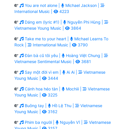
You are not alone |
Michael Jackson |
International Music |
4223
Dáng em (lyric #1) |
Nguyễn Phi Hùng |
Vietnamese Young Music |
3864
Take me to your heart |
Michael Learns To
Rock |
International Music |
3790
Đàn bà cũ tôi yêu |
Hoàng Việt Chung |
Vietnamese Sentimental Music |
3681
Say một đời vì em |
Ai Ai |
Vietnamese
Young Music |
3444
Cánh hoa héo tàn |
Mochiii |
Vietnamese
Young Music |
3225
Buông tay |
Hồ Lệ Thu |
Vietnamese
Young Music |
3162
Phim ba người |
Nguyễn Vĩ |
Vietnamese
Young Music |
3157