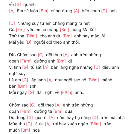
về
[G]
quanh
[A]
Em sẽ luôn
[Bm]
cùng đứng
[A]
bên cạnh
[D]
anh
[D]
Những suy tư em chẳng mang ra hết
Cứ
[Em]
yêu em cô nàng
[Bm]
cung Ma Kết
Thứ tha
[F#m]
cho anh dù
[Bm]
anh hay mắc lỗi
Mãi yêu
[D]
người dõi theo anh thôi.
ĐK: Chòm sao
[G]
dõi theo
[A]
anh trên những
đoạn
[F#m]
đường anh
[Bm]
đi
Vì tinh
[G]
tú sát
[A]
bên lắng nghe những
[D]
điều anh
nghĩ suy
Là em
[G]
lấp lánh
[A]
như ngôi sao hộ
[F#m]
mệnh
bên
[Bm]
anh
Mỗi ngày
[G]
dài, nghĩ về
[F#m]
anh...
Chòm sao
[G]
dõi theo
[A]
anh trên những
đoạn
[F#m]
đường ta
[Bm]
qua
Dù đông
[G]
giá rét
[A]
căm hay hạ nắng
[D]
trên mái nhà
Mùa thu
[G]
lá úa
[A]
rơi hay xuân ngập
[F#m]
tràn
muôn
[Bm]
hoa