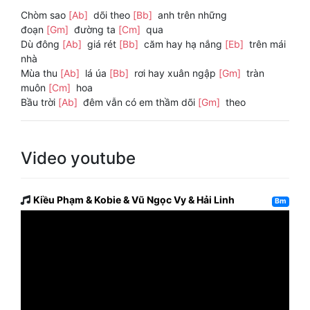
Chòm sao
[Ab]
dõi theo
[Bb]
anh trên những
đoạn
[Gm]
đường ta
[Cm]
qua
Dù đông
[Ab]
giá rét
[Bb]
căm hay hạ nắng
[Eb]
trên mái
nhà
Mùa thu
[Ab]
lá úa
[Bb]
rơi hay xuân ngập
[Gm]
tràn
muôn
[Cm]
hoa
Bầu trời
[Ab]
đêm vẫn có em thầm dõi
[Gm]
theo
Video youtube
Kiều Phạm & Kobie & Vũ Ngọc Vy & Hải Linh
Bm