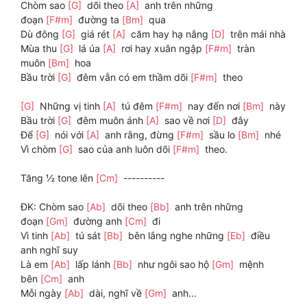
Chòm sao
[G]
dõi theo
[A]
anh trên những
đoạn
[F#m]
đường ta
[Bm]
qua
Dù đông
[G]
giá rét
[A]
căm hay hạ nắng
[D]
trên mái nhà
Mùa thu
[G]
lá úa
[A]
rơi hay xuân ngập
[F#m]
tràn
muôn
[Bm]
hoa
Bầu trời
[G]
đêm vẫn có em thầm dõi
[F#m]
theo
[G]
Những vị tinh
[A]
tú đêm
[F#m]
nay đến nơi
[Bm]
này
Bầu trời
[G]
đêm muôn ánh
[A]
sao về nơi
[D]
đây
Để
[G]
nói với
[A]
anh rằng, đừng
[F#m]
sầu lo
[Bm]
nhé
Vì chòm
[G]
sao của anh luôn dõi
[F#m]
theo.
Tăng ½ tone lên
[Cm]
----------
ĐK: Chòm sao
[Ab]
dõi theo
[Bb]
anh trên những
đoạn
[Gm]
đường anh
[Cm]
đi
Vì tinh
[Ab]
tú sát
[Bb]
bên lắng nghe những
[Eb]
điều
anh nghĩ suy
Là em
[Ab]
lấp lánh
[Bb]
như ngôi sao hộ
[Gm]
mệnh
bên
[Cm]
anh
Mỗi ngày
[Ab]
dài, nghĩ về
[Gm]
anh...