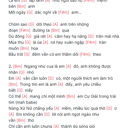
Là em
[G]
lấp lánh
[A]
như ngôi sao hộ
[F#m]
mệnh
bên
[Bm]
anh
Mỗi ngày
[G]
dài, nghĩ về
[F#m]
anh...
Chòm sao
[G]
dõi theo
[A]
anh trên những
đoạn
[F#m]
đường ta
[Bm]
qua
Dù đông
[G]
giá rét
[A]
căm hay hạ nắng
[D]
trên mái nhà
Mùa thu
[G]
lá úa
[A]
rơi hay xuân ngập
[F#m]
tràn
muôn
[Bm]
hoa
Bầu trời
[G]
đêm vẫn có em thầm dõi
[F#m]
theo
2.
[Bm]
Ngang như cua là em
[A]
đó, anh không được
nhăn
[G]
nhó
Em
[A]
vẫn cần luôn
[D]
có, một người thích em làm trò
[Bm]
Trong tim em là anh
[A]
đấy, anh yêu chiều
biết
[G]
mấy
Có thể
[A]
mang chỉ một mình
[Bm]
em Cự Giải trong trái
tim (mah babe)
Nàng Xử Nữ chẳng yếu
[A]
mềm, nhiều lúc quá thờ
[G]
ơ
[A]
Em không cần
[D]
lời nói anh ngọt ngào như
vần
[Bm]
thơ
Chỉ cần anh luôn chung
[A]
thành dù sóng gió