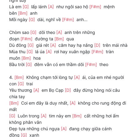
nghĩ suy
Là em
[G]
lấp lánh
[A]
như ngôi sao hộ
[F#m]
mệnh
bên
[Bm]
anh
Mỗi ngày
[G]
dài, nghĩ về
[F#m]
anh...
Chòm sao
[G]
dõi theo
[A]
anh trên những
đoạn
[F#m]
đường ta
[Bm]
qua
Dù đông
[G]
giá rét
[A]
căm hay hạ nắng
[D]
trên mái nhà
Mùa thu
[G]
lá úa
[A]
rơi hay xuân ngập
[F#m]
tràn
muôn
[Bm]
hoa
Bầu trời
[G]
đêm vẫn có em thầm dõi
[F#m]
theo
4.
[Bm]
Không chạm tới lòng tự
[A]
ái, của em nhé người
con
[G]
trai
Yêu thương
[A]
em Bọ Cạp
[D]
đây đừng hòng nói câu
chia tay
[Bm]
Coi em đây là duy nhất,
[A]
không cho rung động đi
mất
[G]
Luôn trong
[A]
tim này em
[Bm]
cất những hơi ấm
không phân vân
Đẹp tựa những chú ngựa
[A]
đang chạy giữa cánh
đồng
[G]
xanh