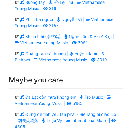
Buông tay |
Hồ Lệ Thu |
Vietnamese
Young Music |
3162
Phim ba người |
Nguyễn Vĩ |
Vietnamese
Young Music |
3157
Khiên ti hí (牵丝戏) |
Ngân Lâm & Aki A Kiệt |
Vietnamese Young Music |
3051
Quăng tao cái boong |
Huỳnh James &
Pjnboys |
Vietnamese Young Music |
3019
Maybe you care
Đà Lạt còn mưa không em |
Tro Music |
Vietnamese Young Music |
5185
Đừng để tình yêu tàn phai - Bié ràng ài diāo luò
- 別讓愛凋落 |
Triệu Vy |
International Music |
4505