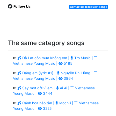
Follow Us
Contact us to request songs
The same category songs
Đà Lạt còn mưa không em |
Tro Music |
Vietnamese Young Music |
5185
Dáng em (lyric #1) |
Nguyễn Phi Hùng |
Vietnamese Young Music |
3864
Say một đời vì em |
Ai Ai |
Vietnamese
Young Music |
3444
Cánh hoa héo tàn |
Mochiii |
Vietnamese
Young Music |
3225