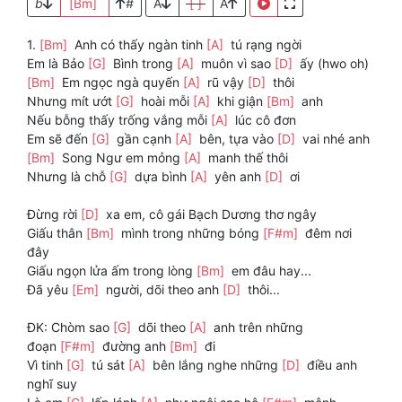
b
[Bm]
#
A
[ ]
A
1.
[Bm]
Anh có thấy ngàn tinh
[A]
tú rạng ngời
Em là Bảo
[G]
Bình trong
[A]
muôn vì sao
[D]
ấy (hwo oh)
[Bm]
Em ngọc ngà quyến
[A]
rũ vậy
[D]
thôi
Nhưng mít ướt
[G]
hoài mỗi
[A]
khi giận
[Bm]
anh
Nếu bỗng thấy trống vắng mỗi
[A]
lúc cô đơn
Em sẽ đến
[G]
gần cạnh
[A]
bên, tựa vào
[D]
vai nhé anh
[Bm]
Song Ngư em mỏng
[A]
manh thế thôi
Nhưng là chỗ
[G]
dựa bình
[A]
yên anh
[D]
ơi
Đừng rời
[D]
xa em, cô gái Bạch Dương thơ ngây
Giấu thân
[Bm]
mình trong những bóng
[F#m]
đêm nơi
đây
Giấu ngọn lửa ấm trong lòng
[Bm]
em đâu hay...
Đã yêu
[Em]
người, dõi theo anh
[D]
thôi...
ĐK: Chòm sao
[G]
dõi theo
[A]
anh trên những
đoạn
[F#m]
đường anh
[Bm]
đi
Vì tinh
[G]
tú sát
[A]
bên lắng nghe những
[D]
điều anh
nghĩ suy