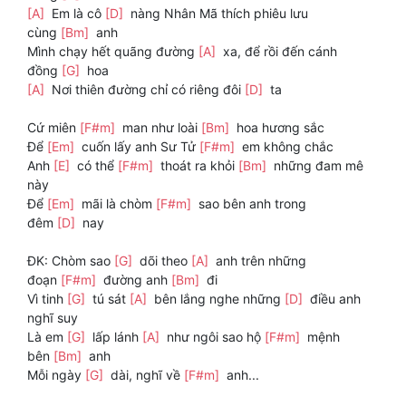
[A]
Em là cô
[D]
nàng Nhân Mã thích phiêu lưu
cùng
[Bm]
anh
Mình chạy hết quãng đường
[A]
xa, để rồi đến cánh
đồng
[G]
hoa
[A]
Nơi thiên đường chỉ có riêng đôi
[D]
ta
Cứ miên
[F#m]
man như loài
[Bm]
hoa hương sắc
Để
[Em]
cuốn lấy anh Sư Tử
[F#m]
em không chắc
Anh
[E]
có thể
[F#m]
thoát ra khỏi
[Bm]
những đam mê
này
Để
[Em]
mãi là chòm
[F#m]
sao bên anh trong
đêm
[D]
nay
ĐK: Chòm sao
[G]
dõi theo
[A]
anh trên những
đoạn
[F#m]
đường anh
[Bm]
đi
Vì tinh
[G]
tú sát
[A]
bên lắng nghe những
[D]
điều anh
nghĩ suy
Là em
[G]
lấp lánh
[A]
như ngôi sao hộ
[F#m]
mệnh
bên
[Bm]
anh
Mỗi ngày
[G]
dài, nghĩ về
[F#m]
anh...