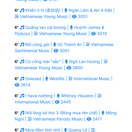
Khiên ti hí (牵丝戏) |
Ngân Lâm & Aki A Kiệt |
Vietnamese Young Music |
3051
Quăng tao cái boong |
Huỳnh James &
Pjnboys |
Vietnamese Young Music |
3019
Rồi cũng già |
Vũ Thành An |
Vietnamese
Sentimental Music |
3001
Có công mài "sắc" |
Ngô Lan Hương |
Vietnamese Young Music |
2800
Soledad |
Westlife |
International Music |
2614
I have nothing |
Whitney Houston |
International Music |
2445
Nỗi lòng kẻ thứ 3 (Bông mua tím chế) |
Mộng
Nghi |
Vietnamese Parody Music |
2417
Mưa đêm tỉnh nhỏ |
Quang Lê |