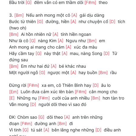
Bầu trời
[G]
đêm vẫn có em thầm dõi
[F#m]
theo
3.
[Bm]
Nếu anh mong một cô
[A]
gái dịu dàng
Bước từ thiên
[G]
đường, hiền
[A]
như chuyện cổ
[D]
tích
(hwo oh)
[Bm]
Ai hồn nhiên nữ
[A]
tính hiền ngoan
Như là cô
[G]
nàng Kim
[A]
Ngưu như
[Bm]
em
Anh mong ai mang cho cảm
[A]
xúc đa màu
Hãy cầm tay
[G]
này thật
[A]
mau, nàng Song
[D]
Tử
đứng sau
[Bm]
Em như hai đứ
[A]
bé khác nhau
Một người ngỗ
[G]
ngược một
[A]
hay buồn
[Bm]
rầu
Đừng rời
[F#m]
xa em, cô Thiên Bình hay
[D]
âu lo
[Em]
Luôn đưa cảm xúc lên bàn
[F#m]
cân mong cho
[E]
Những nụ
[F#m]
cười của anh nhiều
[Bm]
hơn tàn tro
Vẫn mong
[D]
người dõi theo vì sao đó
ĐK: Chòm sao
[G]
dõi theo
[A]
anh trên những
đoạn
[F#m]
đường anh
[Bm]
đi
Vì tinh
[G]
tú sát
[A]
bên lắng nghe những
[D]
điều anh