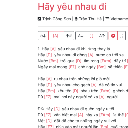
Hãy yêu nhau đi
Trịnh Công Sơn |
Trần Thu Hà |
Vietnames
b
[A]
#
A
[ ]
A
1. Hãy
[A]
yêu nhau đi khi rừng thay lá
Hãy
[D]
yêu nhau đi dòng
[A]
nước có trôi xa
Nước
[Bm]
trôi qua
[D]
tim rong
[F#m]
đầy trí
Ngày mai mong
[E7]
chờ ngày
[Bm]
sẽ thiên
[E
Hãy
[A]
ru nhau trên những lời gió mới
Hãy
[D]
yêu nhau cho gạch
[A]
đá có tin vui
Hãy
[Bm]
kêu tên
[D]
nhau trên
[F#m]
ghềnh 
Dù
[E7]
mai nơi này người có xa
[A]
người
ĐK: Hãy
[D]
yêu nhau đi quên ngày u tối
Dù
[E7]
vẫn biết mai
[A]
này xa
[F#m]
lìa thế
[
Mặt
[D]
đất đã cho ta những ngày vui với
Hãy
[E7]
nhìn vào mặt người lần
[Bm]
cuối tro