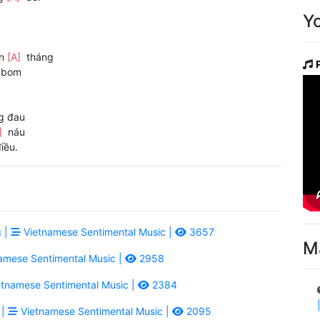
Y
ên
[A]
tháng
bom
g đau
]
náu
iều.
 |
Vietnamese Sentimental Music |
3657
M
amese Sentimental Music |
2958
tnamese Sentimental Music |
2384
 |
Vietnamese Sentimental Music |
2095