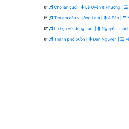
Cho lần cuối |
Lê Uyên & Phương |
Tìm em câu ví sông Lam |
A Páo |
V
Lỡ hẹn với dòng Lam |
Nguyễn Thành
Thành phố buồn |
Đan Nguyên |
Vi