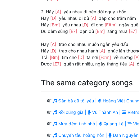
2. Hãy
[A]
yêu nhau đi bên đời nguy khốn
Hãy
[D]
yêu nhau đi bù
[A]
đắp cho trăm năm
Hãy
[Bm]
yêu nhau
[D]
đi cho
[F#m]
ngày qu
Dù đêm súng
[E7]
đạn dù
[Bm]
sáng mưa
[E7]
Hãy
[A]
trao cho nhau muôn ngàn yêu dấu
Hãy
[D]
trao cho nhau hạnh
[A]
phúc lẫn thươn
Trái
[Bm]
tim cho
[D]
ta nơi
[F#m]
về nương
[A
Được
[E7]
quên rất nhiều, ngày tháng tiêu
[A]
đ
The same category songs
Đàn bà cũ tôi yêu |
Hoàng Việt Chung
Rồi cũng già |
Vũ Thành An |
Vietn
Mưa đêm tỉnh nhỏ |
Quang Lê |
Vie
Chuyến tàu hoàng hôn |
Đan Nguyên