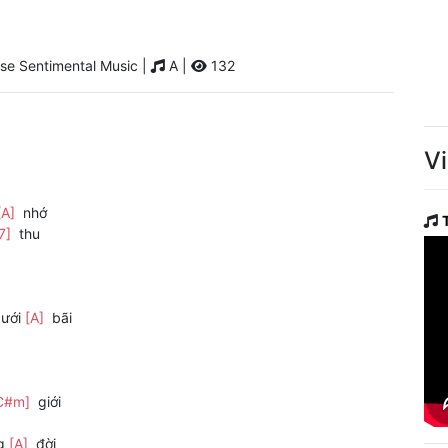
e Sentimental Music |
A |
132
V
[A]
nhớ
7]
thu
dưới
[A]
bãi
C#m]
giới
ng
[A]
đời