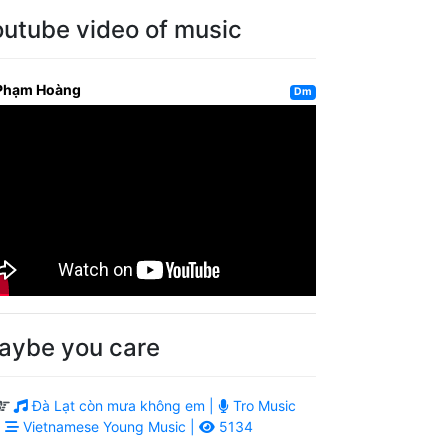
outube video of music
Phạm Hoàng
Dm
aybe you care
Đà Lạt còn mưa không em |
Tro Music
|
Vietnamese Young Music |
5134