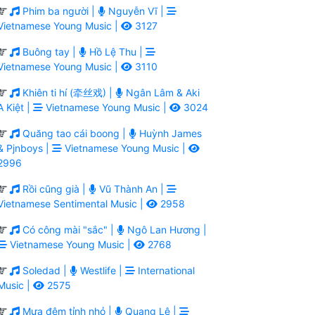
Phim ba người |
Nguyễn Vĩ |
Vietnamese Young Music |
3127
Buông tay |
Hồ Lệ Thu |
Vietnamese Young Music |
3110
Khiên ti hí (牵丝戏) |
Ngân Lâm & Aki
A Kiệt |
Vietnamese Young Music |
3024
Quăng tao cái boong |
Huỳnh James
& Pjnboys |
Vietnamese Young Music |
2996
Rồi cũng già |
Vũ Thành An |
Vietnamese Sentimental Music |
2958
Có công mài "sắc" |
Ngô Lan Hương |
Vietnamese Young Music |
2768
Soledad |
Westlife |
International
Music |
2575
Mưa đêm tỉnh nhỏ |
Quang Lê |