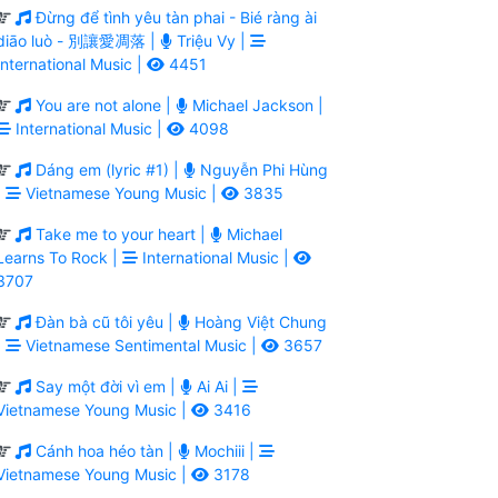
Đừng để tình yêu tàn phai - Bié ràng ài
diāo luò - 別讓愛凋落 |
Triệu Vy |
International Music |
4451
You are not alone |
Michael Jackson |
International Music |
4098
Dáng em (lyric #1) |
Nguyễn Phi Hùng
|
Vietnamese Young Music |
3835
Take me to your heart |
Michael
Learns To Rock |
International Music |
3707
Đàn bà cũ tôi yêu |
Hoàng Việt Chung
|
Vietnamese Sentimental Music |
3657
Say một đời vì em |
Ai Ai |
Vietnamese Young Music |
3416
Cánh hoa héo tàn |
Mochiii |
Vietnamese Young Music |
3178