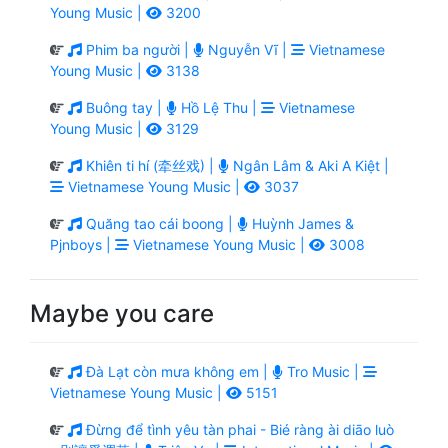
Young Music |
3200
Phim ba người |
Nguyễn Vĩ |
Vietnamese
Young Music |
3138
Buông tay |
Hồ Lệ Thu |
Vietnamese
Young Music |
3129
Khiên ti hí (牵丝戏) |
Ngân Lâm & Aki A Kiệt |
Vietnamese Young Music |
3037
Quăng tao cái boong |
Huỳnh James &
Pjnboys |
Vietnamese Young Music |
3008
Maybe you care
Đà Lạt còn mưa không em |
Tro Music |
Vietnamese Young Music |
5151
Đừng để tình yêu tàn phai - Bié ràng ài diāo luò