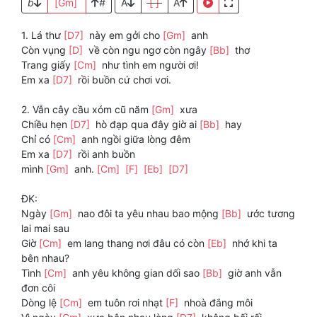
b
[Gm]
#
A
[ ]
A
1. Lá thư
[D7]
này em gởi cho
[Gm]
anh
Còn vụng
[D]
về còn ngu ngơ còn ngây
[Bb]
thơ
Trang giấy
[Cm]
như tình em người ơi!
Em xa
[D7]
rồi buồn cứ chơi vơi.
2. Vẫn cây cầu xóm cũ năm
[Gm]
xưa
Chiều hẹn
[D7]
hò đạp qua đây giờ ai
[Bb]
hay
Chỉ có
[Cm]
anh ngồi giữa lòng đêm
Em xa
[D7]
rồi anh buồn
mình
[Gm]
anh.
[Cm]
[F]
[Eb]
[D7]
ĐK:
Ngày
[Gm]
nao đôi ta yêu nhau bao mộng
[Bb]
ước tương
lai mai sau
Giờ
[Cm]
em lang thang nơi đâu có còn
[Eb]
nhớ khi ta
bên nhau?
Tình
[Cm]
anh yêu không gian dối sao
[Bb]
giờ anh vẫn
đơn côi
Dòng lệ
[Cm]
em tuôn rơi nhạt
[F]
nhoà đắng môi