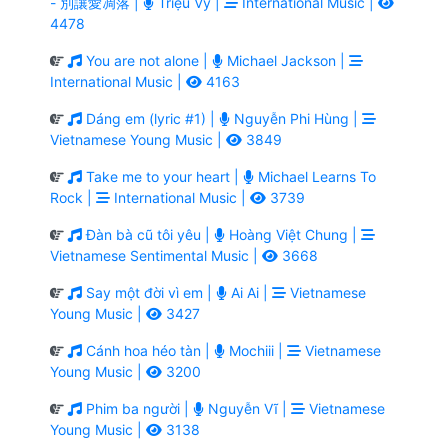
- 別讓愛凋落 |
Triệu Vy |
International Music |
4478
You are not alone |
Michael Jackson |
International Music |
4163
Dáng em (lyric #1) |
Nguyễn Phi Hùng |
Vietnamese Young Music |
3849
Take me to your heart |
Michael Learns To
Rock |
International Music |
3739
Đàn bà cũ tôi yêu |
Hoàng Việt Chung |
Vietnamese Sentimental Music |
3668
Say một đời vì em |
Ai Ai |
Vietnamese
Young Music |
3427
Cánh hoa héo tàn |
Mochiii |
Vietnamese
Young Music |
3200
Phim ba người |
Nguyễn Vĩ |
Vietnamese
Young Music |
3138