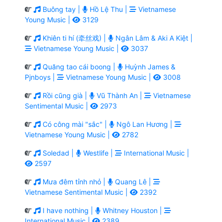
Buông tay |
Hồ Lệ Thu |
Vietnamese
Young Music |
3129
Khiên ti hí (牵丝戏) |
Ngân Lâm & Aki A Kiệt |
Vietnamese Young Music |
3037
Quăng tao cái boong |
Huỳnh James &
Pjnboys |
Vietnamese Young Music |
3008
Rồi cũng già |
Vũ Thành An |
Vietnamese
Sentimental Music |
2973
Có công mài "sắc" |
Ngô Lan Hương |
Vietnamese Young Music |
2782
Soledad |
Westlife |
International Music |
2597
Mưa đêm tỉnh nhỏ |
Quang Lê |
Vietnamese Sentimental Music |
2392
I have nothing |
Whitney Houston |
International Music |
2389