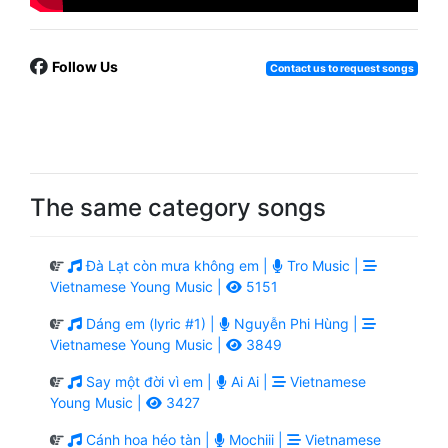
Follow Us
Contact us to request songs
The same category songs
Đà Lạt còn mưa không em |
Tro Music |
Vietnamese Young Music |
5151
Dáng em (lyric #1) |
Nguyễn Phi Hùng |
Vietnamese Young Music |
3849
Say một đời vì em |
Ai Ai |
Vietnamese
Young Music |
3427
Cánh hoa héo tàn |
Mochiii |
Vietnamese