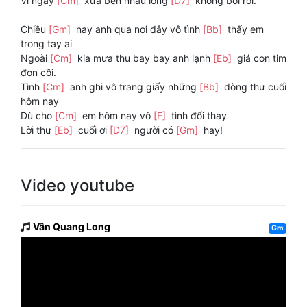
Vì ngày
[Cm]
xưa bên nhau lòng
[D7]
không bối rối.
Chiều
[Gm]
nay anh qua nơi đây vô tình
[Bb]
thấy em
trong tay ai
Ngoài
[Cm]
kia mưa thu bay bay anh lạnh
[Eb]
giá con tim
đơn côi.
Tình
[Cm]
anh ghi vô trang giấy những
[Bb]
dòng thư cuối
hôm nay
Dù cho
[Cm]
em hôm nay vô
[F]
tình đổi thay
Lời thư
[Eb]
cuối ơi
[D7]
người có
[Gm]
hay!
Video youtube
Vân Quang Long
Gm