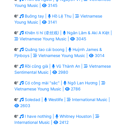
Young Music |
3145
Buông tay |
Hồ Lệ Thu |
Vietnamese
Young Music |
3141
Khiên ti hí (牵丝戏) |
Ngân Lâm & Aki A Kiệt |
Vietnamese Young Music |
3045
Quăng tao cái boong |
Huỳnh James &
Pjnboys |
Vietnamese Young Music |
3014
Rồi cũng già |
Vũ Thành An |
Vietnamese
Sentimental Music |
2980
Có công mài "sắc" |
Ngô Lan Hương |
Vietnamese Young Music |
2786
Soledad |
Westlife |
International Music |
2603
I have nothing |
Whitney Houston |
International Music |
2412