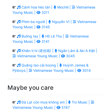
Cánh hoa héo tàn |
Mochiii |
Vietnamese
Young Music |
3211
Phim ba người |
Nguyễn Vĩ |
Vietnamese
Young Music |
3145
Buông tay |
Hồ Lệ Thu |
Vietnamese
Young Music |
3141
Khiên ti hí (牵丝戏) |
Ngân Lâm & Aki A Kiệt |
Vietnamese Young Music |
3045
Quăng tao cái boong |
Huỳnh James &
Pjnboys |
Vietnamese Young Music |
3014
Maybe you care
Đà Lạt còn mưa không em |
Tro Music |
Vietnamese Young Music |
5167