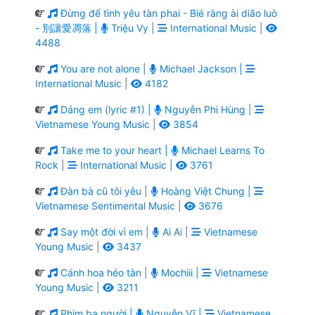
Đừng để tình yêu tàn phai - Bié ràng ài diāo luò
- 別讓愛凋落 |
Triệu Vy |
International Music |
4488
You are not alone |
Michael Jackson |
International Music |
4182
Dáng em (lyric #1) |
Nguyễn Phi Hùng |
Vietnamese Young Music |
3854
Take me to your heart |
Michael Learns To
Rock |
International Music |
3761
Đàn bà cũ tôi yêu |
Hoàng Việt Chung |
Vietnamese Sentimental Music |
3676
Say một đời vì em |
Ai Ai |
Vietnamese
Young Music |
3437
Cánh hoa héo tàn |
Mochiii |
Vietnamese
Young Music |
3211
Phim ba người |
Nguyễn Vĩ |
Vietnamese