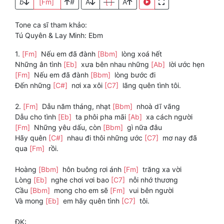
b
[Fm]
#
A
[ ]
A
Tone ca sĩ tham khảo:
Tú Quyên & Lay Minh: Ebm
1.
[Fm]
Nếu em đã đành
[Bbm]
lòng xoá hết
Những ân tình
[Eb]
xưa bên nhau những
[Ab]
lời ước hẹn
[Fm]
Nếu em đã đành
[Bbm]
lòng bước đi
Đến những
[C#]
nơi xa xôi
[C7]
lãng quên tình tôi.
2.
[Fm]
Dẫu năm tháng, nhạt
[Bbm]
nhoà dĩ vãng
Dẫu cho tình
[Eb]
ta phôi pha mãi
[Ab]
xa cách người
[Fm]
Những yêu dấu, còn
[Bbm]
gì nữa đâu
Hãy quên
[C#]
nhau đi thôi những ước
[C7]
mơ nay đã
qua
[Fm]
rồi.
Hoàng
[Bbm]
hôn buông rơi ánh
[Fm]
trăng xa vời
Lòng
[Eb]
nghe chơi vơi bao
[C7]
nỗi nhớ thương
Cầu
[Bbm]
mong cho em sẽ
[Fm]
vui bên người
Và mong
[Eb]
em hãy quên tình
[C7]
tôi.
ĐK: