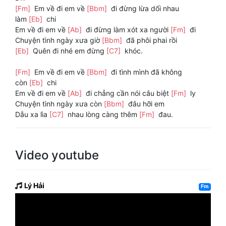
[Fm]
Em về đi em về
[Bbm]
đi đừng lừa dối nhau
làm
[Eb]
chi
Em về đi em về
[Ab]
đi đừng làm xót xa người
[Fm]
đi
Chuyện tình ngày xưa giờ
[Bbm]
đã phôi phai rồi
[Eb]
Quên đi nhé em đừng
[C7]
khóc.
[Fm]
Em về đi em về
[Bbm]
đi tình mình đã không
còn
[Eb]
chi
Em về đi em về
[Ab]
đi chẳng cần nói câu biệt
[Fm]
ly
Chuyện tình ngày xưa còn
[Bbm]
đâu hỡi em
Dẫu xa lìa
[C7]
nhau lòng càng thêm
[Fm]
đau.
Video youtube
Lý Hải
Fm