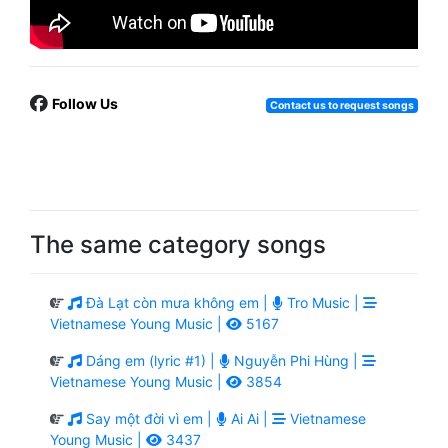
Follow Us
Contact us to request songs
The same category songs
Đà Lạt còn mưa không em |
Tro Music |
Vietnamese Young Music |
5167
Dáng em (lyric #1) |
Nguyễn Phi Hùng |
Vietnamese Young Music |
3854
Say một đời vì em |
Ai Ai |
Vietnamese
Young Music |
3437