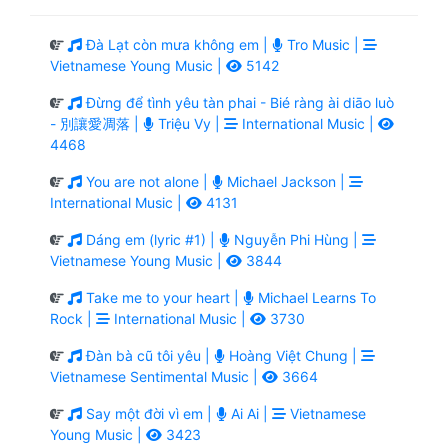
Đà Lạt còn mưa không em |
Tro Music |
Vietnamese Young Music |
5142
Đừng để tình yêu tàn phai - Bié ràng ài diāo luò
- 別讓愛凋落 |
Triệu Vy |
International Music |
4468
You are not alone |
Michael Jackson |
International Music |
4131
Dáng em (lyric #1) |
Nguyễn Phi Hùng |
Vietnamese Young Music |
3844
Take me to your heart |
Michael Learns To
Rock |
International Music |
3730
Đàn bà cũ tôi yêu |
Hoàng Việt Chung |
Vietnamese Sentimental Music |
3664
Say một đời vì em |
Ai Ai |
Vietnamese
Young Music |
3423