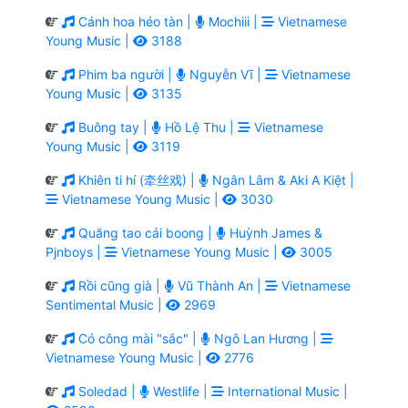
Cánh hoa héo tàn |
Mochiii |
Vietnamese
Young Music |
3188
Phim ba người |
Nguyễn Vĩ |
Vietnamese
Young Music |
3135
Buông tay |
Hồ Lệ Thu |
Vietnamese
Young Music |
3119
Khiên ti hí (牵丝戏) |
Ngân Lâm & Aki A Kiệt |
Vietnamese Young Music |
3030
Quăng tao cái boong |
Huỳnh James &
Pjnboys |
Vietnamese Young Music |
3005
Rồi cũng già |
Vũ Thành An |
Vietnamese
Sentimental Music |
2969
Có công mài "sắc" |
Ngô Lan Hương |
Vietnamese Young Music |
2776
Soledad |
Westlife |
International Music |