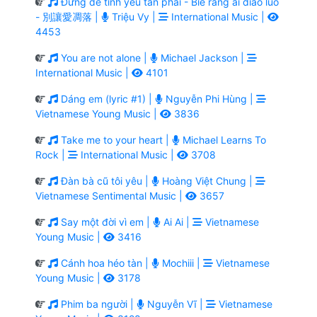
Đừng để tình yêu tàn phai - Bié ràng ài diāo luò
- 別讓愛凋落 |
Triệu Vy |
International Music |
4453
You are not alone |
Michael Jackson |
International Music |
4101
Dáng em (lyric #1) |
Nguyễn Phi Hùng |
Vietnamese Young Music |
3836
Take me to your heart |
Michael Learns To
Rock |
International Music |
3708
Đàn bà cũ tôi yêu |
Hoàng Việt Chung |
Vietnamese Sentimental Music |
3657
Say một đời vì em |
Ai Ai |
Vietnamese
Young Music |
3416
Cánh hoa héo tàn |
Mochiii |
Vietnamese
Young Music |
3178
Phim ba người |
Nguyễn Vĩ |
Vietnamese