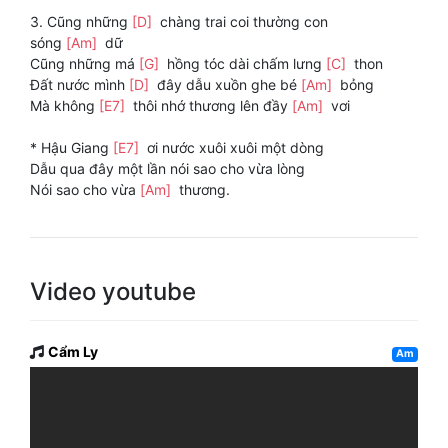
3. Cũng những
[D]
chàng trai coi thường con
sóng
[Am]
dữ
Cũng những má
[G]
hồng tóc dài chấm lưng
[C]
thon
Đất nước mình
[D]
đây dẫu xuồn ghe bé
[Am]
bỏng
Mà không
[E7]
thôi nhớ thương lên đầy
[Am]
vơi
* Hậu Giang
[E7]
ơi nước xuôi xuôi một dòng
Dẫu qua đây một lần nói sao cho vừa lòng
Nói sao cho vừa
[Am]
thương.
Video youtube
Cẩm Ly
Am