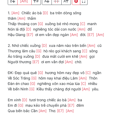
b
[Am]
#
A
[ ]
A
1.
[Am]
Chiếc áo bà
[D]
ba trên dòng sông
thăm
[Am]
thẳm
Thấp thoáng con
[G]
xuồng bé nhỏ mong
[C]
manh
Nón lá đội
[D]
nghiêng tóc dài con nước
[Am]
đổ
Hậu Giang
[E7]
ơi em vẫn đẹp ngàn
[Am]
đời.
[E7]
[Am]
2. Nhớ chiếc xuồng
[D]
xưa năm nào trên bến
[Am]
cũ
Thương lắm câu
[G]
hò réo gọi khách sang
[C]
sông
Áo trắng xuồng
[D]
đưa mắt cười em khẽ
[Am]
gọi
Người thương
[E7]
ơi em vẫn đợi
[Am]
chờ.
ĐK: Đẹp quá quê
[G]
hương hôm nay đẹp vô
[C]
ngần
Về Sóc Trăng
[G]
hôm nay khai điệu Lâm
[Am]
Thôn
Đàn én chao
[G]
nghiêng xôn xao mùa lúa
[C]
nhiều
Về bến Ninh
[G]
Kiều thấy chàng đợi người
[Am]
yêu.
Em xinh
[D]
tươi trong chiếc áo bà
[Am]
ba
Em đi
[G]
mau kẻo trễ chuyến phà
[E7]
đêm
Qua bến bắc Cần
[Am]
Thơ.
[E7]
[Am]