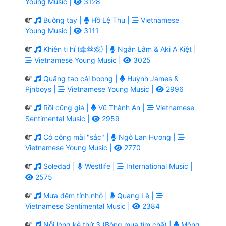
Young Music |
3128
Buông tay |
Hồ Lệ Thu |
Vietnamese
Young Music |
3111
Khiên ti hí (牵丝戏) |
Ngân Lâm & Aki A Kiệt |
Vietnamese Young Music |
3025
Quăng tao cái boong |
Huỳnh James &
Pjnboys |
Vietnamese Young Music |
2996
Rồi cũng già |
Vũ Thành An |
Vietnamese
Sentimental Music |
2959
Có công mài "sắc" |
Ngô Lan Hương |
Vietnamese Young Music |
2770
Soledad |
Westlife |
International Music |
2575
Mưa đêm tỉnh nhỏ |
Quang Lê |
Vietnamese Sentimental Music |
2384
Nỗi lòng kẻ thứ 3 (Bông mua tím chế) |
Mộng