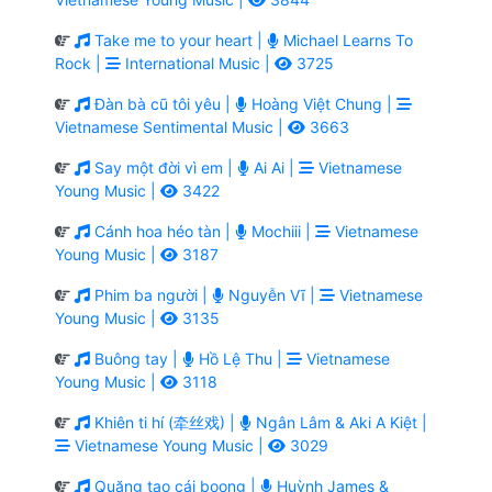
Take me to your heart |
Michael Learns To
Rock |
International Music |
3725
Đàn bà cũ tôi yêu |
Hoàng Việt Chung |
Vietnamese Sentimental Music |
3663
Say một đời vì em |
Ai Ai |
Vietnamese
Young Music |
3422
Cánh hoa héo tàn |
Mochiii |
Vietnamese
Young Music |
3187
Phim ba người |
Nguyễn Vĩ |
Vietnamese
Young Music |
3135
Buông tay |
Hồ Lệ Thu |
Vietnamese
Young Music |
3118
Khiên ti hí (牵丝戏) |
Ngân Lâm & Aki A Kiệt |
Vietnamese Young Music |
3029
Quăng tao cái boong |
Huỳnh James &