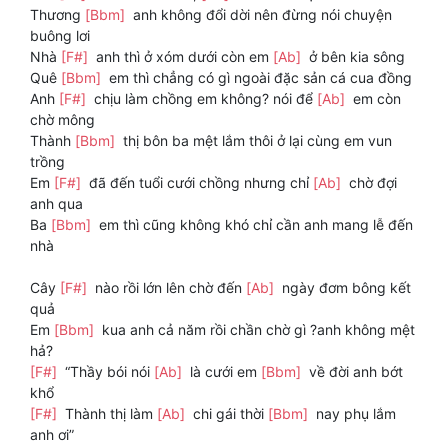
Thương
[Bbm]
anh không đổi dời nên đừng nói chuyện
buông lơi
Nhà
[F#]
anh thì ở xóm dưới còn em
[Ab]
ở bên kia sông
Quê
[Bbm]
em thì chẳng có gì ngoài đặc sản cá cua đồng
Anh
[F#]
chịu làm chồng em không? nói để
[Ab]
em còn
chờ mông
Thành
[Bbm]
thị bôn ba mệt lắm thôi ở lại cùng em vun
trồng
Em
[F#]
đã đến tuổi cưới chồng nhưng chỉ
[Ab]
chờ đợi
anh qua
Ba
[Bbm]
em thì cũng không khó chỉ cần anh mang lễ đến
nhà
Cây
[F#]
nào rồi lớn lên chờ đến
[Ab]
ngày đơm bông kết
quả
Em
[Bbm]
kua anh cả năm rồi chần chờ gì ?anh không mệt
hả?
[F#]
“Thầy bói nói
[Ab]
là cưới em
[Bbm]
về đời anh bớt
khổ
[F#]
Thành thị làm
[Ab]
chi gái thời
[Bbm]
nay phụ lắm
anh ơi”