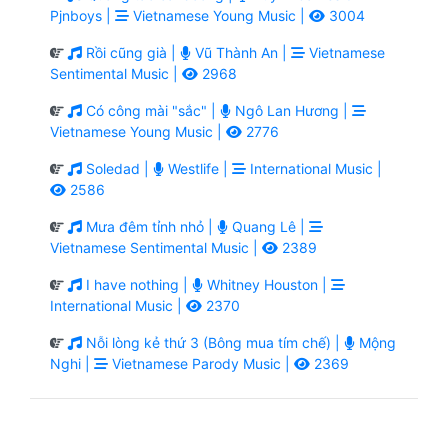
Pjnboys |
Vietnamese Young Music |
3004
Rồi cũng già |
Vũ Thành An |
Vietnamese
Sentimental Music |
2968
Có công mài "sắc" |
Ngô Lan Hương |
Vietnamese Young Music |
2776
Soledad |
Westlife |
International Music |
2586
Mưa đêm tỉnh nhỏ |
Quang Lê |
Vietnamese Sentimental Music |
2389
I have nothing |
Whitney Houston |
International Music |
2370
Nỗi lòng kẻ thứ 3 (Bông mua tím chế) |
Mộng
Nghi |
Vietnamese Parody Music |
2369