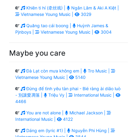
Khiên ti hí (牵丝戏) |
Ngân Lâm & Aki A Kiệt |
Vietnamese Young Music |
3029
Quăng tao cái boong |
Huỳnh James &
Pjnboys |
Vietnamese Young Music |
3004
Maybe you care
Đà Lạt còn mưa không em |
Tro Music |
Vietnamese Young Music |
5140
Đừng để tình yêu tàn phai - Bié ràng ài diāo luò
- 別讓愛凋落 |
Triệu Vy |
International Music |
4466
You are not alone |
Michael Jackson |
International Music |
4122
Dáng em (lyric #1) |
Nguyễn Phi Hùng |
Vietnamese Young Music |
3844