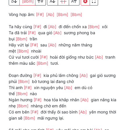
b
[Bbm]
#
A
[ ]
A
Vòng hợp âm:
[F#]
[Ab]
[Bbm]
[Bbm]
Ta hãy cùng
[F#]
đi
[Ab]
đi đến chốn xa
[Bbm]
xôi
Ta đã trải
[F#]
qua gió
[Ab]
sương phong ba
bụi
[Bbm]
trần
Hãy vứt lại
[F#]
sau
[Ab]
những năm tháng
mệt
[Bbm]
nhoài
Cứ vui tươi cười
[F#]
hoài đời giống như bức
[Ab]
tranh
thêm màu sắc
[Bbm]
tươi.
Đoạn đường
[F#]
kia phủ lắm chông
[Ab]
gai gió sương
phủi
[Bbm]
bờ tương lai đang chờ
Thì anh
[F#]
xin nguyện yêu
[Ab]
em dù có
thế
[Bbm]
nào
Ngàn hương
[F#]
hoa tỏa khắp nhân
[Ab]
gian nắng kia
nhẹ
[Bbm]
nhàng chờ em đến
Có em bên
[F#]
đời thấy ôi sao bình
[Ab]
yên mong thời
gian sẽ
[Bbm]
mãi ngưng lại.