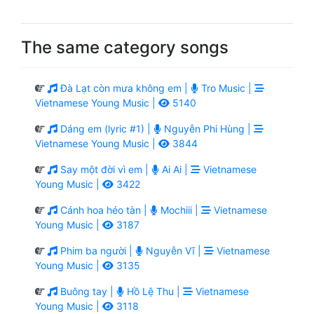
The same category songs
Đà Lạt còn mưa không em |
Tro Music |
Vietnamese Young Music |
5140
Dáng em (lyric #1) |
Nguyễn Phi Hùng |
Vietnamese Young Music |
3844
Say một đời vì em |
Ai Ai |
Vietnamese
Young Music |
3422
Cánh hoa héo tàn |
Mochiii |
Vietnamese
Young Music |
3187
Phim ba người |
Nguyễn Vĩ |
Vietnamese
Young Music |
3135
Buông tay |
Hồ Lệ Thu |
Vietnamese
Young Music |
3118