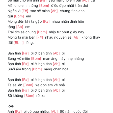
Sẽ mãi cho em tình
[F#]
yêu mãi cho em bài
[Ab]
ca
Mãi cho em những
[Bbm]
điều đẹp nhất trên đời
Ngàn vì
[F#]
sao sẽ minh
[Ab]
chứng tình anh
gửi
[Bbm]
em
Mong đến khi ta gặp
[F#]
nhau nhẫn đính hôn
tặng
[Ab]
em
Trái tim sẽ chung
[Bbm]
nhịp từ phút giây này
Mong ta mãi bên
[F#]
nhau nguyện sẽ
[Ab]
không thay
đổi
[Bbm]
lòng.
Bạn tình
[F#]
ơi ới bạn tình
[Ab]
ơi
Sóng vỗ miên
[Bbm]
man áng mây nhẹ nhàng
Bạn tình
[F#]
ơi ới bạn tình
[Ab]
ơi
Sưởi ấm trong
[Bbm]
nắng chan hòa.
Bạn tình
[F#]
ơi ới bạn tình
[Ab]
ơi
Ta sẽ lên
[Bbm]
xe đón em về nhà
Bạn tình
[F#]
ơi ới bạn tình
[Ab]
ơi
Sẽ không
[Bbm]
rời xa.
RAP:
Anh
[F#]
ơi có bao nhiêu,
[Ab]
60 năm cuộc đời