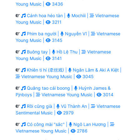
Young Music |
3436
Cánh hoa héo tàn |
Mochiii |
Vietnamese
Young Music |
3211
Phim ba người |
Nguyễn Vĩ |
Vietnamese
Young Music |
3145
Buông tay |
Hồ Lệ Thu |
Vietnamese
Young Music |
3141
Khiên ti hí (牵丝戏) |
Ngân Lâm & Aki A Kiệt |
Vietnamese Young Music |
3045
Quăng tao cái boong |
Huỳnh James &
Pjnboys |
Vietnamese Young Music |
3014
Rồi cũng già |
Vũ Thành An |
Vietnamese
Sentimental Music |
2979
Có công mài "sắc" |
Ngô Lan Hương |
Vietnamese Young Music |
2786