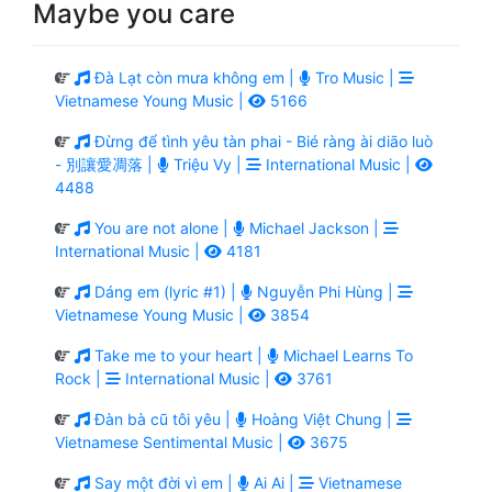
Maybe you care
Đà Lạt còn mưa không em |
Tro Music |
Vietnamese Young Music |
5166
Đừng để tình yêu tàn phai - Bié ràng ài diāo luò
- 別讓愛凋落 |
Triệu Vy |
International Music |
4488
You are not alone |
Michael Jackson |
International Music |
4181
Dáng em (lyric #1) |
Nguyễn Phi Hùng |
Vietnamese Young Music |
3854
Take me to your heart |
Michael Learns To
Rock |
International Music |
3761
Đàn bà cũ tôi yêu |
Hoàng Việt Chung |
Vietnamese Sentimental Music |
3675
Say một đời vì em |
Ai Ai |
Vietnamese