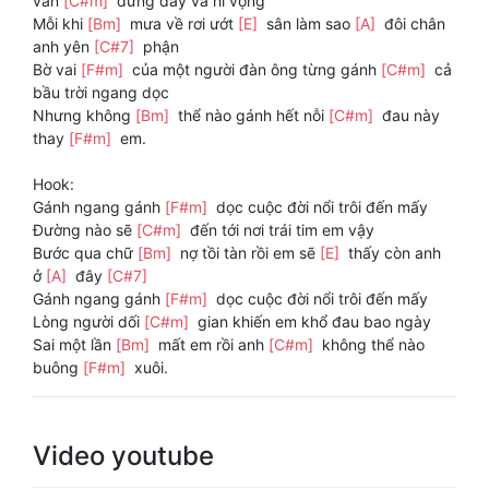
vẫn
[C#m]
đứng đây và hi vọng
Mỗi khi
[Bm]
mưa về rơi ướt
[E]
sân làm sao
[A]
đôi chân
anh yên
[C#7]
phận
Bờ vai
[F#m]
của một người đàn ông từng gánh
[C#m]
cả
bầu trời ngang dọc
Nhưng không
[Bm]
thể nào gánh hết nỗi
[C#m]
đau này
thay
[F#m]
em.
Hook:
Gánh ngang gánh
[F#m]
dọc cuộc đời nổi trôi đến mấy
Đường nào sẽ
[C#m]
đến tới nơi trái tim em vậy
Bước qua chữ
[Bm]
nợ tồi tàn rồi em sẽ
[E]
thấy còn anh
ở
[A]
đây
[C#7]
Gánh ngang gánh
[F#m]
dọc cuộc đời nổi trôi đến mấy
Lòng người dối
[C#m]
gian khiến em khổ đau bao ngày
Sai một lần
[Bm]
mất em rồi anh
[C#m]
không thể nào
buông
[F#m]
xuôi.
Video youtube