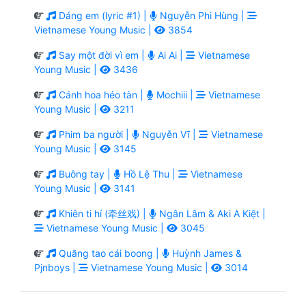
Dáng em (lyric #1) |
Nguyễn Phi Hùng |
Vietnamese Young Music |
3854
Say một đời vì em |
Ai Ai |
Vietnamese
Young Music |
3436
Cánh hoa héo tàn |
Mochiii |
Vietnamese
Young Music |
3211
Phim ba người |
Nguyễn Vĩ |
Vietnamese
Young Music |
3145
Buông tay |
Hồ Lệ Thu |
Vietnamese
Young Music |
3141
Khiên ti hí (牵丝戏) |
Ngân Lâm & Aki A Kiệt |
Vietnamese Young Music |
3045
Quăng tao cái boong |
Huỳnh James &
Pjnboys |
Vietnamese Young Music |
3014