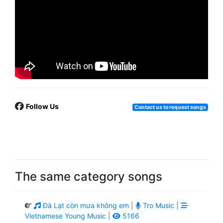
Follow Us
Contact us to request songs
The same category songs
Đà Lạt còn mưa không em |
Tro Music |
Vietnamese Young Music |
5166