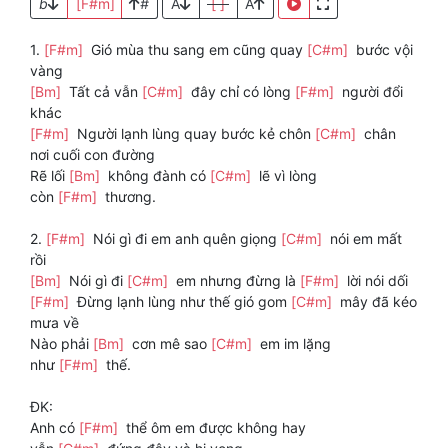
b
[F#m]
#
A
[ ]
A
1.
[F#m]
Gió mùa thu sang em cũng quay
[C#m]
bước vội
vàng
[Bm]
Tất cả vẫn
[C#m]
đây chỉ có lòng
[F#m]
người đổi
khác
[F#m]
Người lạnh lùng quay bước kẻ chôn
[C#m]
chân
nơi cuối con đường
Rẽ lối
[Bm]
không đành có
[C#m]
lẽ vì lòng
còn
[F#m]
thương.
2.
[F#m]
Nói gì đi em anh quên giọng
[C#m]
nói em mất
rồi
[Bm]
Nói gì đi
[C#m]
em nhưng đừng là
[F#m]
lời nói dối
[F#m]
Đừng lạnh lùng như thế gió gom
[C#m]
mây đã kéo
mưa về
Nào phải
[Bm]
cơn mê sao
[C#m]
em im lặng
như
[F#m]
thế.
ĐK:
Anh có
[F#m]
thể ôm em được không hay