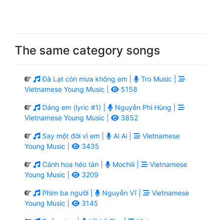
The same category songs
Đà Lạt còn mưa không em |
Tro Music |
Vietnamese Young Music |
5158
Dáng em (lyric #1) |
Nguyễn Phi Hùng |
Vietnamese Young Music |
3852
Say một đời vì em |
Ai Ai |
Vietnamese
Young Music |
3435
Cánh hoa héo tàn |
Mochiii |
Vietnamese
Young Music |
3209
Phim ba người |
Nguyễn Vĩ |
Vietnamese
Young Music |
3145