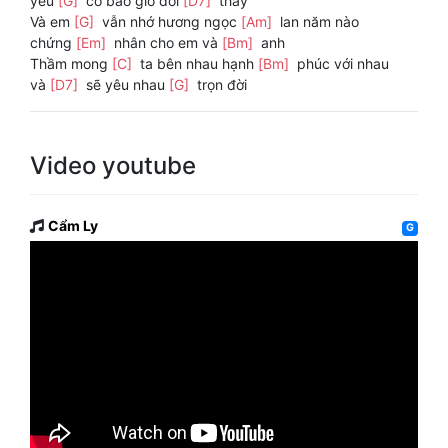
yêu
[G]
có bao giờ đổi
[D7]
thay
Và em
[G]
vẫn nhớ hương ngọc
[Am]
lan năm nào
chứng
[Em]
nhân cho em và
[Bm]
anh
Thầm mong
[C]
ta bên nhau hạnh
[Bm]
phúc với nhau
và
[D7]
sẽ yêu nhau
[G]
trọn đời
Video youtube
Cẩm Ly
G