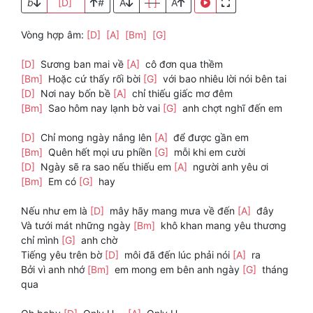
b
[D]
#
A
[ ]
A
Vòng hợp âm:
[D]
[A]
[Bm]
[G]
[D]
Sương ban mai về
[A]
cô đơn qua thềm
[Bm]
Hoặc cứ thấy rối bời
[G]
với bao nhiêu lời nói bên tai
[D]
Nơi nay bốn bề
[A]
chỉ thiếu giấc mơ đêm
[Bm]
Sao hôm nay lạnh bờ vai
[G]
anh chợt nghĩ đến em
[D]
Chỉ mong ngày nắng lên
[A]
để được gần em
[Bm]
Quên hết mọi ưu phiền
[G]
mỗi khi em cười
[D]
Ngày sẽ ra sao nếu thiếu em
[A]
người anh yêu ơi
[Bm]
Em có
[G]
hay
Nếu như em là
[D]
mây hãy mang mưa về đến
[A]
đây
Và tưới mát những ngày
[Bm]
khô khan mang yêu thương
chỉ mình
[G]
anh chờ
Tiếng yêu trên bờ
[D]
môi đã đến lúc phải nói
[A]
ra
Bởi vì anh nhớ
[Bm]
em mong em bên anh ngày
[G]
tháng
qua