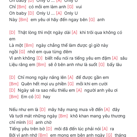
Oh baby
[D]
Only U ...
[A]
Only U
Chỉ
[Bm]
có mỗi em làm anh
[G]
vui
Oh baby
[D]
Only U ...
[A]
Only U
Này
[Bm]
em yêu ơi hãy đến ngay bên
[G]
anh
[D]
Thật lòng thì một ngày dài
[A]
khi trôi qua không có
em
Là một
[Bm]
ngày chẳng thể làm được gì giờ này
ngồi
[G]
nhớ em qua từng đêm
Vì anh không
[D]
biết nếu nói ra tiếng yêu em đậm
[A]
sâu
Liệu rằng em
[Bm]
sẽ ở bên anh như là suốt
[G]
bấy lâu
[D]
Chỉ mong ngày nắng lên
[A]
để được gần em
[Bm]
Quên hết mọi ưu phiền
[G]
mỗi khi em cười
[D]
Ngày sẽ ra sao nếu thiếu em
[A]
người anh yêu ơi
[Bm]
Em có
[G]
hay
Nếu như em là
[D]
mây hãy mang mưa về đến
[A]
đây
Và tưới mát những ngày
[Bm]
khô khan mang yêu thương
chỉ mình
[G]
anh chờ
Tiếng yêu trên bờ
[D]
môi đã đến lúc phải nói
[A]
ra
Bởi vì anh nhớ
[Bm]
em mong em bên anh ngày
[G]
tháng