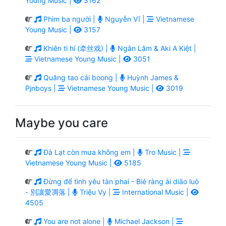
Young Music |
3162
Phim ba người |
Nguyễn Vĩ |
Vietnamese
Young Music |
3157
Khiên ti hí (牵丝戏) |
Ngân Lâm & Aki A Kiệt |
Vietnamese Young Music |
3051
Quăng tao cái boong |
Huỳnh James &
Pjnboys |
Vietnamese Young Music |
3019
Maybe you care
Đà Lạt còn mưa không em |
Tro Music |
Vietnamese Young Music |
5185
Đừng để tình yêu tàn phai - Bié ràng ài diāo luò
- 別讓愛凋落 |
Triệu Vy |
International Music |
4505
You are not alone |
Michael Jackson |