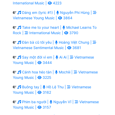
International Music |
4223
Dáng em (lyric #1) |
Nguyễn Phi Hùng |
Vietnamese Young Music |
3864
Take me to your heart |
Michael Learns To
Rock |
International Music |
3790
Đàn bà cũ tôi yêu |
Hoàng Việt Chung |
Vietnamese Sentimental Music |
3681
Say một đời vì em |
Ai Ai |
Vietnamese
Young Music |
3444
Cánh hoa héo tàn |
Mochiii |
Vietnamese
Young Music |
3225
Buông tay |
Hồ Lệ Thu |
Vietnamese
Young Music |
3162
Phim ba người |
Nguyễn Vĩ |
Vietnamese
Young Music |
3157