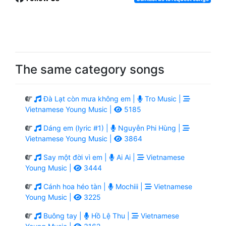
The same category songs
Đà Lạt còn mưa không em |
Tro Music |
Vietnamese Young Music |
5185
Dáng em (lyric #1) |
Nguyễn Phi Hùng |
Vietnamese Young Music |
3864
Say một đời vì em |
Ai Ai |
Vietnamese
Young Music |
3444
Cánh hoa héo tàn |
Mochiii |
Vietnamese
Young Music |
3225
Buông tay |
Hồ Lệ Thu |
Vietnamese