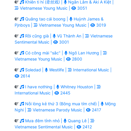
Khiên ti hí (牵丝戏) |
Ngân Lâm & Aki A Kiệt |
Vietnamese Young Music |
3051
Quăng tao cái boong |
Huỳnh James &
Pjnboys |
Vietnamese Young Music |
3019
Rồi cũng già |
Vũ Thành An |
Vietnamese
Sentimental Music |
3001
Có công mài "sắc" |
Ngô Lan Hương |
Vietnamese Young Music |
2800
Soledad |
Westlife |
International Music |
2614
I have nothing |
Whitney Houston |
International Music |
2445
Nỗi lòng kẻ thứ 3 (Bông mua tím chế) |
Mộng
Nghi |
Vietnamese Parody Music |
2417
Mưa đêm tỉnh nhỏ |
Quang Lê |
Vietnamese Sentimental Music |
2412