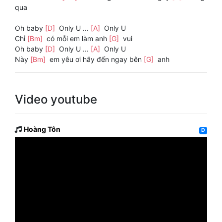
qua
Oh baby
[D]
Only U ...
[A]
Only U
Chỉ
[Bm]
có mỗi em làm anh
[G]
vui
Oh baby
[D]
Only U ...
[A]
Only U
Này
[Bm]
em yêu ơi hãy đến ngay bên
[G]
anh
Video youtube
Hoàng Tôn
D