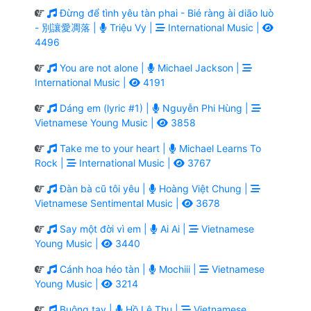
Đừng để tình yêu tàn phai - Bié ràng ài diāo luò
- 別讓愛凋落 |
Triệu Vy |
International Music |
4496
You are not alone |
Michael Jackson |
International Music |
4191
Dáng em (lyric #1) |
Nguyễn Phi Hùng |
Vietnamese Young Music |
3858
Take me to your heart |
Michael Learns To
Rock |
International Music |
3767
Đàn bà cũ tôi yêu |
Hoàng Việt Chung |
Vietnamese Sentimental Music |
3678
Say một đời vì em |
Ai Ai |
Vietnamese
Young Music |
3440
Cánh hoa héo tàn |
Mochiii |
Vietnamese
Young Music |
3214
Buông tay |
Hồ Lệ Thu |
Vietnamese