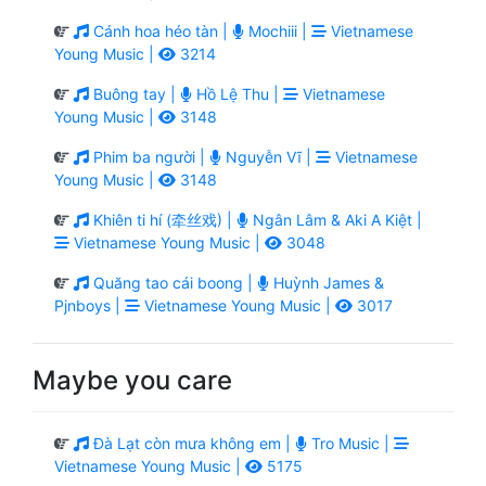
Cánh hoa héo tàn |
Mochiii |
Vietnamese
Young Music |
3214
Buông tay |
Hồ Lệ Thu |
Vietnamese
Young Music |
3148
Phim ba người |
Nguyễn Vĩ |
Vietnamese
Young Music |
3148
Khiên ti hí (牵丝戏) |
Ngân Lâm & Aki A Kiệt |
Vietnamese Young Music |
3048
Quăng tao cái boong |
Huỳnh James &
Pjnboys |
Vietnamese Young Music |
3017
Maybe you care
Đà Lạt còn mưa không em |
Tro Music |
Vietnamese Young Music |
5175