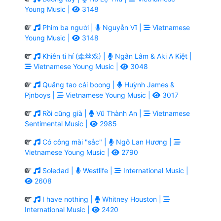
Young Music |
3148
Phim ba người |
Nguyễn Vĩ |
Vietnamese
Young Music |
3148
Khiên ti hí (牵丝戏) |
Ngân Lâm & Aki A Kiệt |
Vietnamese Young Music |
3048
Quăng tao cái boong |
Huỳnh James &
Pjnboys |
Vietnamese Young Music |
3017
Rồi cũng già |
Vũ Thành An |
Vietnamese
Sentimental Music |
2985
Có công mài "sắc" |
Ngô Lan Hương |
Vietnamese Young Music |
2790
Soledad |
Westlife |
International Music |
2608
I have nothing |
Whitney Houston |
International Music |
2420