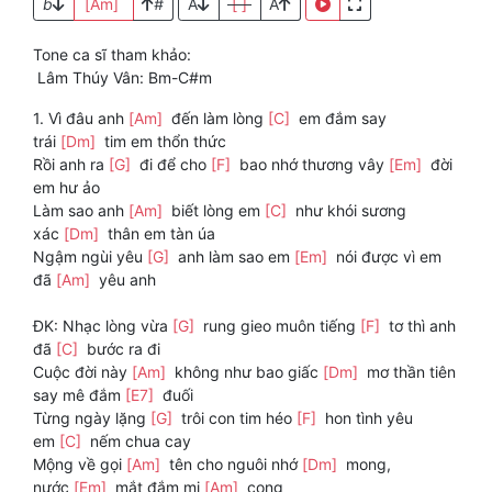
b
[Am]
#
A
[ ]
A
Tone ca sĩ tham khảo:
Lâm Thúy Vân: Bm-C#m
1. Vì đâu anh
[Am]
đến làm lòng
[C]
em đắm say
trái
[Dm]
tim em thổn thức
Rồi anh ra
[G]
đi để cho
[F]
bao nhớ thương vây
[Em]
đời
em hư ảo
Làm sao anh
[Am]
biết lòng em
[C]
như khói sương
xác
[Dm]
thân em tàn úa
Ngậm ngùi yêu
[G]
anh làm sao em
[Em]
nói được vì em
đã
[Am]
yêu anh
ĐK: Nhạc lòng vừa
[G]
rung gieo muôn tiếng
[F]
tơ thì anh
đã
[C]
bước ra đi
Cuộc đời này
[Am]
không như bao giấc
[Dm]
mơ thần tiên
say mê đắm
[E7]
đuối
Từng ngày lặng
[G]
trôi con tim héo
[F]
hon tình yêu
em
[C]
nếm chua cay
Mộng về gọi
[Am]
tên cho nguôi nhớ
[Dm]
mong,
nước
[Em]
mắt đắm mi
[Am]
cong