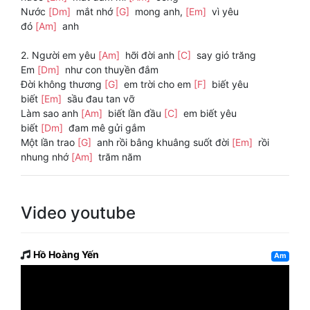
Nước
[Dm]
mắt nhớ
[G]
mong anh,
[Em]
vì yêu
đó
[Am]
anh
2. Người em yêu
[Am]
hỡi đời anh
[C]
say gió trăng
Em
[Dm]
như con thuyền đắm
Đời không thương
[G]
em trời cho em
[F]
biết yêu
biết
[Em]
sầu đau tan vỡ
Làm sao anh
[Am]
biết lần đầu
[C]
em biết yêu
biết
[Dm]
đam mê gửi gắm
Một lần trao
[G]
anh rồi bâng khuâng suốt đời
[Em]
rồi
nhung nhớ
[Am]
trăm năm
Video youtube
Hồ Hoàng Yến
Am