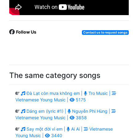
Follow Us
Contact us to request songs
The same category songs
Đà Lạt còn mưa không em |
Tro Music |
Vietnamese Young Music |
5175
Dáng em (lyric #1) |
Nguyễn Phi Hùng |
Vietnamese Young Music |
3858
Say một đời vì em |
Ai Ai |
Vietnamese
Young Music |
3440