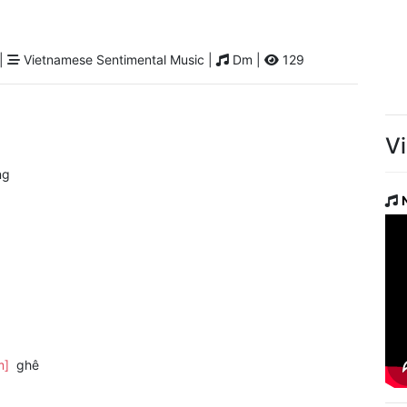
 |
Vietnamese Sentimental Music |
Dm |
129
V
ng
m]
ghê