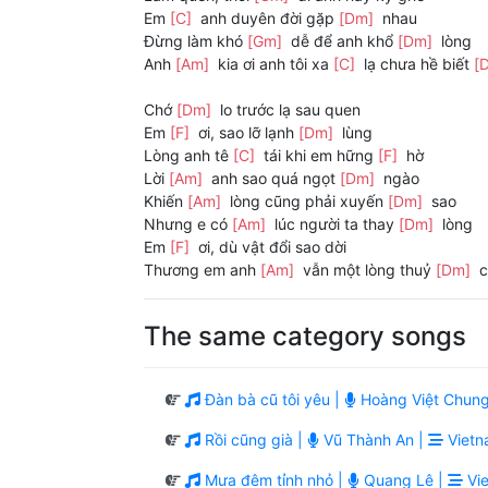
Em
[C]
anh duyên đời gặp
[Dm]
nhau
Đừng làm khó
[Gm]
dễ để anh khổ
[Dm]
lòng
Anh
[Am]
kia ơi anh tôi xa
[C]
lạ chưa hề biết
[
Chớ
[Dm]
lo trước lạ sau quen
Em
[F]
ơi, sao lỡ lạnh
[Dm]
lùng
Lòng anh tê
[C]
tái khi em hững
[F]
hờ
Lời
[Am]
anh sao quá ngọt
[Dm]
ngào
Khiến
[Am]
lòng cũng phải xuyến
[Dm]
sao
Nhưng e có
[Am]
lúc người ta thay
[Dm]
lòng
Em
[F]
ơi, dù vật đổi sao dời
Thương em anh
[Am]
vẫn một lòng thuỷ
[Dm]
c
The same category songs
Đàn bà cũ tôi yêu |
Hoàng Việt Chung
Rồi cũng già |
Vũ Thành An |
Vietn
Mưa đêm tỉnh nhỏ |
Quang Lê |
Vie