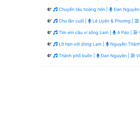
Chuyến tàu hoàng hôn |
Đan Nguyên
Cho lần cuối |
Lê Uyên & Phương |
Tìm em câu ví sông Lam |
A Páo |
V
Lỡ hẹn với dòng Lam |
Nguyễn Thành
Thành phố buồn |
Đan Nguyên |
Vi