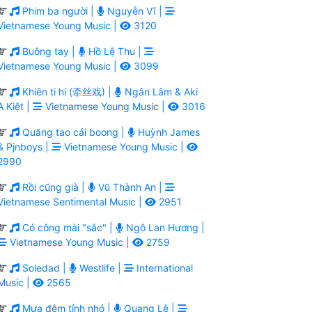
Phim ba người |
Nguyễn Vĩ |
Vietnamese Young Music |
3120
Buông tay |
Hồ Lệ Thu |
Vietnamese Young Music |
3099
Khiên ti hí (牵丝戏) |
Ngân Lâm & Aki
A Kiệt |
Vietnamese Young Music |
3016
Quăng tao cái boong |
Huỳnh James
& Pjnboys |
Vietnamese Young Music |
2990
Rồi cũng già |
Vũ Thành An |
Vietnamese Sentimental Music |
2951
Có công mài "sắc" |
Ngô Lan Hương |
Vietnamese Young Music |
2759
Soledad |
Westlife |
International
Music |
2565
Mưa đêm tỉnh nhỏ |
Quang Lê |