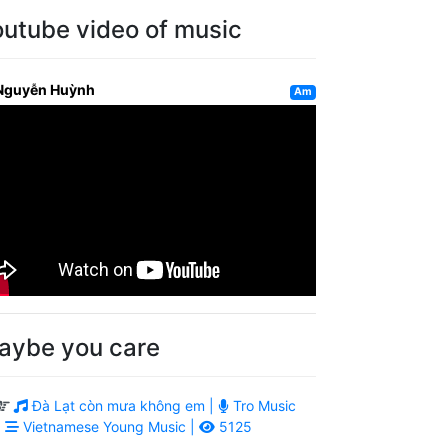
outube video of music
Nguyễn Huỳnh
Am
aybe you care
Đà Lạt còn mưa không em |
Tro Music
|
Vietnamese Young Music |
5125