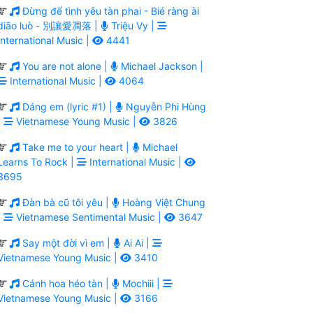
Đừng để tình yêu tàn phai - Bié ràng ài
diāo luò - 別讓愛凋落 |
Triệu Vy |
International Music |
4441
You are not alone |
Michael Jackson |
International Music |
4064
Dáng em (lyric #1) |
Nguyễn Phi Hùng
|
Vietnamese Young Music |
3826
Take me to your heart |
Michael
Learns To Rock |
International Music |
3695
Đàn bà cũ tôi yêu |
Hoàng Việt Chung
|
Vietnamese Sentimental Music |
3647
Say một đời vì em |
Ai Ai |
Vietnamese Young Music |
3410
Cánh hoa héo tàn |
Mochiii |
Vietnamese Young Music |
3166