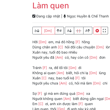
Làm quen
Đang cập nhật |
Ngọc Huyền & Chế Thanh
b
[Dm]
#
A
[ ]
A
Hỡi
[Dm]
em, má đỏ hồng
[F]
hồng
Dừng chân anh
[C]
hỏi đôi câu chuyện
[Dm]
lò
Xuân nay, tuổi độ bao nhiêu
Người yêu đã
[Am]
có, hay còn cô
[Dm]
đơn
Tránh
[F]
ra, để lối tôi
[Gm]
đi
Không ai quen
[Am]
biết, hỏi chi lạ
[Dm]
lùng
Xuân
[C]
nay, bao tuổi kệ
[F]
tôi
Người yêu chưa
[Am]
có, hỏi mà làm
[Dm]
chi
Sợ
[F]
gì mà em đứng quá
[Dm]
xa
Người không quen
[Am]
biết đứng gần ngại
[D
Em
[C]
ơi, anh xin được làm
[F]
quen
Làm quen, thôi
[Gm]
đi anh này kỳ ghê