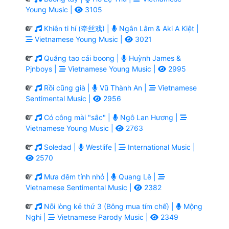
Young Music |
3105
Khiên ti hí (牵丝戏) |
Ngân Lâm & Aki A Kiệt |
Vietnamese Young Music |
3021
Quăng tao cái boong |
Huỳnh James &
Pjnboys |
Vietnamese Young Music |
2995
Rồi cũng già |
Vũ Thành An |
Vietnamese
Sentimental Music |
2956
Có công mài "sắc" |
Ngô Lan Hương |
Vietnamese Young Music |
2763
Soledad |
Westlife |
International Music |
2570
Mưa đêm tỉnh nhỏ |
Quang Lê |
Vietnamese Sentimental Music |
2382
Nỗi lòng kẻ thứ 3 (Bông mua tím chế) |
Mộng
Nghi |
Vietnamese Parody Music |
2349