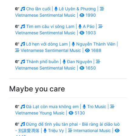
Cho lần cuối |
Lê Uyên & Phương |
Vietnamese Sentimental Music |
1990
Tìm em câu ví sông Lam |
A Páo |
Vietnamese Sentimental Music |
1903
Lỡ hẹn với dòng Lam |
Nguyễn Thành Viên |
Vietnamese Sentimental Music |
1688
Thành phố buồn |
Đan Nguyên |
Vietnamese Sentimental Music |
1650
Maybe you care
Đà Lạt còn mưa không em |
Tro Music |
Vietnamese Young Music |
5130
Đừng để tình yêu tàn phai - Bié ràng ài diāo luò
- 別讓愛凋落 |
Triệu Vy |
International Music |