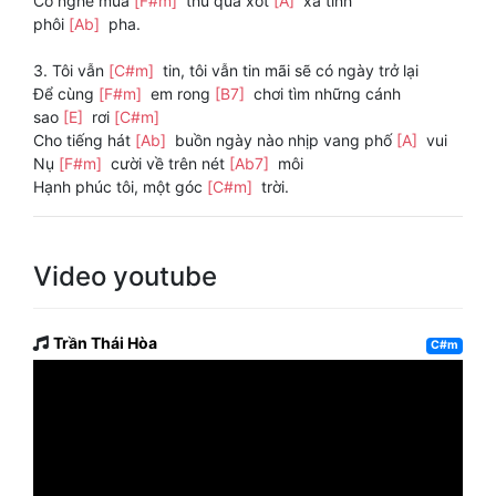
Có nghe mùa
[F#m]
thu qua xót
[A]
xa tình
phôi
[Ab]
pha.
3. Tôi vẫn
[C#m]
tin, tôi vẫn tin mãi sẽ có ngày trở lại
Để cùng
[F#m]
em rong
[B7]
chơi tìm những cánh
sao
[E]
rơi
[C#m]
Cho tiếng hát
[Ab]
buồn ngày nào nhịp vang phố
[A]
vui
Nụ
[F#m]
cười về trên nét
[Ab7]
môi
Hạnh phúc tôi, một góc
[C#m]
trời.
Video youtube
Trần Thái Hòa
C#m