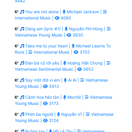
4442
You are not alone |
Michael Jackson |
International Music |
4085
Dáng em (lyric #1) |
Nguyễn Phi Hùng |
Vietnamese Young Music |
3830
Take me to your heart |
Michael Learns To
Rock |
International Music |
3702
Đàn bà cũ tôi yêu |
Hoàng Việt Chung |
Vietnamese Sentimental Music |
3652
Say một đời vì em |
Ai Ai |
Vietnamese
Young Music |
3413
Cánh hoa héo tàn |
Mochiii |
Vietnamese
Young Music |
3173
Phim ba người |
Nguyễn Vĩ |
Vietnamese
Young Music |
3124
Buông tay |
Hồ Lệ Thu |
Vietnamese