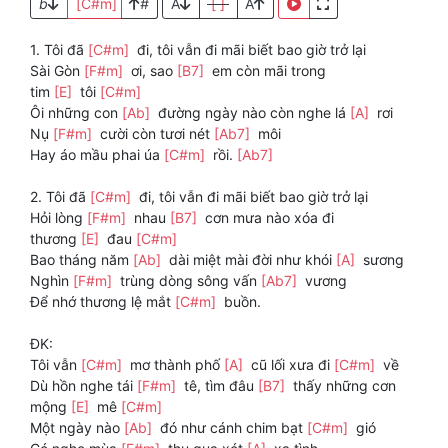
b
[C#m]
#
A
[ ]
A
1. Tôi đã
[C#m]
đi, tôi vẫn đi mãi biết bao giờ trở lại
Sài Gòn
[F#m]
ơi, sao
[B7]
em còn mãi trong
tim
[E]
tôi
[C#m]
Ôi những con
[Ab]
đường ngày nào còn nghe lá
[A]
rơi
Nụ
[F#m]
cười còn tươi nét
[Ab7]
môi
Hay áo mầu phai úa
[C#m]
rồi.
[Ab7]
2. Tôi đã
[C#m]
đi, tôi vẫn đi mãi biết bao giờ trở lại
Hỏi lòng
[F#m]
nhau
[B7]
cơn mưa nào xóa đi
thương
[E]
đau
[C#m]
Bao tháng năm
[Ab]
dài miệt mài đời như khói
[A]
sương
Nghìn
[F#m]
trùng dòng sông vấn
[Ab7]
vương
Để nhớ thương lệ mắt
[C#m]
buồn.
ĐK:
Tôi vẫn
[C#m]
mơ thành phố
[A]
cũ lối xưa đi
[C#m]
về
Dù hồn nghe tái
[F#m]
tê, tìm đâu
[B7]
thấy những cơn
mộng
[E]
mê
[C#m]
Một ngày nào
[Ab]
đó như cánh chim bạt
[C#m]
gió