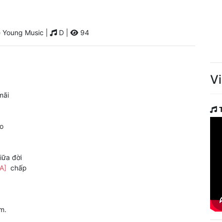
 Young Music |
D |
94
V
ãi
o
iữa đời
[A]
chấp
m.