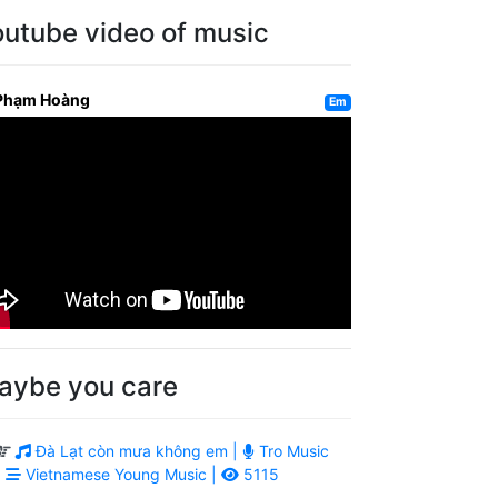
outube video of music
Phạm Hoàng
Em
aybe you care
Đà Lạt còn mưa không em |
Tro Music
|
Vietnamese Young Music |
5115