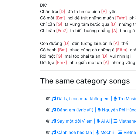
ĐK:
Chân trời
[D]
đó ta tin có bình
[A]
yên
Có một
[Bm]
nơi để trút những muộn
[F#m]
phi
Chỉ cần
[G]
ta vững tâm bước qua
[D]
những t
Chỉ cần
[Em7]
ta biết buông chẳng
[A]
bao giờ 
Con đường
[D]
đến tương lai luôn là
[A]
thế
Có hạnh
[Bm]
phúc cũng có những ê
[F#m]
ch
Rồi một
[G]
mai tóc phai ta an
[D]
vui nhìn lại
Đời tựa
[Em7]
như giấc mơ tựa
[A]
những vầng
The same category songs
Đà Lạt còn mưa không em |
Tro Musi
Dáng em (lyric #1) |
Nguyễn Phi Hùn
Say một đời vì em |
Ai Ai |
Vietname
Cánh hoa héo tàn |
Mochiii |
Vietna