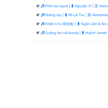
Phim ba người |
Nguyễn Vĩ |
Vietn
Buông tay |
Hồ Lệ Thu |
Vietnames
Khiên ti hí (牵丝戏) |
Ngân Lâm & Aki A
Quăng tao cái boong |
Huỳnh James 