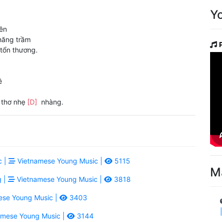
Y
ền
hăng trầm
tổn thương.
ề
 thơ nhẹ
[D]
nhàng.
c |
Vietnamese Young Music |
5115
M
g |
Vietnamese Young Music |
3818
se Young Music |
3403
mese Young Music |
3144