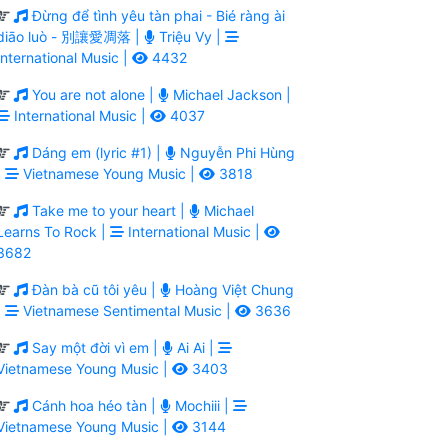
Đừng để tình yêu tàn phai - Bié ràng ài
diāo luò - 別讓愛凋落 |
Triệu Vy |
International Music |
4432
You are not alone |
Michael Jackson |
International Music |
4037
Dáng em (lyric #1) |
Nguyễn Phi Hùng
|
Vietnamese Young Music |
3818
Take me to your heart |
Michael
Learns To Rock |
International Music |
3682
Đàn bà cũ tôi yêu |
Hoàng Việt Chung
|
Vietnamese Sentimental Music |
3636
Say một đời vì em |
Ai Ai |
Vietnamese Young Music |
3403
Cánh hoa héo tàn |
Mochiii |
Vietnamese Young Music |
3144