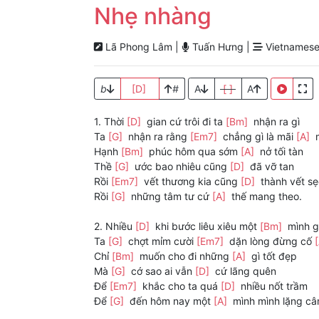
Nhẹ nhàng
Lã Phong Lâm |
Tuấn Hưng |
Vietnamese
b
[D]
#
A
[ ]
A
1. Thời
[D]
gian cứ trôi đi ta
[Bm]
nhận ra gì
Ta
[G]
nhận ra rằng
[Em7]
chẳng gì là mãi
[A]
m
Hạnh
[Bm]
phúc hôm qua sớm
[A]
nở tối tàn
Thề
[G]
ước bao nhiêu cũng
[D]
đã vỡ tan
Rồi
[Em7]
vết thương kia cũng
[D]
thành vết sẹ
Rồi
[G]
những tâm tư cứ
[A]
thế mang theo.
2. Nhiều
[D]
khi bước liêu xiêu một
[Bm]
mình g
Ta
[G]
chợt mỉm cười
[Em7]
dặn lòng đừng cố
Chỉ
[Bm]
muốn cho đi những
[A]
gì tốt đẹp
Mà
[G]
cớ sao ai vẫn
[D]
cứ lãng quên
Để
[Em7]
khắc cho ta quá
[D]
nhiều nốt trầm
Để
[G]
đến hôm nay một
[A]
mình mình lặng câ