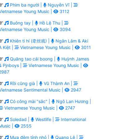
Phim ba người |
Nguyễn Vĩ |
Vietnamese Young Music |
3112
Buông tay |
Hồ Lệ Thu |
Vietnamese Young Music |
3094
Khiên ti hí (牵丝戏) |
Ngân Lâm & Aki
A Kiệt |
Vietnamese Young Music |
3011
Quăng tao cái boong |
Huỳnh James
& Pjnboys |
Vietnamese Young Music |
2987
Rồi cũng già |
Vũ Thành An |
Vietnamese Sentimental Music |
2947
Có công mài "sắc" |
Ngô Lan Hương |
Vietnamese Young Music |
2747
Soledad |
Westlife |
International
Music |
2555
Mưa đêm tỉnh nhỏ |
Quang Lê |