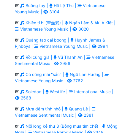
Buông tay |
Hồ Lệ Thu |
Vietnamese
Young Music |
3104
Khiên ti hí (牵丝戏) |
Ngân Lâm & Aki A Kiệt |
Vietnamese Young Music |
3020
Quăng tao cái boong |
Huỳnh James &
Pjnboys |
Vietnamese Young Music |
2994
Rồi cũng già |
Vũ Thành An |
Vietnamese
Sentimental Music |
2956
Có công mài "sắc" |
Ngô Lan Hương |
Vietnamese Young Music |
2762
Soledad |
Westlife |
International Music |
2568
Mưa đêm tỉnh nhỏ |
Quang Lê |
Vietnamese Sentimental Music |
2381
Nỗi lòng kẻ thứ 3 (Bông mua tím chế) |
Mộng
Nghi |
Vietnamese Parody Music |
2348