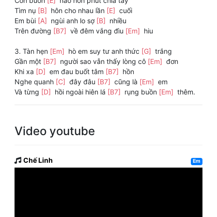
Còn buồn
[E]
nào hơn phút chia tay
Tìm nụ
[B]
hôn cho nhau lần
[E]
cuối
Em bùi
[A]
ngùi anh lo sợ
[B]
nhiều
Trên đường
[B7]
về đêm vắng đìu
[Em]
hiu
3. Tàn hẹn
[Em]
hò em suy tư anh thức
[G]
trắng
Gần một
[B7]
người sao vẫn thấy lòng cô
[Em]
đơn
Khi xa
[D]
em đau buốt tâm
[B7]
hồn
Nghe quanh
[C]
đây đâu
[B7]
cũng là
[Em]
em
Và từng
[D]
hồi ngoài hiên lá
[B7]
rụng buồn
[Em]
thêm.
Video youtube
Chế Linh
Em