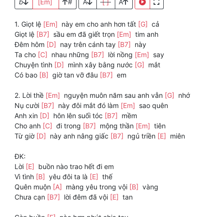
b
[Em]
#
A
[ ]
A
1. Giọt lệ
[Em]
này em cho anh hơn tất
[G]
cả
Giọt lệ
[B7]
sầu em đã giết trọn
[Em]
tim anh
Đêm hôm
[D]
nay trên cánh tay
[B7]
này
Ta cho
[C]
nhau những
[B7]
lời nồng
[Em]
say
Chuyện tình
[D]
mình xây bằng nước
[G]
mắt
Có bao
[B]
giờ tan vỡ đâu
[B7]
em
2. Lời thề
[Em]
nguyện muôn năm sau anh vẫn
[G]
nhớ
Nụ cười
[B7]
này đôi mắt đó làm
[Em]
sao quên
Anh xin
[D]
hôn lên suối tóc
[B7]
mềm
Cho anh
[C]
đi trong
[B7]
mộng thần
[Em]
tiên
Từ giờ
[D]
này anh nâng giấc
[B7]
ngủ triền
[E]
miên
ĐK:
Lời
[E]
buồn nào trao hết đi em
Vì tình
[B]
yêu đôi ta là
[E]
thế
Quên muộn
[A]
màng yêu trong vội
[B]
vàng
Chưa cạn
[B7]
lời đêm đã vội
[E]
tan