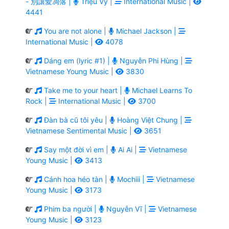
- 別讓愛凋落 |
Triệu Vy |
International Music |
4441
You are not alone |
Michael Jackson |
International Music |
4078
Dáng em (lyric #1) |
Nguyễn Phi Hùng |
Vietnamese Young Music |
3830
Take me to your heart |
Michael Learns To
Rock |
International Music |
3700
Đàn bà cũ tôi yêu |
Hoàng Việt Chung |
Vietnamese Sentimental Music |
3651
Say một đời vì em |
Ai Ai |
Vietnamese
Young Music |
3413
Cánh hoa héo tàn |
Mochiii |
Vietnamese
Young Music |
3173
Phim ba người |
Nguyễn Vĩ |
Vietnamese
Young Music |
3123