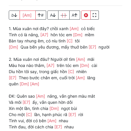
b
[Am]
#
A
[ ]
A
1. Mùa xuân nơi đây? chồi xanh
[Am]
cỏ biếc
Tình có là nắng,
[A7]
hôn tóc em
[Dm]
mềm
Bàn tay nhung êm, có níu tình
[C]
tôi
[Dm]
Qua bến yêu đương, mấy thuở bên
[E7]
người
2. Mùa xuân nơi đâu? Người ơi! tìm
[Am]
mãi
Màu hoa nào thắm,
[A7]
trên tóc em
[Dm]
cài
Dìu hồn tôi say, trong giấc hồn
[C]
nhiên
[E7]
Theo bước chân em, cuối trời
[Am]
lãng
quên
[Dm]
[Am]
ĐK: Quên sao
[Am]
nắng, vẫn ghen màu mắt
Và môi
[E7]
ấy, vẫn quen hờn dỗi
Xin một lần, tình chia
[Dm]
ngọt bùi
Cho một
[C]
lần, hạnh phúc rã
[E7]
rời
Tình vui, đời có bên
[Am]
nhau
Tình đau, đời cách chia
[E7]
nhau