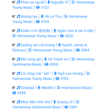
Phim ba người |
Nguyễn Vĩ |
Vietnamese
Young Music |
3123
Buông tay |
Hồ Lệ Thu |
Vietnamese
Young Music |
3104
Khiên ti hí (牵丝戏) |
Ngân Lâm & Aki A Kiệt |
Vietnamese Young Music |
3020
Quăng tao cái boong |
Huỳnh James &
Pjnboys |
Vietnamese Young Music |
2994
Rồi cũng già |
Vũ Thành An |
Vietnamese
Sentimental Music |
2956
Có công mài "sắc" |
Ngô Lan Hương |
Vietnamese Young Music |
2762
Soledad |
Westlife |
International Music |
2568
Mưa đêm tỉnh nhỏ |
Quang Lê |
Vietnamese Sentimental Music |
2381