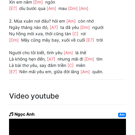
Xin em năm
[Dm]
ngón
[E7]
dìu bước qua
[Am]
mau
[Dm]
[Am]
2. Mùa xuân nơi đâu? hỏi em
[Am]
còn nhớ
Ngày tháng nào đó,
[A7]
ta đã yêu
[Dm]
người
Nụ hồng môi xưa, thôi cũng tàn
[C]
rơi
[Dm]
Mây cũng mây bay, xuôi về cuối
[E7]
trời
Người cho tôi biết, tình yêu
[Am]
là thế
Là không hẹn đến,
[A7]
nhưng mãi đi
[Dm]
tìm
Là bài thơ yêu, say đắm triền
[C]
miên
[E7]
Nên mãi yêu em, giữa đời lãng
[Am]
quên.
Video youtube
Ngọc Anh
Am