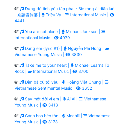
Đừng để tình yêu tàn phai - Bié ràng ài diāo luò
- 別讓愛凋落 |
Triệu Vy |
International Music |
4441
You are not alone |
Michael Jackson |
International Music |
4079
Dáng em (lyric #1) |
Nguyễn Phi Hùng |
Vietnamese Young Music |
3830
Take me to your heart |
Michael Learns To
Rock |
International Music |
3700
Đàn bà cũ tôi yêu |
Hoàng Việt Chung |
Vietnamese Sentimental Music |
3652
Say một đời vì em |
Ai Ai |
Vietnamese
Young Music |
3413
Cánh hoa héo tàn |
Mochiii |
Vietnamese
Young Music |
3173