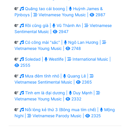
Quăng tao cái boong |
Huỳnh James &
Pjnboys |
Vietnamese Young Music |
2987
Rồi cũng già |
Vũ Thành An |
Vietnamese
Sentimental Music |
2947
Có công mài "sắc" |
Ngô Lan Hương |
Vietnamese Young Music |
2748
Soledad |
Westlife |
International Music |
2555
Mưa đêm tỉnh nhỏ |
Quang Lê |
Vietnamese Sentimental Music |
2365
Tình em là đại dương |
Duy Mạnh |
Vietnamese Young Music |
2332
Nỗi lòng kẻ thứ 3 (Bông mua tím chế) |
Mộng
Nghi |
Vietnamese Parody Music |
2325