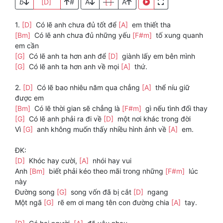
b
[D]
#
A
[ ]
A
1.
[D]
Có lẽ anh chưa đủ tốt để
[A]
em thiết tha
[Bm]
Có lẽ anh chưa đủ những yếu
[F#m]
tố xung quanh
em cần
[G]
Có lẽ anh ta hơn anh để
[D]
giành lấy em bên mình
[G]
Có lẽ anh ta hơn anh về mọi
[A]
thứ.
2.
[D]
Có lẽ bao nhiêu năm qua chẳng
[A]
thể níu giữ
được em
[Bm]
Có lẽ thời gian sẽ chẳng là
[F#m]
gì nếu tình đổi thay
[G]
Có lẽ anh phải ra đi về
[D]
một nơi khác trong đời
Vì
[G]
anh không muốn thấy nhiều hình ảnh về
[A]
em.
ĐK:
[D]
Khóc hay cười,
[A]
nhói hay vui
Anh
[Bm]
biết phải kéo theo mãi trong những
[F#m]
lúc
này
Đường song
[G]
song vốn đã bị cắt
[D]
ngang
Một ngã
[G]
rẽ em ơi mang tên con đường chia
[A]
tay.