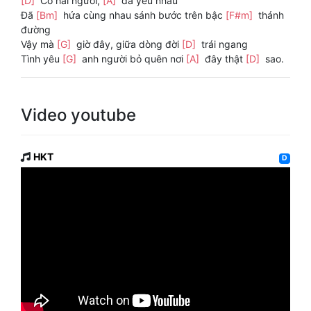
[D]
Có hai người,
[A]
đã yêu nhau
Đã
[Bm]
hứa cùng nhau sánh bước trên bậc
[F#m]
thánh
đường
Vậy mà
[G]
giờ đây, giữa dòng đời
[D]
trái ngang
Tình yêu
[G]
anh người bỏ quên nơi
[A]
đây thật
[D]
sao.
Video youtube
HKT
D