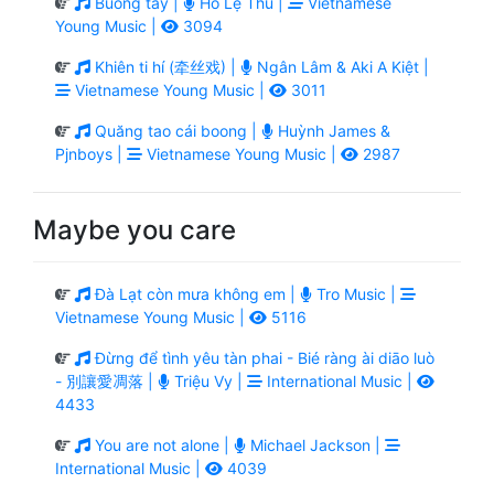
Buông tay |
Hồ Lệ Thu |
Vietnamese
Young Music |
3094
Khiên ti hí (牵丝戏) |
Ngân Lâm & Aki A Kiệt |
Vietnamese Young Music |
3011
Quăng tao cái boong |
Huỳnh James &
Pjnboys |
Vietnamese Young Music |
2987
Maybe you care
Đà Lạt còn mưa không em |
Tro Music |
Vietnamese Young Music |
5116
Đừng để tình yêu tàn phai - Bié ràng ài diāo luò
- 別讓愛凋落 |
Triệu Vy |
International Music |
4433
You are not alone |
Michael Jackson |
International Music |
4039