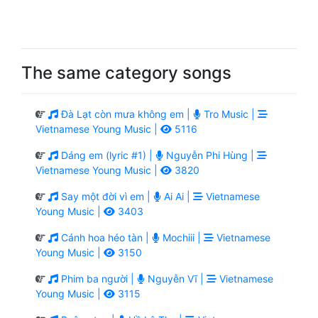
The same category songs
Đà Lạt còn mưa không em |
Tro Music |
Vietnamese Young Music |
5116
Dáng em (lyric #1) |
Nguyễn Phi Hùng |
Vietnamese Young Music |
3820
Say một đời vì em |
Ai Ai |
Vietnamese
Young Music |
3403
Cánh hoa héo tàn |
Mochiii |
Vietnamese
Young Music |
3150
Phim ba người |
Nguyễn Vĩ |
Vietnamese
Young Music |
3115