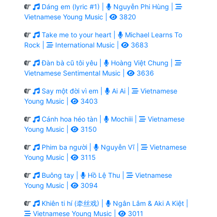
Dáng em (lyric #1) |
Nguyễn Phi Hùng |
Vietnamese Young Music |
3820
Take me to your heart |
Michael Learns To
Rock |
International Music |
3683
Đàn bà cũ tôi yêu |
Hoàng Việt Chung |
Vietnamese Sentimental Music |
3636
Say một đời vì em |
Ai Ai |
Vietnamese
Young Music |
3403
Cánh hoa héo tàn |
Mochiii |
Vietnamese
Young Music |
3150
Phim ba người |
Nguyễn Vĩ |
Vietnamese
Young Music |
3115
Buông tay |
Hồ Lệ Thu |
Vietnamese
Young Music |
3094
Khiên ti hí (牵丝戏) |
Ngân Lâm & Aki A Kiệt |
Vietnamese Young Music |
3011