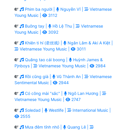
Phim ba người |
Nguyễn Vĩ |
Vietnamese
Young Music |
3112
Buông tay |
Hồ Lệ Thu |
Vietnamese
Young Music |
3092
Khiên ti hí (牵丝戏) |
Ngân Lâm & Aki A Kiệt |
Vietnamese Young Music |
3011
Quăng tao cái boong |
Huỳnh James &
Pjnboys |
Vietnamese Young Music |
2984
Rồi cũng già |
Vũ Thành An |
Vietnamese
Sentimental Music |
2944
Có công mài "sắc" |
Ngô Lan Hương |
Vietnamese Young Music |
2747
Soledad |
Westlife |
International Music |
2555
Mưa đêm tỉnh nhỏ |
Quang Lê |