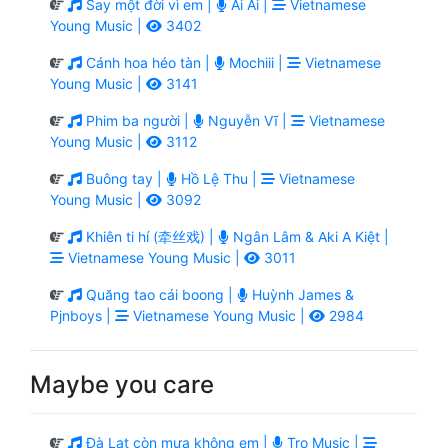
Say một đời vì em |
Ai Ai |
Vietnamese
Young Music |
3402
Cánh hoa héo tàn |
Mochiii |
Vietnamese
Young Music |
3141
Phim ba người |
Nguyễn Vĩ |
Vietnamese
Young Music |
3112
Buông tay |
Hồ Lệ Thu |
Vietnamese
Young Music |
3092
Khiên ti hí (牵丝戏) |
Ngân Lâm & Aki A Kiệt |
Vietnamese Young Music |
3011
Quăng tao cái boong |
Huỳnh James &
Pjnboys |
Vietnamese Young Music |
2984
Maybe you care
Đà Lạt còn mưa không em |
Tro Music |