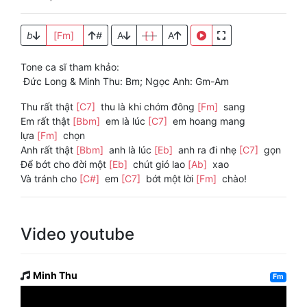
b
[Fm]
#
A
[ ]
A
Tone ca sĩ tham khảo:
Đức Long & Minh Thu: Bm; Ngọc Anh: Gm-Am
Thu rất thật
[C7]
thu là khi chớm đông
[Fm]
sang
Em rất thật
[Bbm]
em là lúc
[C7]
em hoang mang
lựa
[Fm]
chọn
Anh rất thật
[Bbm]
anh là lúc
[Eb]
anh ra đi nhẹ
[C7]
gọn
Để bớt cho đời một
[Eb]
chút gió lao
[Ab]
xao
Và tránh cho
[C#]
em
[C7]
bớt một lời
[Fm]
chào!
Video youtube
Minh Thu
Fm