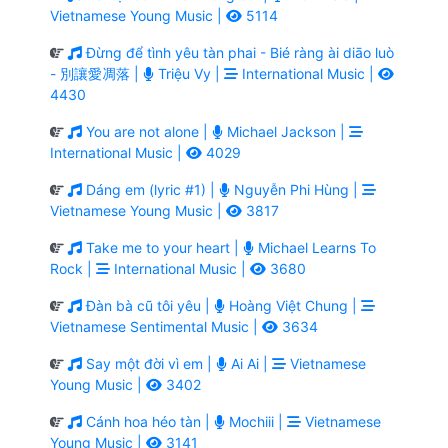
Vietnamese Young Music |
5114
Đừng để tình yêu tàn phai - Bié ràng ài diāo luò
- 別讓愛凋落 |
Triệu Vy |
International Music |
4430
You are not alone |
Michael Jackson |
International Music |
4029
Dáng em (lyric #1) |
Nguyễn Phi Hùng |
Vietnamese Young Music |
3817
Take me to your heart |
Michael Learns To
Rock |
International Music |
3680
Đàn bà cũ tôi yêu |
Hoàng Việt Chung |
Vietnamese Sentimental Music |
3634
Say một đời vì em |
Ai Ai |
Vietnamese
Young Music |
3402
Cánh hoa héo tàn |
Mochiii |
Vietnamese
Young Music |
3141