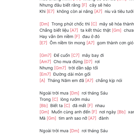
Nhưng đâu biết rằng
[F]
cây sẽ héo
Khi
[E7]
không còn ai nâng
[A7]
niu và tiêu tưới
[Dm]
Trong phút chốc thì
[C]
mây sẽ hóa thàn
Chẳng biết liệu
[A7]
ta kết thúc thật
[Gm]
chưa
Hay vẫn ôm niềm
[F]
đau ở đó
[E7]
Ôm niềm tin mong
[A7]
gom thành cơn gió
[Gm7]
Để cuốn
[C7]
mây bay đi
[Am7]
Cho mưa đừng
[D7]
rơi
Nhưng
[Gm7]
trời dần sập tối
[Em7]
Đường dài mòn gối
[A]
Tháng Năm em đã
[A7]
chẳng kịp nói
Ngoài trời mưa
[Dm]
rơi tháng Sáu
Trong
[C]
lòng rướm máu
[Bb]
Biết ta
[C]
đã mất
[F]
nhau
[Gm]
Muốn cùng anh đến
[F]
nơi ngày
[Bb]
xa
Mà
[Gm]
tim anh sao nỡ
[A7]
đành
Ngoài trời mưa
[Dm]
rơi tháng Sáu