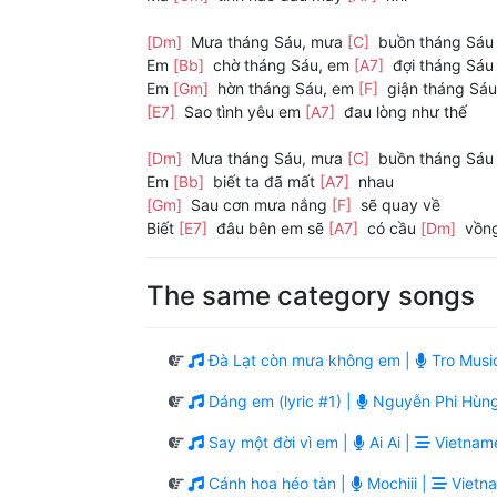
[Dm]
Mưa tháng Sáu, mưa
[C]
buồn tháng Sáu
Em
[Bb]
chờ tháng Sáu, em
[A7]
đợi tháng Sáu
Em
[Gm]
hờn tháng Sáu, em
[F]
giận tháng Sáu
[E7]
Sao tình yêu em
[A7]
đau lòng như thế
[Dm]
Mưa tháng Sáu, mưa
[C]
buồn tháng Sáu
Em
[Bb]
biết ta đã mất
[A7]
nhau
[Gm]
Sau cơn mưa nắng
[F]
sẽ quay về
Biết
[E7]
đâu bên em sẽ
[A7]
có cầu
[Dm]
vồn
The same category songs
Đà Lạt còn mưa không em |
Tro Musi
Dáng em (lyric #1) |
Nguyễn Phi Hùn
Say một đời vì em |
Ai Ai |
Vietname
Cánh hoa héo tàn |
Mochiii |
Vietna