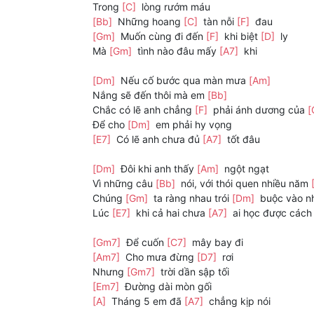
Trong
[C]
lòng rướm máu
[Bb]
Những hoang
[C]
tàn nỗi
[F]
đau
[Gm]
Muốn cùng đi đến
[F]
khi biệt
[D]
ly
Mà
[Gm]
tình nào đâu mấy
[A7]
khi
[Dm]
Nếu cố bước qua màn mưa
[Am]
Nắng sẽ đến thôi mà em
[Bb]
Chắc có lẽ anh chẳng
[F]
phải ánh dương của
[
Để cho
[Dm]
em phải hy vọng
[E7]
Có lẽ anh chưa đủ
[A7]
tốt đâu
[Dm]
Đôi khi anh thấy
[Am]
ngột ngạt
Vì những câu
[Bb]
nói, với thói quen nhiều năm
Chúng
[Gm]
ta ràng nhau trói
[Dm]
buộc vào n
Lúc
[E7]
khi cả hai chưa
[A7]
ai học được cách
[Gm7]
Để cuốn
[C7]
mây bay đi
[Am7]
Cho mưa đừng
[D7]
rơi
Nhưng
[Gm7]
trời dần sập tối
[Em7]
Đường dài mòn gối
[A]
Tháng 5 em đã
[A7]
chẳng kịp nói