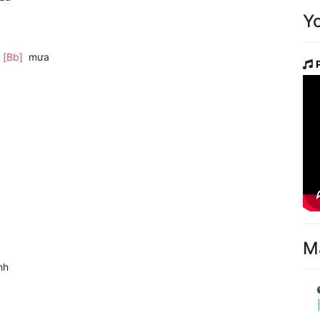
Y
h
[Bb]
mưa
M
nh