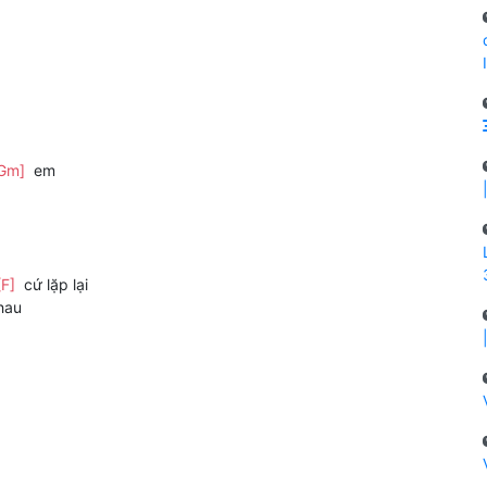
Gm]
em
[F]
cứ lặp lại
hau