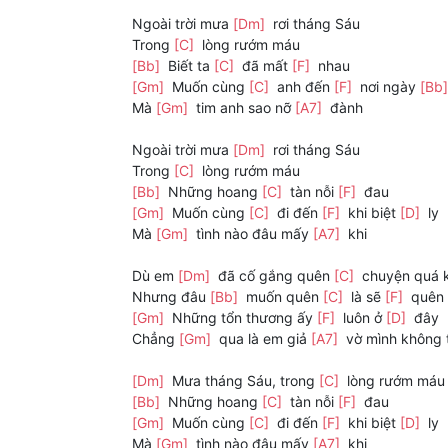
Ngoài trời mưa
[Dm]
rơi tháng Sáu
Trong
[C]
lòng rướm máu
[Bb]
Biết ta
[C]
đã mất
[F]
nhau
[Gm]
Muốn cùng
[C]
anh đến
[F]
nơi ngày
[Bb
Mà
[Gm]
tim anh sao nỡ
[A7]
đành
Ngoài trời mưa
[Dm]
rơi tháng Sáu
Trong
[C]
lòng rướm máu
[Bb]
Những hoang
[C]
tàn nỗi
[F]
đau
[Gm]
Muốn cùng
[C]
đi đến
[F]
khi biệt
[D]
ly
Mà
[Gm]
tình nào đâu mấy
[A7]
khi
Dù em
[Dm]
đã cố gắng quên
[C]
chuyện quá 
Nhưng đâu
[Bb]
muốn quên
[C]
là sẽ
[F]
quên
[Gm]
Những tổn thương ấy
[F]
luôn ở
[D]
đây
Chẳng
[Gm]
qua là em giả
[A7]
vờ mình không 
[Dm]
Mưa tháng Sáu, trong
[C]
lòng rướm máu
[Bb]
Những hoang
[C]
tàn nỗi
[F]
đau
[Gm]
Muốn cùng
[C]
đi đến
[F]
khi biệt
[D]
ly
Mà
[Gm]
tình nào đâu mấy
[A7]
khi