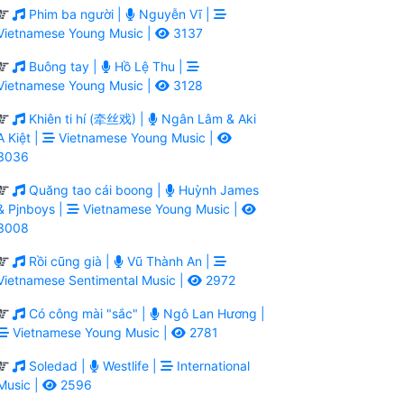
Phim ba người |
Nguyễn Vĩ |
Vietnamese Young Music |
3137
Buông tay |
Hồ Lệ Thu |
Vietnamese Young Music |
3128
Khiên ti hí (牵丝戏) |
Ngân Lâm & Aki
A Kiệt |
Vietnamese Young Music |
3036
Quăng tao cái boong |
Huỳnh James
& Pjnboys |
Vietnamese Young Music |
3008
Rồi cũng già |
Vũ Thành An |
Vietnamese Sentimental Music |
2972
Có công mài "sắc" |
Ngô Lan Hương |
Vietnamese Young Music |
2781
Soledad |
Westlife |
International
Music |
2596