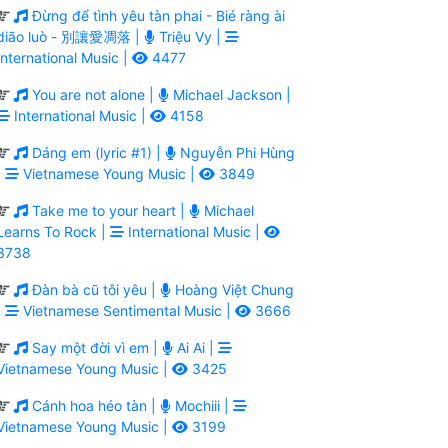
Đừng để tình yêu tàn phai - Bié ràng ài
diāo luò - 別讓愛凋落 |
Triệu Vy |
International Music |
4477
You are not alone |
Michael Jackson |
International Music |
4158
Dáng em (lyric #1) |
Nguyễn Phi Hùng
|
Vietnamese Young Music |
3849
Take me to your heart |
Michael
Learns To Rock |
International Music |
3738
Đàn bà cũ tôi yêu |
Hoàng Việt Chung
|
Vietnamese Sentimental Music |
3666
Say một đời vì em |
Ai Ai |
Vietnamese Young Music |
3425
Cánh hoa héo tàn |
Mochiii |
Vietnamese Young Music |
3199