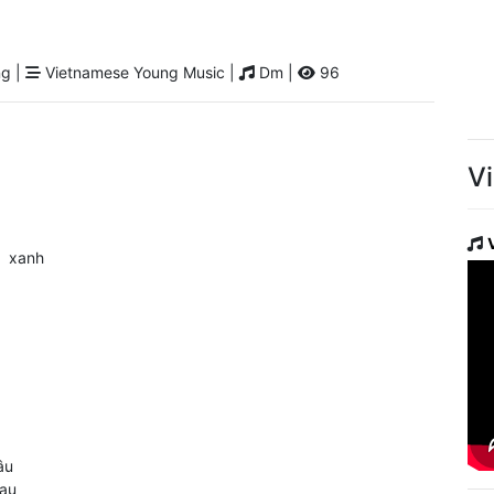
g |
Vietnamese Young Music |
Dm |
96
V
]
xanh
âu
au