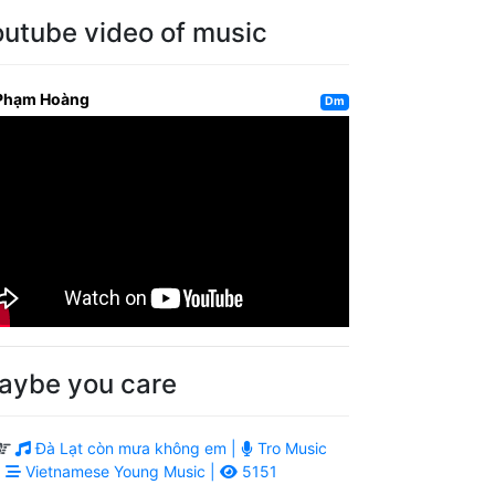
outube video of music
Phạm Hoàng
Dm
aybe you care
Đà Lạt còn mưa không em |
Tro Music
|
Vietnamese Young Music |
5151