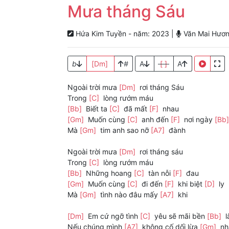
Mưa tháng Sáu
Hứa Kim Tuyền - năm: 2023 |
Văn Mai Hươn
b
[Dm]
#
A
[ ]
A
Ngoài trời mưa
[Dm]
rơi tháng Sáu
Trong
[C]
lòng rướm máu
[Bb]
Biết ta
[C]
đã mất
[F]
nhau
[Gm]
Muốn cùng
[C]
anh đến
[F]
nơi ngày
[Bb
Mà
[Gm]
tim anh sao nỡ
[A7]
đành
Ngoài trời mưa
[Dm]
rơi tháng sáu
Trong
[C]
lòng rướm máu
[Bb]
Những hoang
[C]
tàn nỗi
[F]
đau
[Gm]
Muốn cùng
[C]
đi đến
[F]
khi biệt
[D]
ly
Mà
[Gm]
tình nào đâu mấy
[A7]
khi
[Dm]
Em cứ ngỡ tình
[C]
yêu sẽ mãi bền
[Bb]
l
Nếu chúng mình
[A7]
không cố dối lừa
[Gm]
nh