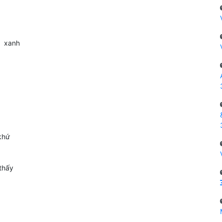
]
xanh
khứ
thấy