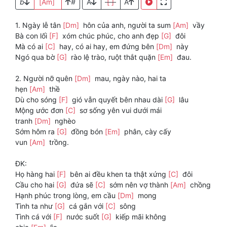
b
[Am]
#
A
[ ]
A
1. Ngày lễ tân
[Dm]
hôn của anh, người ta sum
[Am]
vầy
Bà con lối
[F]
xóm chúc phúc, cho anh đẹp
[G]
đôi
Mà có ai
[C]
hay, có ai hay, em đứng bên
[Dm]
này
Ngó qua bờ
[G]
rào lệ trào, ruột thắt quặn
[Em]
đau.
2. Người nỡ quên
[Dm]
mau, ngày nào, hai ta
hẹn
[Am]
thề
Dù cho sóng
[F]
gió vẫn quyết bên nhau dài
[G]
lâu
Mộng ước đơn
[C]
sơ sống yên vui dưới mái
tranh
[Dm]
nghèo
Sớm hôm ra
[G]
đồng bón
[Em]
phân, cày cấy
vun
[Am]
trồng.
ĐK:
Họ hàng hai
[F]
bên ai đều khen ta thật xứng
[C]
đôi
Cầu cho hai
[G]
đứa sẽ
[C]
sớm nên vợ thành
[Am]
chồng
Hạnh phúc trong lòng, em cầu
[Dm]
mong
Tình ta như
[G]
cá gắn với
[C]
sông
Tình cá với
[F]
nước suốt
[G]
kiếp mãi không