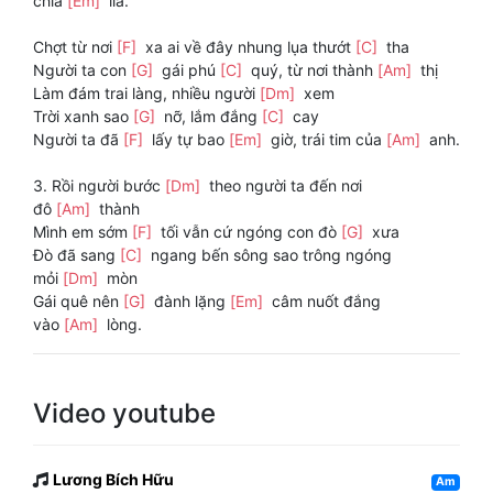
chia
[Em]
lìa.
Chợt từ nơi
[F]
xa ai về đây nhung lụa thướt
[C]
tha
Người ta con
[G]
gái phú
[C]
quý, từ nơi thành
[Am]
thị
Làm đám trai làng, nhiều người
[Dm]
xem
Trời xanh sao
[G]
nỡ, lắm đắng
[C]
cay
Người ta đã
[F]
lấy tự bao
[Em]
giờ, trái tim của
[Am]
anh.
3. Rồi người bước
[Dm]
theo người ta đến nơi
đô
[Am]
thành
Mình em sớm
[F]
tối vẫn cứ ngóng con đò
[G]
xưa
Đò đã sang
[C]
ngang bến sông sao trông ngóng
mỏi
[Dm]
mòn
Gái quê nên
[G]
đành lặng
[Em]
câm nuốt đắng
vào
[Am]
lòng.
Video youtube
Lương Bích Hữu
Am