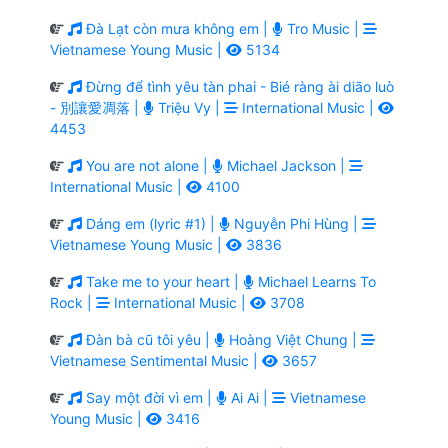
Đà Lạt còn mưa không em |
Tro Music |
Vietnamese Young Music |
5134
Đừng để tình yêu tàn phai - Bié ràng ài diāo luò
- 別讓愛凋落 |
Triệu Vy |
International Music |
4453
You are not alone |
Michael Jackson |
International Music |
4100
Dáng em (lyric #1) |
Nguyễn Phi Hùng |
Vietnamese Young Music |
3836
Take me to your heart |
Michael Learns To
Rock |
International Music |
3708
Đàn bà cũ tôi yêu |
Hoàng Việt Chung |
Vietnamese Sentimental Music |
3657
Say một đời vì em |
Ai Ai |
Vietnamese
Young Music |
3416