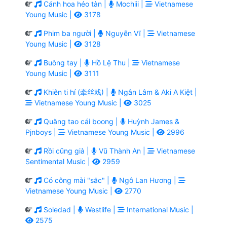
Cánh hoa héo tàn |
Mochiii |
Vietnamese
Young Music |
3178
Phim ba người |
Nguyễn Vĩ |
Vietnamese
Young Music |
3128
Buông tay |
Hồ Lệ Thu |
Vietnamese
Young Music |
3111
Khiên ti hí (牵丝戏) |
Ngân Lâm & Aki A Kiệt |
Vietnamese Young Music |
3025
Quăng tao cái boong |
Huỳnh James &
Pjnboys |
Vietnamese Young Music |
2996
Rồi cũng già |
Vũ Thành An |
Vietnamese
Sentimental Music |
2959
Có công mài "sắc" |
Ngô Lan Hương |
Vietnamese Young Music |
2770
Soledad |
Westlife |
International Music |
2575