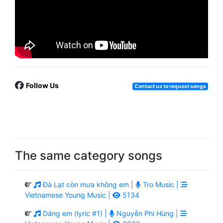
Follow Us
Contact us to request songs
The same category songs
Đà Lạt còn mưa không em |
Tro Music |
Vietnamese Young Music |
5134
Dáng em (lyric #1) |
Nguyễn Phi Hùng |