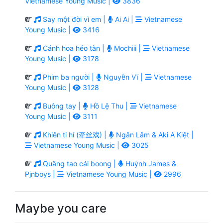
Vietnamese Young Music |
3836
Say một đời vì em |
Ai Ai |
Vietnamese
Young Music |
3416
Cánh hoa héo tàn |
Mochiii |
Vietnamese
Young Music |
3178
Phim ba người |
Nguyễn Vĩ |
Vietnamese
Young Music |
3128
Buông tay |
Hồ Lệ Thu |
Vietnamese
Young Music |
3111
Khiên ti hí (牵丝戏) |
Ngân Lâm & Aki A Kiệt |
Vietnamese Young Music |
3025
Quăng tao cái boong |
Huỳnh James &
Pjnboys |
Vietnamese Young Music |
2996
Maybe you care