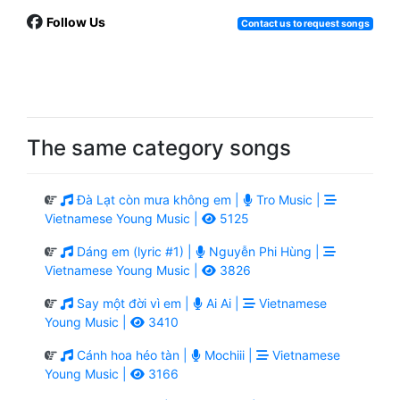
Follow Us
Contact us to request songs
The same category songs
Đà Lạt còn mưa không em |
Tro Music |
Vietnamese Young Music |
5125
Dáng em (lyric #1) |
Nguyễn Phi Hùng |
Vietnamese Young Music |
3826
Say một đời vì em |
Ai Ai |
Vietnamese
Young Music |
3410
Cánh hoa héo tàn |
Mochiii |
Vietnamese
Young Music |
3166