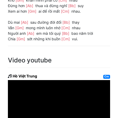
Khó
[Gm]
khăn mình phải có
[Cm]
nhau
Đừng hơn
[Ab]
thua và đừng nghĩ
[Bb]
suy
Xem ai hơn
[Gm]
ai để rồi mất
[Cm]
nhau.
Dù mai
[Ab]
sau đường đời đổi
[Bb]
thay
Vẫn
[Gm]
mong mình luôn nhớ
[Cm]
nhau
Người anh
[Ab]
em mà tôi quý
[Bb]
bao năm trời
Chia
[Gm]
sớt những khi buồn
[Cm]
vui.
Video youtube
Hồ Việt Trung
Cm