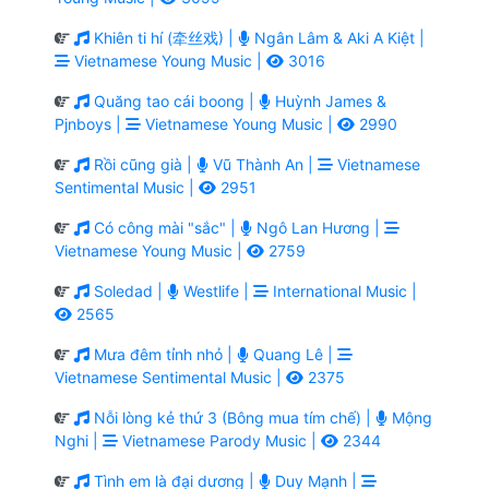
Khiên ti hí (牵丝戏) |
Ngân Lâm & Aki A Kiệt |
Vietnamese Young Music |
3016
Quăng tao cái boong |
Huỳnh James &
Pjnboys |
Vietnamese Young Music |
2990
Rồi cũng già |
Vũ Thành An |
Vietnamese
Sentimental Music |
2951
Có công mài "sắc" |
Ngô Lan Hương |
Vietnamese Young Music |
2759
Soledad |
Westlife |
International Music |
2565
Mưa đêm tỉnh nhỏ |
Quang Lê |
Vietnamese Sentimental Music |
2375
Nỗi lòng kẻ thứ 3 (Bông mua tím chế) |
Mộng
Nghi |
Vietnamese Parody Music |
2344
Tình em là đại dương |
Duy Mạnh |