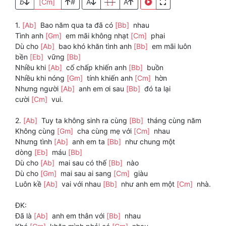
b
[Cm]
#
A
[ ]
A
1.
[Ab]
Bao năm qua ta đã có
[Bb]
nhau
Tình anh
[Gm]
em mãi không nhạt
[Cm]
phai
Dù cho
[Ab]
bao khó khăn tình anh
[Bb]
em mãi luôn
bền
[Eb]
vững
[Bb]
Nhiều khi
[Ab]
cố chấp khiến anh
[Bb]
buồn
Nhiều khi nóng
[Gm]
tính khiến anh
[Cm]
hờn
Nhưng người
[Ab]
anh em ơi sau
[Bb]
đó ta lại
cười
[Cm]
vui.
2.
[Ab]
Tuy ta không sinh ra cùng
[Bb]
tháng cùng năm
Không cùng
[Gm]
cha cùng mẹ với
[Cm]
nhau
Nhưng tình
[Ab]
anh em ta
[Bb]
như chung một
dòng
[Eb]
máu
[Bb]
Dù cho
[Ab]
mai sau có thế
[Bb]
nào
Dù cho
[Gm]
mai sau ai sang
[Cm]
giàu
Luôn kề
[Ab]
vai với nhau
[Bb]
như anh em một
[Cm]
nhà.
ĐK:
Đã là
[Ab]
anh em thân với
[Bb]
nhau