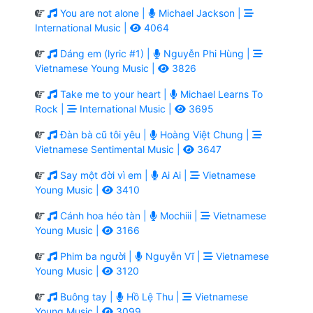
You are not alone |
Michael Jackson |
International Music |
4064
Dáng em (lyric #1) |
Nguyễn Phi Hùng |
Vietnamese Young Music |
3826
Take me to your heart |
Michael Learns To
Rock |
International Music |
3695
Đàn bà cũ tôi yêu |
Hoàng Việt Chung |
Vietnamese Sentimental Music |
3647
Say một đời vì em |
Ai Ai |
Vietnamese
Young Music |
3410
Cánh hoa héo tàn |
Mochiii |
Vietnamese
Young Music |
3166
Phim ba người |
Nguyễn Vĩ |
Vietnamese
Young Music |
3120
Buông tay |
Hồ Lệ Thu |
Vietnamese
Young Music |
3099