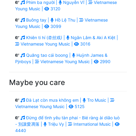
Phim ba người |
Nguyễn Vĩ |
Vietnamese
Young Music |
3120
Buông tay |
Hồ Lệ Thu |
Vietnamese
Young Music |
3099
Khiên ti hí (牵丝戏) |
Ngân Lâm & Aki A Kiệt |
Vietnamese Young Music |
3016
Quăng tao cái boong |
Huỳnh James &
Pjnboys |
Vietnamese Young Music |
2990
Maybe you care
Đà Lạt còn mưa không em |
Tro Music |
Vietnamese Young Music |
5125
Đừng để tình yêu tàn phai - Bié ràng ài diāo luò
- 別讓愛凋落 |
Triệu Vy |
International Music |
4440