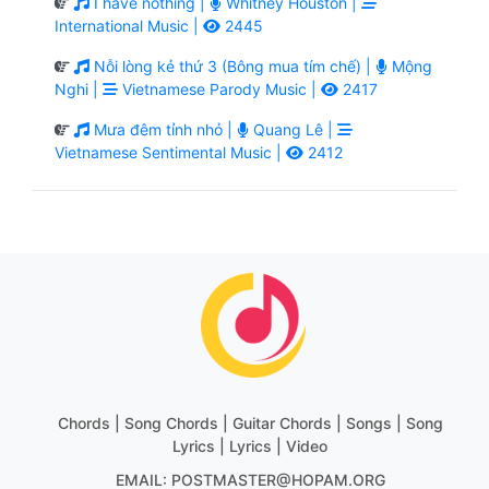
I have nothing |
Whitney Houston |
International Music |
2445
Nỗi lòng kẻ thứ 3 (Bông mua tím chế) |
Mộng
Nghi |
Vietnamese Parody Music |
2417
Mưa đêm tỉnh nhỏ |
Quang Lê |
Vietnamese Sentimental Music |
2412
Chords | Song Chords | Guitar Chords | Songs | Song
Lyrics | Lyrics | Video
EMAIL: POSTMASTER@HOPAM.ORG