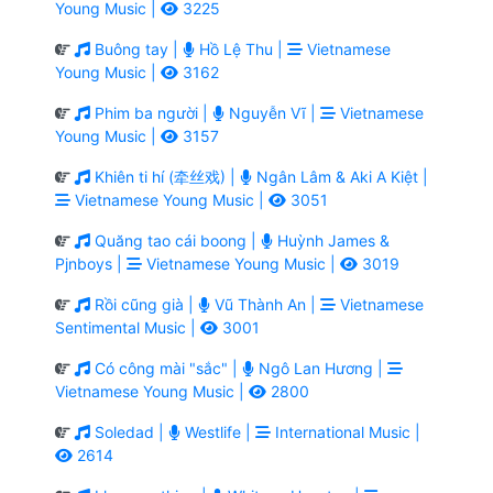
Young Music |
3225
Buông tay |
Hồ Lệ Thu |
Vietnamese
Young Music |
3162
Phim ba người |
Nguyễn Vĩ |
Vietnamese
Young Music |
3157
Khiên ti hí (牵丝戏) |
Ngân Lâm & Aki A Kiệt |
Vietnamese Young Music |
3051
Quăng tao cái boong |
Huỳnh James &
Pjnboys |
Vietnamese Young Music |
3019
Rồi cũng già |
Vũ Thành An |
Vietnamese
Sentimental Music |
3001
Có công mài "sắc" |
Ngô Lan Hương |
Vietnamese Young Music |
2800
Soledad |
Westlife |
International Music |
2614