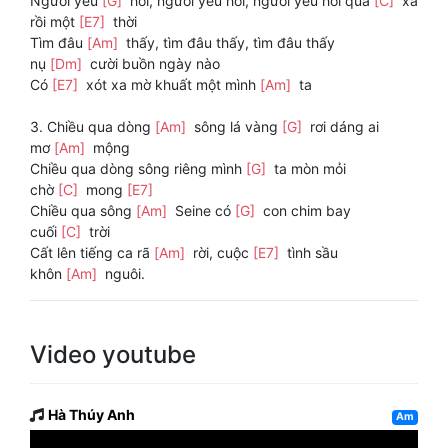
Người yêu
[G]
hỡi, người yêu hỡi, người yêu hỡi quá
[C]
xa
rồi một
[E7]
thời
Tìm đâu
[Am]
thấy, tìm đâu thấy, tìm đâu thấy
nụ
[Dm]
cười buồn ngày nào
Có
[E7]
xót xa mờ khuất một mình
[Am]
ta
3. Chiều qua dòng
[Am]
sông lá vàng
[G]
rơi dáng ai
mơ
[Am]
mộng
Chiều qua dòng sông riêng mình
[G]
ta mòn mỏi
chờ
[C]
mong
[E7]
Chiều qua sông
[Am]
Seine có
[G]
con chim bay
cuối
[C]
trời
Cất lên tiếng ca rã
[Am]
rời, cuộc
[E7]
tình sầu
khôn
[Am]
nguôi.
Video youtube
Hà Thúy Anh
Am