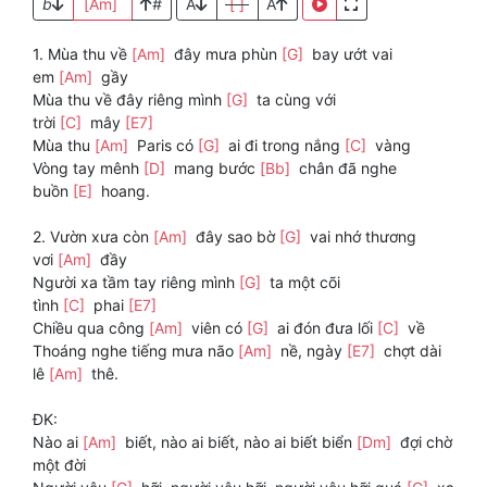
b
[Am]
#
A
[ ]
A
1. Mùa thu về
[Am]
đây mưa phùn
[G]
bay ướt vai
em
[Am]
gầy
Mùa thu về đây riêng mình
[G]
ta cùng với
trời
[C]
mây
[E7]
Mùa thu
[Am]
Paris có
[G]
ai đi trong nắng
[C]
vàng
Vòng tay mênh
[D]
mang bước
[Bb]
chân đã nghe
buồn
[E]
hoang.
2. Vườn xưa còn
[Am]
đây sao bờ
[G]
vai nhớ thương
vơi
[Am]
đầy
Người xa tầm tay riêng mình
[G]
ta một cõi
tình
[C]
phai
[E7]
Chiều qua công
[Am]
viên có
[G]
ai đón đưa lối
[C]
về
Thoáng nghe tiếng mưa não
[Am]
nề, ngày
[E7]
chợt dài
lê
[Am]
thê.
ĐK:
Nào ai
[Am]
biết, nào ai biết, nào ai biết biển
[Dm]
đợi chờ
một đời