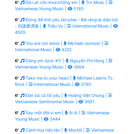
Đà Lạt còn mưa không em |
Tro Music |
Vietnamese Young Music |
5185
Đừng để tình yêu tàn phai - Bié ràng ài diāo luò
- 別讓愛凋落 |
Triệu Vy |
International Music |
4505
You are not alone |
Michael Jackson |
International Music |
4222
Dáng em (lyric #1) |
Nguyễn Phi Hùng |
Vietnamese Young Music |
3864
Take me to your heart |
Michael Learns To
Rock |
International Music |
3790
Đàn bà cũ tôi yêu |
Hoàng Việt Chung |
Vietnamese Sentimental Music |
3681
Say một đời vì em |
Ai Ai |
Vietnamese
Young Music |
3444
Cánh hoa héo tàn |
Mochiii |
Vietnamese