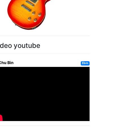
ideo youtube
Chu Bin
Ebm