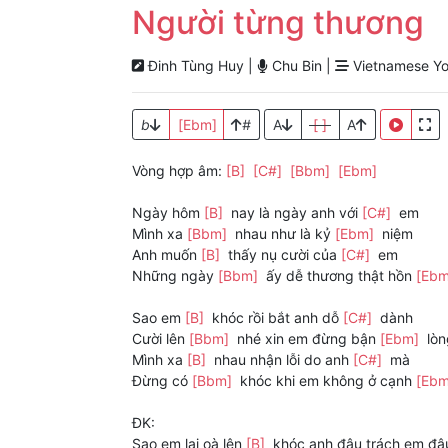
Người từng thương
Đinh Tùng Huy |
Chu Bin |
Vietnamese Yo
b
[Ebm]
#
A
[ ]
A
Vòng hợp âm:
[B]
[C#]
[Bbm]
[Ebm]
Ngày hôm
[B]
nay là ngày anh với
[C#]
em
Mình xa
[Bbm]
nhau như là kỷ
[Ebm]
niệm
Anh muốn
[B]
thấy nụ cười của
[C#]
em
Những ngày
[Bbm]
ấy dễ thương thật hồn
[Eb
Sao em
[B]
khóc rồi bắt anh dỗ
[C#]
dành
Cười lên
[Bbm]
nhé xin em đừng bận
[Ebm]
lòn
Mình xa
[B]
nhau nhận lỗi do anh
[C#]
mà
Đừng có
[Bbm]
khóc khi em không ở cạnh
[Eb
ĐK:
Sao em lại oà lên
[B]
khóc anh đâu trách em đ