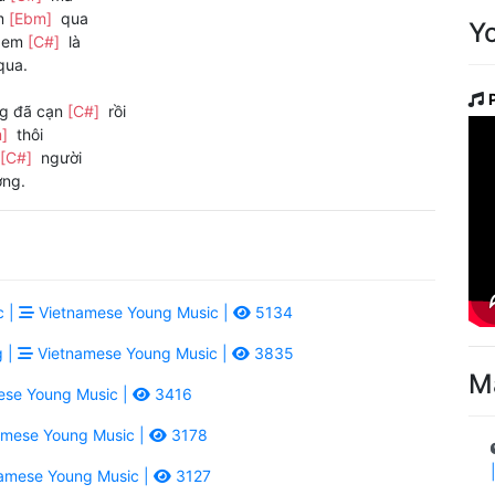
ôm
[Ebm]
qua
Y
h em
[C#]
là
qua.
ng đã cạn
[C#]
rồi
m]
thôi
[C#]
người
ng.
c |
Vietnamese Young Music |
5134
g |
Vietnamese Young Music |
3835
M
se Young Music |
3416
mese Young Music |
3178
amese Young Music |
3127