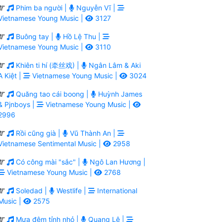
Phim ba người |
Nguyễn Vĩ |
Vietnamese Young Music |
3127
Buông tay |
Hồ Lệ Thu |
Vietnamese Young Music |
3110
Khiên ti hí (牵丝戏) |
Ngân Lâm & Aki
A Kiệt |
Vietnamese Young Music |
3024
Quăng tao cái boong |
Huỳnh James
& Pjnboys |
Vietnamese Young Music |
2996
Rồi cũng già |
Vũ Thành An |
Vietnamese Sentimental Music |
2958
Có công mài "sắc" |
Ngô Lan Hương |
Vietnamese Young Music |
2768
Soledad |
Westlife |
International
Music |
2575
Mưa đêm tỉnh nhỏ |
Quang Lê |