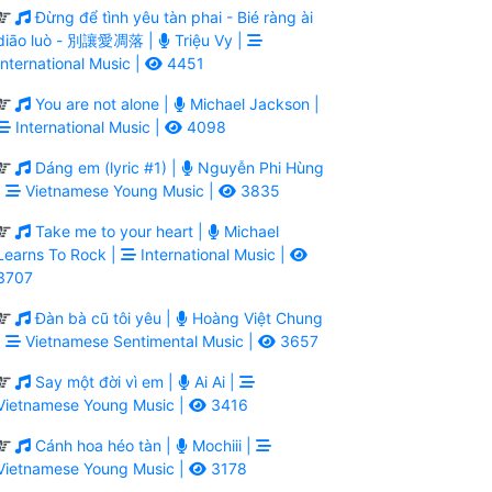
Đừng để tình yêu tàn phai - Bié ràng ài
diāo luò - 別讓愛凋落 |
Triệu Vy |
International Music |
4451
You are not alone |
Michael Jackson |
International Music |
4098
Dáng em (lyric #1) |
Nguyễn Phi Hùng
|
Vietnamese Young Music |
3835
Take me to your heart |
Michael
Learns To Rock |
International Music |
3707
Đàn bà cũ tôi yêu |
Hoàng Việt Chung
|
Vietnamese Sentimental Music |
3657
Say một đời vì em |
Ai Ai |
Vietnamese Young Music |
3416
Cánh hoa héo tàn |
Mochiii |
Vietnamese Young Music |
3178