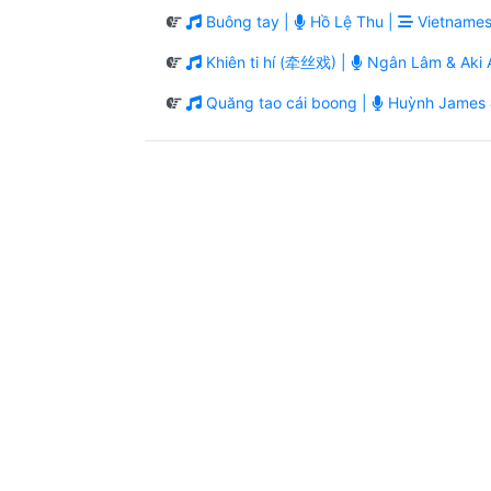
Buông tay |
Hồ Lệ Thu |
Vietnames
Khiên ti hí (牵丝戏) |
Ngân Lâm & Aki A
Quăng tao cái boong |
Huỳnh James 