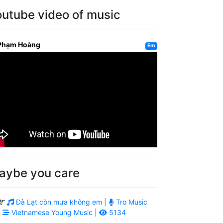
outube video of music
Phạm Hoàng
Em
aybe you care
Đà Lạt còn mưa không em |
Tro Music
|
Vietnamese Young Music |
5134