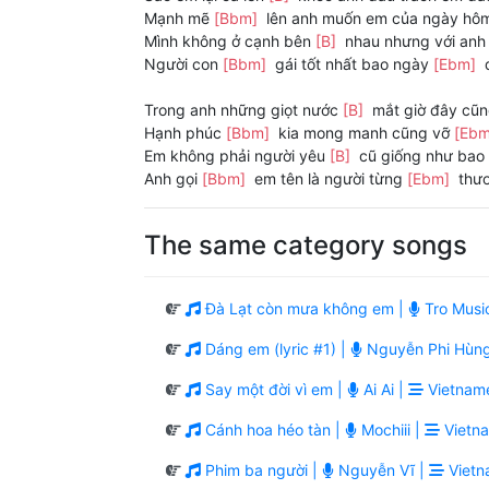
Mạnh mẽ
[Bbm]
lên anh muốn em của ngày h
Mình không ở cạnh bên
[B]
nhau nhưng với an
Người con
[Bbm]
gái tốt nhất bao ngày
[Ebm]
Trong anh những giọt nước
[B]
mắt giờ đây cũ
Hạnh phúc
[Bbm]
kia mong manh cũng vỡ
[Eb
Em không phải người yêu
[B]
cũ giống như bao
Anh gọi
[Bbm]
em tên là người từng
[Ebm]
thươ
The same category songs
Đà Lạt còn mưa không em |
Tro Musi
Dáng em (lyric #1) |
Nguyễn Phi Hùn
Say một đời vì em |
Ai Ai |
Vietname
Cánh hoa héo tàn |
Mochiii |
Vietna
Phim ba người |
Nguyễn Vĩ |
Vietn