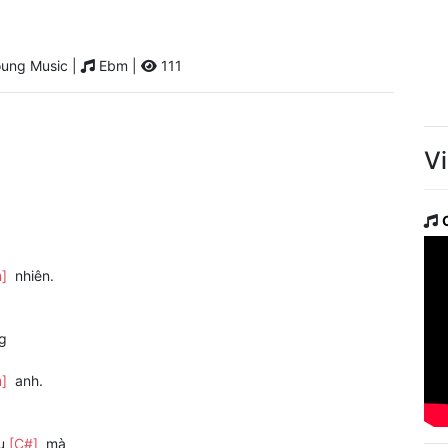
ung Music |
Ebm |
111
V
m]
nhiên.
g
m]
anh.
âu
[C#]
mà