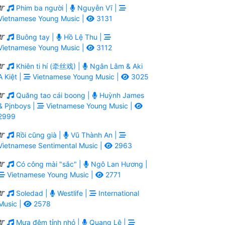
Phim ba người |
Nguyễn Vĩ |
Vietnamese Young Music |
3131
Buông tay |
Hồ Lệ Thu |
Vietnamese Young Music |
3112
Khiên ti hí (牵丝戏) |
Ngân Lâm & Aki
A Kiệt |
Vietnamese Young Music |
3025
Quăng tao cái boong |
Huỳnh James
& Pjnboys |
Vietnamese Young Music |
2999
Rồi cũng già |
Vũ Thành An |
Vietnamese Sentimental Music |
2963
Có công mài "sắc" |
Ngô Lan Hương |
Vietnamese Young Music |
2771
Soledad |
Westlife |
International
Music |
2578
Mưa đêm tỉnh nhỏ |
Quang Lê |