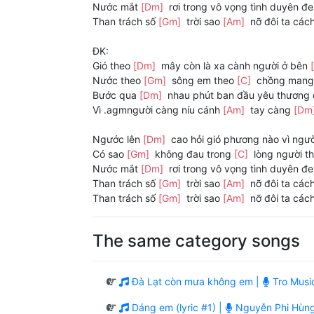
Nước mắt
[Dm]
rơi trong vô vọng tình duyên 
Than trách số
[Gm]
trời sao
[Am]
nỡ đôi ta các
ĐK:
Gió theo
[Dm]
mây còn là xa cành người ở bên
Nước theo
[Gm]
sông em theo
[C]
chồng mang 
Bước qua
[Dm]
nhau phút ban đầu yêu thương
Vì .agmngười càng níu cánh
[Am]
tay càng
[Dm
Ngước lên
[Dm]
cao hỏi gió phương nào vì ngườ
Có sao
[Gm]
không đau trong
[C]
lòng người t
Nước mắt
[Dm]
rơi trong vô vọng tình duyên 
Than trách số
[Gm]
trời sao
[Am]
nỡ đôi ta các
Than trách số
[Gm]
trời sao
[Am]
nỡ đôi ta các
The same category songs
Đà Lạt còn mưa không em |
Tro Musi
Dáng em (lyric #1) |
Nguyễn Phi Hùn