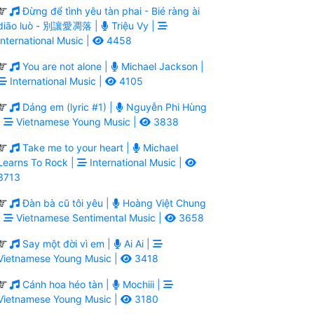
Đừng để tình yêu tàn phai - Bié ràng ài
diāo luò - 別讓愛凋落 |
Triệu Vy |
International Music |
4458
You are not alone |
Michael Jackson |
International Music |
4105
Dáng em (lyric #1) |
Nguyễn Phi Hùng
|
Vietnamese Young Music |
3838
Take me to your heart |
Michael
Learns To Rock |
International Music |
3713
Đàn bà cũ tôi yêu |
Hoàng Việt Chung
|
Vietnamese Sentimental Music |
3658
Say một đời vì em |
Ai Ai |
Vietnamese Young Music |
3418
Cánh hoa héo tàn |
Mochiii |
Vietnamese Young Music |
3180