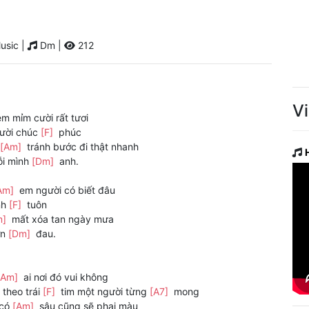
usic |
Dm |
212
V
m mỉm cười rất tươi
ười chúc
[F]
phúc
[Am]
tránh bước đi thật nhanh
ỗi mình
[Dm]
anh.
Am]
em người có biết đâu
nh
[F]
tuôn
m]
mất xóa tan ngày mưa
ơn
[Dm]
đau.
[Am]
ai nơi đó vui không
theo trái
[F]
tim một người từng
[A7]
mong
 có
[Am]
sâu cũng sẽ phai màu