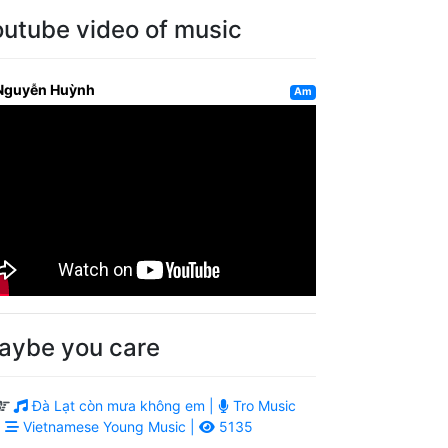
outube video of music
Nguyễn Huỳnh
Am
aybe you care
Đà Lạt còn mưa không em |
Tro Music
|
Vietnamese Young Music |
5135