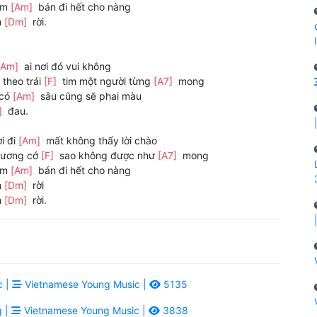
đem
[Am]
bán đi hết cho nàng
h
[Dm]
rời.
[Am]
ai nơi đó vui không
theo trái
[F]
tim một người từng
[A7]
mong
 có
[Am]
sâu cũng sẽ phai màu
]
đau.
i đi
[Am]
mất không thấy lời chào
hương cớ
[F]
sao không được như
[A7]
mong
đem
[Am]
bán đi hết cho nàng
h
[Dm]
rời
h
[Dm]
rời.
c |
Vietnamese Young Music |
5135
g |
Vietnamese Young Music |
3838