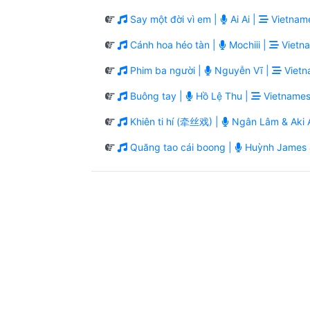
Say một đời vì em |
Ai Ai |
Vietname
Cánh hoa héo tàn |
Mochiii |
Vietna
Phim ba người |
Nguyễn Vĩ |
Vietn
Buông tay |
Hồ Lệ Thu |
Vietnames
Khiên ti hí (牵丝戏) |
Ngân Lâm & Aki A
Quăng tao cái boong |
Huỳnh James 