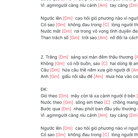
Vì .agmngười càng níu cánh
[Am]
tay càng
[Dm
Ngước lên
[Dm]
cao hỏi gió phương nào vì ngườ
Có sao
[Gm]
không đau trong
[C]
lòng người t
Nước mắt
[Dm]
rơi trong vô vọng tình duyên 
Than trách số
[Gm]
trời sao
[Am]
nỡ đôi ta các
2. Trăng
[Dm]
sáng soi màn đêm thâu thương
[
Không
[Gm]
có nỗi buồn, sao
[C]
hai dòng lệ a
Câu
[Dm]
hứa câu thề năm xưa giờ người đi
[A
Anh
[Gm]
giấu nỗi sầu để
[Am]
mưa hòa vào c
ĐK:
Gió theo
[Dm]
mây còn là xa cành người ở bên
Nước theo
[Gm]
sông em theo
[C]
chồng mang 
Bước qua
[Dm]
nhau phút ban đầu yêu thương
Vì .agmngười càng níu cánh
[Am]
tay càng
[Dm
Ngước lên
[Dm]
cao hỏi gió phương nào vì ngườ
Có sao
[Gm]
không đau trong
[C]
lòng người t