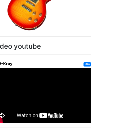
ideo youtube
H-Kray
Dm