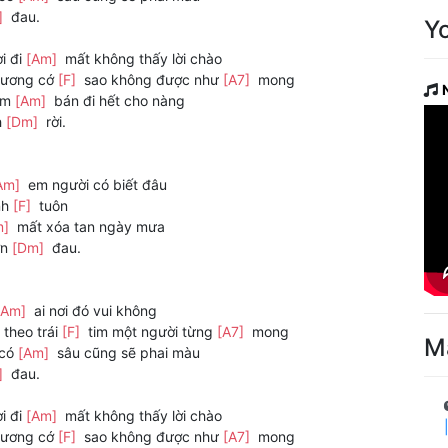
]
đau.
Y
i đi
[Am]
mất không thấy lời chào
hương cớ
[F]
sao không được như
[A7]
mong
đem
[Am]
bán đi hết cho nàng
h
[Dm]
rời.
Am]
em người có biết đâu
nh
[F]
tuôn
m]
mất xóa tan ngày mưa
ơn
[Dm]
đau.
[Am]
ai nơi đó vui không
theo trái
[F]
tim một người từng
[A7]
mong
M
 có
[Am]
sâu cũng sẽ phai màu
]
đau.
i đi
[Am]
mất không thấy lời chào
hương cớ
[F]
sao không được như
[A7]
mong