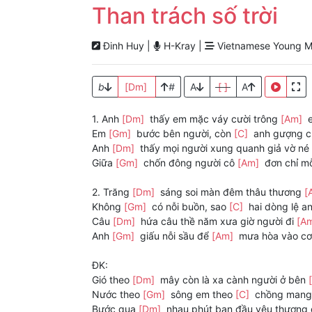
Than trách số trời
Đinh Huy |
H-Kray |
Vietnamese Young M
b
[Dm]
#
A
[ ]
A
1. Anh
[Dm]
thấy em mặc váy cười trông
[Am]
e
Em
[Gm]
bước bên người, còn
[C]
anh gượng c
Anh
[Dm]
thấy mọi người xung quanh giả vờ né
Giữa
[Gm]
chốn đông người cô
[Am]
đơn chỉ m
2. Trăng
[Dm]
sáng soi màn đêm thâu thương
[
Không
[Gm]
có nỗi buồn, sao
[C]
hai dòng lệ a
Câu
[Dm]
hứa câu thề năm xưa giờ người đi
[A
Anh
[Gm]
giấu nỗi sầu để
[Am]
mưa hòa vào c
ĐK:
Gió theo
[Dm]
mây còn là xa cành người ở bên
Nước theo
[Gm]
sông em theo
[C]
chồng mang 
Bước qua
[Dm]
nhau phút ban đầu yêu thương