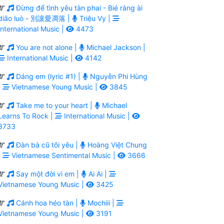
Đừng để tình yêu tàn phai - Bié ràng ài
diāo luò - 別讓愛凋落 |
Triệu Vy |
International Music |
4473
You are not alone |
Michael Jackson |
International Music |
4142
Dáng em (lyric #1) |
Nguyễn Phi Hùng
|
Vietnamese Young Music |
3845
Take me to your heart |
Michael
Learns To Rock |
International Music |
3733
Đàn bà cũ tôi yêu |
Hoàng Việt Chung
|
Vietnamese Sentimental Music |
3666
Say một đời vì em |
Ai Ai |
Vietnamese Young Music |
3425
Cánh hoa héo tàn |
Mochiii |
Vietnamese Young Music |
3191