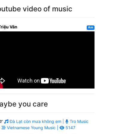
outube video of music
Triệu Vân
Am
aybe you care
Đà Lạt còn mưa không em |
Tro Music
|
Vietnamese Young Music |
5147