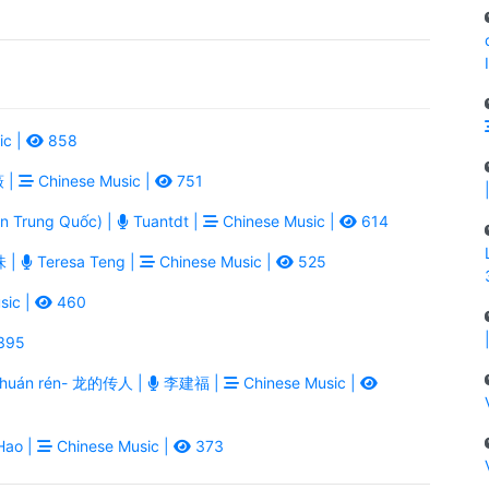
ic |
858
 |
Chinese Music |
751
n Trung Quốc) |
Tuantdt |
Chinese Music |
614
味 |
Teresa Teng |
Chinese Music |
525
sic |
460
395
 chuán rén- 龙的传人 |
李建福 |
Chinese Music |
Hao |
Chinese Music |
373