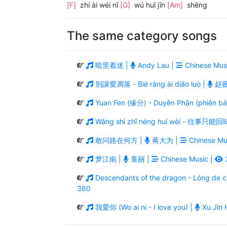
[F]
zhí ài wéi nǐ
[G]
wú huǐ jīn
[Am]
shēng
The same category songs
暗里着迷 |
Andy Lau |
Chinese Mus
別讓愛凋落 - Bié ràng ài diāo luò |
赵薇
Yuan Fen (缘分) - Duyên Phận (phiên bả
Wǎng shì zhī néng huí wèi - 往事只能回
敢问路在何方 |
蒋大为 |
Chinese Mu
梦江南 |
童丽 |
Chinese Music |
Descendants of the dragon - Lóng de
380
我愛你 (Wo ai ni - I love you) |
Xu Jìn 