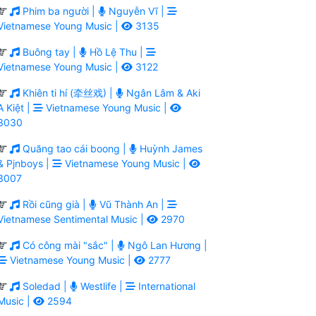
Phim ba người |
Nguyễn Vĩ |
Vietnamese Young Music |
3135
Buông tay |
Hồ Lệ Thu |
Vietnamese Young Music |
3122
Khiên ti hí (牵丝戏) |
Ngân Lâm & Aki
A Kiệt |
Vietnamese Young Music |
3030
Quăng tao cái boong |
Huỳnh James
& Pjnboys |
Vietnamese Young Music |
3007
Rồi cũng già |
Vũ Thành An |
Vietnamese Sentimental Music |
2970
Có công mài "sắc" |
Ngô Lan Hương |
Vietnamese Young Music |
2777
Soledad |
Westlife |
International
Music |
2594