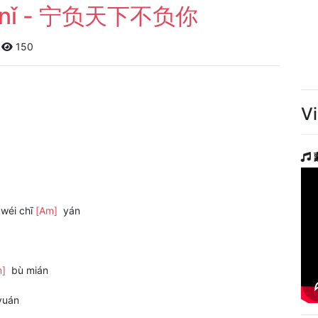
 fù nǐ - 宁负天下不负你
|
150
V
wéi chī
[Am]
yán
m]
bù mián
uán