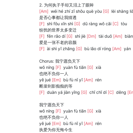
2. 为何执子手却又泪上了眼眸
[Am]
wéi hé zhí zǐ shǒu què yòu
[G]
lèi shàng l
是否心事都让我猜透
[F]
shì fǒu xīn shì
[G]
dū ràng wǒ cāi
[C]
tòu
纷扰的世界太多变迁
[F]
fēn rǎo dí
[G]
shì jiè
[Dm]
tài duō
[Am]
biàn
爱是一张不老的容颜
[F]
ài shì yī zhāng
[G]
bù lǎo dí róng
[Am]
yán
Chorus: 我宁愿负天下
wǒ níng
[F]
yuàn fù tiān
[G]
xià
也绝不负你一人
yě jué
[Em]
bù fù nǐ yī
[Am]
rén
断崖剑影痴痴的等
[F]
duàn yá jiàn yǐng
[G]
chī chī dí
[C]
děng
[E
我宁愿负天下
wǒ níng
[F]
yuàn fù tiān
[G]
xià
也绝不负你一人
yě jué
[Em]
bù fù nǐ yī
[Am]
rén
执爱为你无悔今生