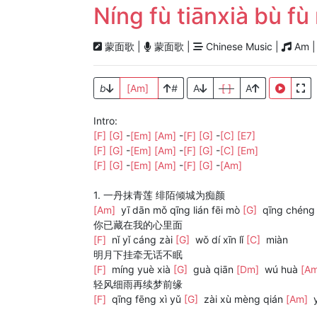
Níng fù tiānxià bù
蒙面歌 |
蒙面歌 |
Chinese Music |
Am 
b
[Am]
#
A
[ ]
A
Intro:
[F]
[G]
-
[Em]
[Am]
-
[F]
[G]
-
[C]
[E7]
[F]
[G]
-
[Em]
[Am]
-
[F]
[G]
-
[C]
[Em]
[F]
[G]
-
[Em]
[Am]
-
[F]
[G]
-
[Am]
1. 一丹抹青莲 绯陌倾城为痴颜
[Am]
yī dān mǒ qīng lián fēi mò
[G]
qīng chéng 
你已藏在我的心里面
[F]
nǐ yǐ cáng zài
[G]
wǒ dí xīn lǐ
[C]
miàn
明月下挂牵无话不眠
[F]
míng yuè xià
[G]
guà qiān
[Dm]
wú huà
[A
轻风细雨再续梦前缘
[F]
qīng fēng xì yǔ
[G]
zài xù mèng qián
[Am]
y