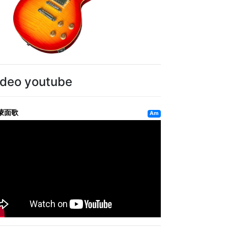
ideo youtube
蒙面歌
Am