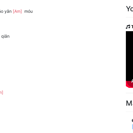
Y
iǎo yǎn
[Am]
móu
 qiān
m]
M