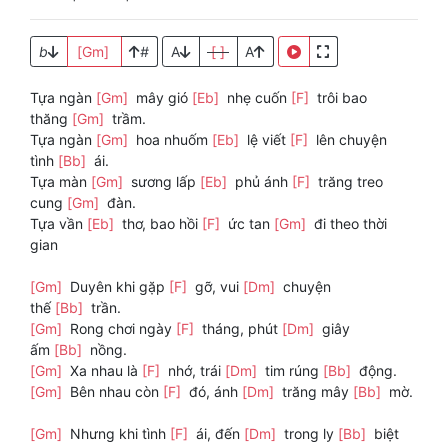
b
[Gm]
#
A
[ ]
A
Tựa ngàn
[Gm]
mây gió
[Eb]
nhẹ cuốn
[F]
trôi bao
thăng
[Gm]
trầm.
Tựa ngàn
[Gm]
hoa nhuốm
[Eb]
lệ viết
[F]
lên chuyện
tình
[Bb]
ái.
Tựa màn
[Gm]
sương lấp
[Eb]
phủ ánh
[F]
trăng treo
cung
[Gm]
đàn.
Tựa vần
[Eb]
thơ, bao hồi
[F]
ức tan
[Gm]
đi theo thời
gian
[Gm]
Duyên khi gặp
[F]
gỡ, vui
[Dm]
chuyện
thế
[Bb]
trần.
[Gm]
Rong chơi ngày
[F]
tháng, phút
[Dm]
giây
ấm
[Bb]
nồng.
[Gm]
Xa nhau là
[F]
nhớ, trái
[Dm]
tim rúng
[Bb]
động.
[Gm]
Bên nhau còn
[F]
đó, ánh
[Dm]
trăng mây
[Bb]
mờ.
[Gm]
Nhưng khi tình
[F]
ái, đến
[Dm]
trong ly
[Bb]
biệt