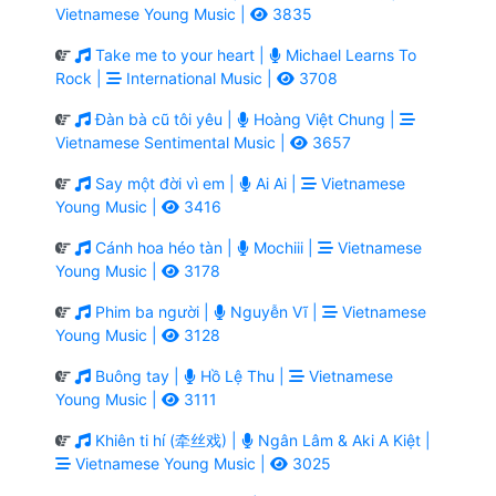
Vietnamese Young Music |
3835
Take me to your heart |
Michael Learns To
Rock |
International Music |
3708
Đàn bà cũ tôi yêu |
Hoàng Việt Chung |
Vietnamese Sentimental Music |
3657
Say một đời vì em |
Ai Ai |
Vietnamese
Young Music |
3416
Cánh hoa héo tàn |
Mochiii |
Vietnamese
Young Music |
3178
Phim ba người |
Nguyễn Vĩ |
Vietnamese
Young Music |
3128
Buông tay |
Hồ Lệ Thu |
Vietnamese
Young Music |
3111
Khiên ti hí (牵丝戏) |
Ngân Lâm & Aki A Kiệt |
Vietnamese Young Music |
3025