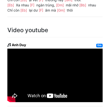
[Eb]
Xa nhau
[F]
ngàn trùng,
[Dm]
mãi nhớ
[Bb]
nhau
Chỉ còn
[Eb]
lại dư
[F]
âm mà
[Gm]
thôi
Video youtube
Anh Duy
Gm