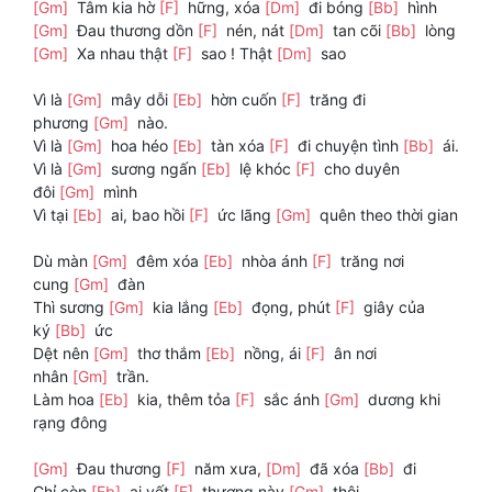
[Gm]
Tâm kia hờ
[F]
hững, xóa
[Dm]
đi bóng
[Bb]
hình
[Gm]
Đau thương dồn
[F]
nén, nát
[Dm]
tan cõi
[Bb]
lòng
[Gm]
Xa nhau thật
[F]
sao ! Thật
[Dm]
sao
Vì là
[Gm]
mây dỗi
[Eb]
hờn cuốn
[F]
trăng đi
phương
[Gm]
nào.
Vì là
[Gm]
hoa héo
[Eb]
tàn xóa
[F]
đi chuyện tình
[Bb]
ái.
Vì là
[Gm]
sương ngấn
[Eb]
lệ khóc
[F]
cho duyên
đôi
[Gm]
mình
Vì tại
[Eb]
ai, bao hồi
[F]
ức lãng
[Gm]
quên theo thời gian
Dù màn
[Gm]
đêm xóa
[Eb]
nhòa ánh
[F]
trăng nơi
cung
[Gm]
đàn
Thì sương
[Gm]
kia lắng
[Eb]
đọng, phút
[F]
giây của
ký
[Bb]
ức
Dệt nên
[Gm]
thơ thắm
[Eb]
nồng, ái
[F]
ân nơi
nhân
[Gm]
trần.
Làm hoa
[Eb]
kia, thêm tỏa
[F]
sắc ánh
[Gm]
dương khi
rạng đông
[Gm]
Đau thương
[F]
năm xưa,
[Dm]
đã xóa
[Bb]
đi
Chỉ còn
[Eb]
ại vết
[F]
thương này
[Gm]
thôi.