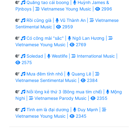
Quăng tao cái boong |
Huỳnh James &
Pjnboys |
Vietnamese Young Music |
2996
Rồi cũng già |
Vũ Thành An |
Vietnamese
Sentimental Music |
2959
Có công mài "sắc" |
Ngô Lan Hương |
Vietnamese Young Music |
2769
Soledad |
Westlife |
International Music |
2575
Mưa đêm tỉnh nhỏ |
Quang Lê |
Vietnamese Sentimental Music |
2384
Nỗi lòng kẻ thứ 3 (Bông mua tím chế) |
Mộng
Nghi |
Vietnamese Parody Music |
2355
Tình em là đại dương |
Duy Mạnh |
Vietnamese Young Music |
2345