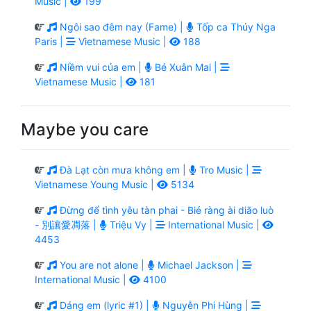
Music |
199
Ngôi sao đêm nay (Fame) |
Tốp ca Thúy Nga
Paris |
Vietnamese Music |
188
Niềm vui của em |
Bé Xuân Mai |
Vietnamese Music |
181
Maybe you care
Đà Lạt còn mưa không em |
Tro Music |
Vietnamese Young Music |
5134
Đừng để tình yêu tàn phai - Bié ràng ài diāo luò
- 別讓愛凋落 |
Triệu Vy |
International Music |
4453
You are not alone |
Michael Jackson |
International Music |
4100
Dáng em (lyric #1) |
Nguyễn Phi Hùng |