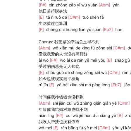
[F#]
xīn zhōng zǎo yǐ wú yuàn
[Abm]
yán
他日若得脱身法
[E]
tā rì ruò dé
[C#m]
tuō shēn fǎ
生吃黄连也算甜
[E]
shēng chī huáng lián yě suàn
[Eb7]
tián
Chorus: 我羡慕的幸福总是得不到
[Abm]
wǒ xiàn mù de xìng fú zǒng shì
[C#m]
dé
爱我我爱的人也没有照顾好
ài wǒ
[F#]
wǒ ài de rén yě méi yǒu
[B]
zhào gù
受过的伤总是无人知晓
[E]
shòu guò de shāng zǒng shì wú
[C#m]
rén z
如今也被现实磨平棱角
rú jīn
[E]
yě bèi xiàn shí mó píng léng
[Eb7]
jiǎo
时间催我挣钱钱也没挣到
[Abm]
shí jiān cuī wǒ zhèng qián qián yě
[C#m]
年龄催我结婚对象也找不到
nián líng
[F#]
cuī wǒ jié hūn duì xiàng yě
[B]
zhǎ
我没人帮扶也没有依靠
wǒ méi
[E]
rén bāng fú yě méi
[C#m]
yǒu yī kà