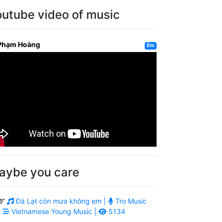
outube video of music
Phạm Hoàng
Em
aybe you care
Đà Lạt còn mưa không em |
Tro Music
|
Vietnamese Young Music |
5134