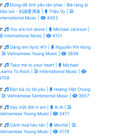
Đừng để tình yêu tàn phai - Bié ràng ài
diāo luò - 別讓愛凋落 |
Triệu Vy |
International Music |
4453
You are not alone |
Michael Jackson |
International Music |
4101
Dáng em (lyric #1) |
Nguyễn Phi Hùng
|
Vietnamese Young Music |
3836
Take me to your heart |
Michael
Learns To Rock |
International Music |
3708
Đàn bà cũ tôi yêu |
Hoàng Việt Chung
|
Vietnamese Sentimental Music |
3657
Say một đời vì em |
Ai Ai |
Vietnamese Young Music |
3417
Cánh hoa héo tàn |
Mochiii |
Vietnamese Young Music |
3178