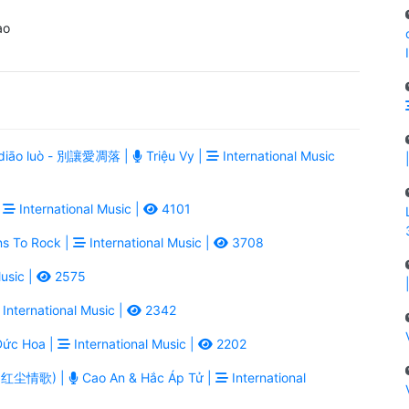
ào
ài diāo luò - 別讓愛凋落 |
Triệu Vy |
International Music
|
International Music |
4101
ns To Rock |
International Music |
3708
usic |
2575
International Music |
2342
ức Hoa |
International Music |
2202
ē - 红尘情歌) |
Cao An & Hắc Áp Tử |
International