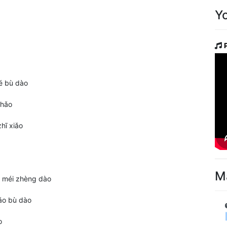
Y
 bù dào
 hǎo
hī xiǎo
M
méi zhèng dào
o bù dào
o