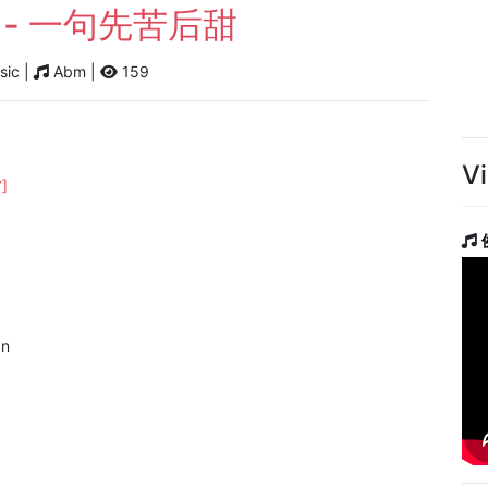
tián - 一句先苦后甜
sic |
Abm |
159
V
7]
án