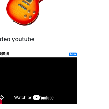
ideo youtube
侯泽润
Abm