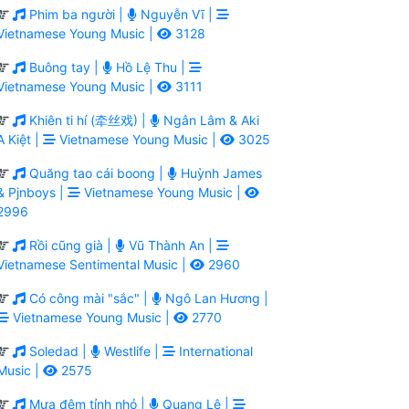
Phim ba người |
Nguyễn Vĩ |
Vietnamese Young Music |
3128
Buông tay |
Hồ Lệ Thu |
Vietnamese Young Music |
3111
Khiên ti hí (牵丝戏) |
Ngân Lâm & Aki
A Kiệt |
Vietnamese Young Music |
3025
Quăng tao cái boong |
Huỳnh James
& Pjnboys |
Vietnamese Young Music |
2996
Rồi cũng già |
Vũ Thành An |
Vietnamese Sentimental Music |
2960
Có công mài "sắc" |
Ngô Lan Hương |
Vietnamese Young Music |
2770
Soledad |
Westlife |
International
Music |
2575
Mưa đêm tỉnh nhỏ |
Quang Lê |