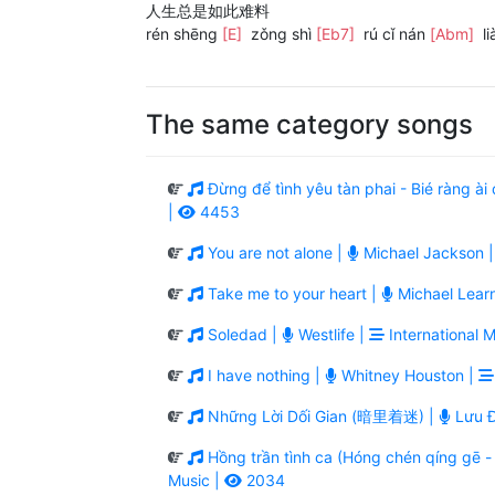
人生总是如此难料
rén shēng
[E]
zǒng shì
[Eb7]
rú cǐ nán
[Abm]
li
The same category songs
Đừng để tình yêu tàn phai - Bié ràng 
|
4453
You are not alone |
Michael Jackson 
Take me to your heart |
Michael Lear
Soledad |
Westlife |
International M
I have nothing |
Whitney Houston |
Những Lời Dối Gian (暗里着迷) |
Lưu Đ
Hồng trần tình ca (Hóng chén qíng g
Music |
2034