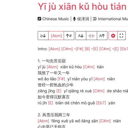
Yī jù xiān kǔ hòu 
Chinese Music |
侯泽润 |
International Mu
b
[Abm]
#
A
[ ]
A
Intro:
[Abm]
[C#m]
-
[F#]
[B]
-
[E]
[C#m]
-
[E]
[Eb
1. 一句先苦后甜
yī jù
[Abm]
xiān kǔ hòu
[C#m]
tián
我熬了一年又一年
wǒ āo liǎo
[F#]
yī nián yòu yī
[Abm]
nián
曾经一腔热血的少年
zēng jīng
[E]
yī qiāng rè xuè
[C#m]
de shǎo ni
如今变得沉默寡言
rú jīn
[E]
biàn dé chén mò guǎ
[Eb7]
yán
2. 风雪压我两三年
[Abm]
fēng xuě yā wǒ liǎng sān
[C#m]
nián
心中早已无怨言