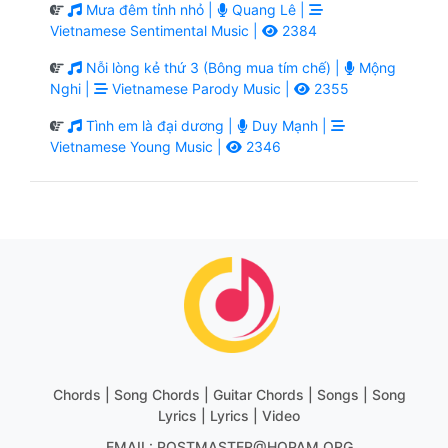
Mưa đêm tỉnh nhỏ |
Quang Lê |
Vietnamese Sentimental Music |
2384
Nỗi lòng kẻ thứ 3 (Bông mua tím chế) |
Mộng
Nghi |
Vietnamese Parody Music |
2355
Tình em là đại dương |
Duy Mạnh |
Vietnamese Young Music |
2346
Chords | Song Chords | Guitar Chords | Songs | Song
Lyrics | Lyrics | Video
EMAIL: POSTMASTER@HOPAM.ORG