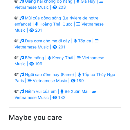
Giang hải không độ nàng |
Gia Huy |
Vietnamese Music |
203
Mùi của dòng sông (La rivière de notre
enfance) |
Hoàng Thái Quốc |
Vietnamese
Music |
201
Đưa cơm cho mẹ đi cày |
Tốp ca |
Vietnamese Music |
201
Bến mộng |
Kenny Thái |
Vietnamese
Music |
199
Ngôi sao đêm nay (Fame) |
Tốp ca Thúy Nga
Paris |
Vietnamese Music |
189
Niềm vui của em |
Bé Xuân Mai |
Vietnamese Music |
182
Maybe you care