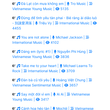
Đà Lạt còn mưa không em |
Tro Music |
Vietnamese Young Music |
5135
Đừng để tình yêu tàn phai - Bié ràng ài diāo luò
- 別讓愛凋落 |
Triệu Vy |
International Music |
4455
You are not alone |
Michael Jackson |
International Music |
4102
Dáng em (lyric #1) |
Nguyễn Phi Hùng |
Vietnamese Young Music |
3836
Take me to your heart |
Michael Learns To
Rock |
International Music |
3709
Đàn bà cũ tôi yêu |
Hoàng Việt Chung |
Vietnamese Sentimental Music |
3657
Say một đời vì em |
Ai Ai |
Vietnamese
Young Music |
3417
Cánh hoa héo tàn |
Mochiii |
Vietnamese