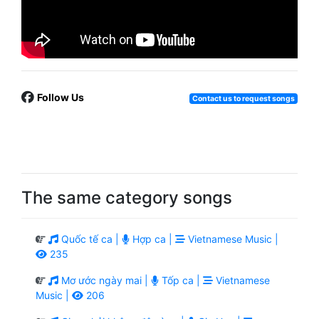
Follow Us
Contact us to request songs
The same category songs
Quốc tế ca |
Hợp ca |
Vietnamese Music |
235
Mơ ước ngày mai |
Tốp ca |
Vietnamese
Music |
206