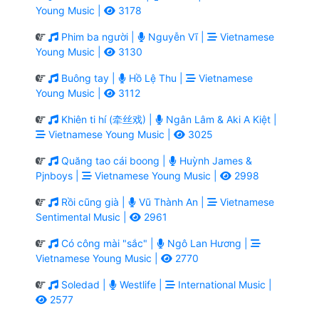
Young Music |
3178
Phim ba người |
Nguyễn Vĩ |
Vietnamese
Young Music |
3130
Buông tay |
Hồ Lệ Thu |
Vietnamese
Young Music |
3112
Khiên ti hí (牵丝戏) |
Ngân Lâm & Aki A Kiệt |
Vietnamese Young Music |
3025
Quăng tao cái boong |
Huỳnh James &
Pjnboys |
Vietnamese Young Music |
2998
Rồi cũng già |
Vũ Thành An |
Vietnamese
Sentimental Music |
2961
Có công mài "sắc" |
Ngô Lan Hương |
Vietnamese Young Music |
2770
Soledad |
Westlife |
International Music |
2577