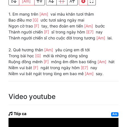
b
[Am]
#
A
[ ]
A
1. Em mang trên
[Am]
vai màu khăn tươi thắm
Bao điều mơ
[G]
ước tươi sáng ngày mai
Ngọn cờ trao
[F]
tay, theo đoàn em tiến
[Am]
bước
Thành người chiến
[F]
sĩ trong ngày hôm
[E7]
nay
Thành người chiến sĩ cho cuộc đời trong tương
[Am]
lai.
2. Quê hương thân
[Am]
yêu cùng em đi tới
Trong bài học
[G]
mới là những dòng sông
Ruộng đồng mênh
[F]
mông êm đềm bao tiếng
[Am]
hát
Niềm vui bát
[F]
ngát trong ngày hôm
[E7]
nay
Niềm vui bát ngát trong lòng em bao mê
[Am]
say.
Video youtube
Tốp ca
Am