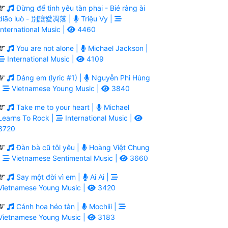
Đừng để tình yêu tàn phai - Bié ràng ài
diāo luò - 別讓愛凋落 |
Triệu Vy |
International Music |
4460
You are not alone |
Michael Jackson |
International Music |
4109
Dáng em (lyric #1) |
Nguyễn Phi Hùng
|
Vietnamese Young Music |
3840
Take me to your heart |
Michael
Learns To Rock |
International Music |
3720
Đàn bà cũ tôi yêu |
Hoàng Việt Chung
|
Vietnamese Sentimental Music |
3660
Say một đời vì em |
Ai Ai |
Vietnamese Young Music |
3420
Cánh hoa héo tàn |
Mochiii |
Vietnamese Young Music |
3183