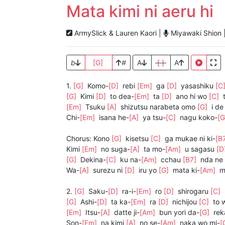
Mata kimi ni aeru hi
ArmySlick & Lauren Kaori |
Miyawaki Shion 
b
[G]
#
A
[ ]
A
1.
[G]
Komo-
[D]
rebi
[Em]
ga
[D]
yasashiku
[C
[G]
Kimi
[D]
to dea-
[Em]
ta
[D]
ano hi wo
[C]
[Em]
Tsuku
[A]
shizutsu narabeta omo
[G]
i d
Chi-
[Em]
isana he-
[A]
ya tsu-
[C]
nagu koko-
[
Chorus: Kono
[G]
kisetsu
[C]
ga mukae ni ki-
[B
Kimi
[Em]
no suga-
[A]
ta mo-
[Am]
u sagasu
[D
[G]
Dekina-
[C]
ku na-
[Am]
cchau
[B7]
nda ne 
Wa-
[A]
surezu ni
[D]
iru yo
[G]
mata ki-
[Am]
mi
2.
[G]
Saku-
[D]
ra-i-
[Em]
ro
[D]
shirogaru
[C]
[G]
Ashi-
[D]
ta ka-
[Em]
ra
[D]
nichijou
[C]
to 
[Em]
Itsu-
[A]
datte ji-
[Am]
bun yori da-
[G]
rek
Son-
[Em]
na kimi
[A]
no se-
[Am]
naka wo mi-
[