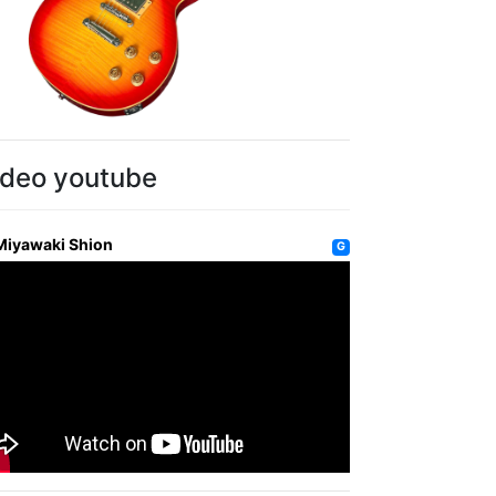
ideo youtube
Miyawaki Shion
G