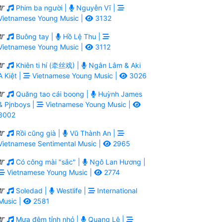
Phim ba người |
Nguyễn Vĩ |
Vietnamese Young Music |
3132
Buông tay |
Hồ Lệ Thu |
Vietnamese Young Music |
3112
Khiên ti hí (牵丝戏) |
Ngân Lâm & Aki
A Kiệt |
Vietnamese Young Music |
3026
Quăng tao cái boong |
Huỳnh James
& Pjnboys |
Vietnamese Young Music |
3002
Rồi cũng già |
Vũ Thành An |
Vietnamese Sentimental Music |
2965
Có công mài "sắc" |
Ngô Lan Hương |
Vietnamese Young Music |
2774
Soledad |
Westlife |
International
Music |
2581
Mưa đêm tỉnh nhỏ |
Quang Lê |