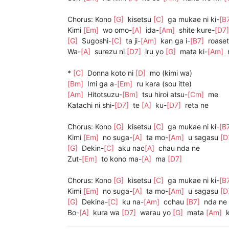
Chorus: Kono
[G]
kisetsu
[C]
ga mukae ni ki-
[B
Kimi
[Em]
wo omo-
[A]
ida-
[Am]
shite kure-
[D7
[G]
Sugoshi-
[C]
ta ji-
[Am]
kan ga i-
[B7]
roase
Wa-
[A]
surezu ni
[D7]
iru yo
[G]
mata ki-
[Am]
m
*
[C]
Donna koto ni
[D]
mo (kimi wa)
[Bm]
Imi ga a-
[Em]
ru kara (sou itte)
[Am]
Hitotsuzu-
[Bm]
tsu hiroi atsu-
[Cm]
me
Katachi ni shi-
[D7]
te
[A]
ku-
[D7]
reta ne
Chorus: Kono
[G]
kisetsu
[C]
ga mukae ni ki-
[B
Kimi
[Em]
no suga-
[A]
ta mo-
[Am]
u sagasu
[D
[G]
Dekin-
[C]
aku nac
[A]
chau nda ne
Zut-
[Em]
to kono ma-
[A]
ma
[D7]
Chorus: Kono
[G]
kisetsu
[C]
ga mukae ni ki-
[B
Kimi
[Em]
no suga-
[A]
ta mo-
[Am]
u sagasu
[D
[G]
Dekina-
[C]
ku na-
[Am]
cchau
[B7]
nda ne
Bo-
[A]
kura wa
[D7]
warau yo
[G]
mata
[Am]
k