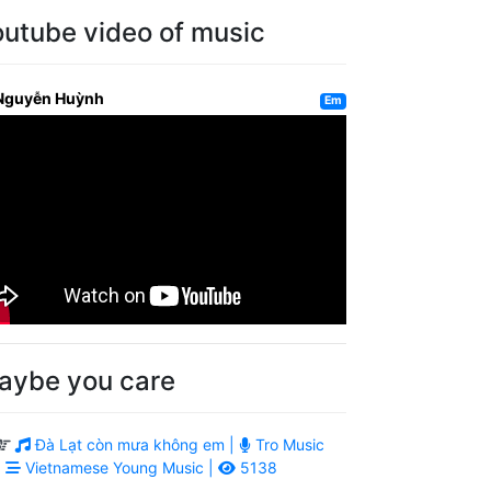
outube video of music
Nguyễn Huỳnh
Em
aybe you care
Đà Lạt còn mưa không em |
Tro Music
|
Vietnamese Young Music |
5138