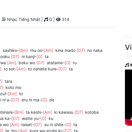
|
Nhạc Tiếng Nhật |
G |
314
V
]
sashiko-
[Bm]
mu oo-
[Am]
kina mado
[D7]
no naka
tooku
[D7]
ni kanji-
[G]
ta
e wa
[Am]
boku wo
[D7]
atatame-
[G]
ru
G]
ro sot-
[Am]
to oshiete kure-
[D7]
ta
7]
tara
7]
koto mo
zut-
[Em]
to
 ni a-
[D7]
eru hi ma-
[G]
de
minare-
[Bm]
ta keshi-
[Am]
ki kawasu
[D7]
kotoba
wa ka-
[D7]
watte yu-
[G]
ku
a wo
[Am]
taiset-
[D7]
su ni shite-
[G]
ta
G]
te, bo-
[Am]
kura wa aruite ki-
[D7]
ta