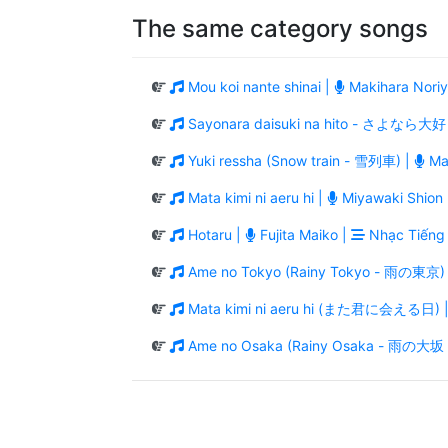
The same category songs
Mou koi nante shinai |
Makihara Noriy
Sayonara daisuki na hito - さよなら
Yuki ressha (Snow train - 雪列車) |
Mae
Mata kimi ni aeru hi |
Miyawaki Shion
Hotaru |
Fujita Maiko |
Nhạc Tiếng
Ame no Tokyo (Rainy Tokyo - 雨の東京)
Mata kimi ni aeru hi (また君に会える日) 
Ame no Osaka (Rainy Osaka - 雨の大坂 