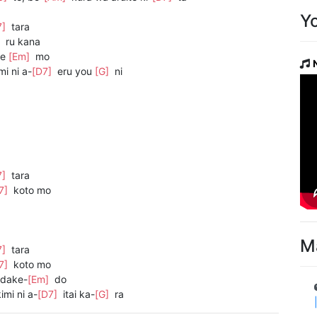
Y
7]
tara
]
ru kana
te
[Em]
mo
i ni a-
[D7]
eru you
[G]
ni
7]
tara
7]
koto mo
M
7]
tara
7]
koto mo
 dake-
[Em]
do
imi ni a-
[D7]
itai ka-
[G]
ra