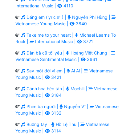
International Music |
4110
Dáng em (lyric #1) |
Nguyễn Phi Hùng |
Vietnamese Young Music |
3840
Take me to your heart |
Michael Learns To
Rock |
International Music |
3721
Đàn bà cũ tôi yêu |
Hoàng Việt Chung |
Vietnamese Sentimental Music |
3661
Say một đời vì em |
Ai Ai |
Vietnamese
Young Music |
3421
Cánh hoa héo tàn |
Mochiii |
Vietnamese
Young Music |
3184
Phim ba người |
Nguyễn Vĩ |
Vietnamese
Young Music |
3132
Buông tay |
Hồ Lệ Thu |
Vietnamese
Young Music |
3114