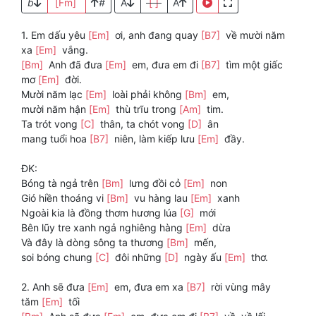
b
[Fm]
#
A
[ ]
A
1. Em dấu yêu
[Em]
ơi, anh đang quay
[B7]
về mười năm
xa
[Em]
vắng.
[Bm]
Anh đã đưa
[Em]
em, đưa em đi
[B7]
tìm một giấc
mơ
[Em]
đời.
Mười năm lạc
[Em]
loài phải không
[Bm]
em,
mười năm hận
[Em]
thù trĩu trong
[Am]
tim.
Ta trót vong
[C]
thân, ta chót vong
[D]
ân
mang tuổi hoa
[B7]
niên, làm kiếp lưu
[Em]
đầy.
ĐK:
Bóng tà ngả trên
[Bm]
lưng đồi cỏ
[Em]
non
Gió hiền thoáng vi
[Bm]
vu hàng lau
[Em]
xanh
Ngoài kia là đồng thơm hương lúa
[G]
mới
Bên lũy tre xanh ngả nghiêng hàng
[Em]
dừa
Và đây là dòng sông ta thương
[Bm]
mến,
soi bóng chung
[C]
đôi những
[D]
ngày ấu
[Em]
thơ.
2. Anh sẽ đưa
[Em]
em, đưa em xa
[B7]
rời vùng mây
tăm
[Em]
tối