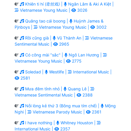
Khiên ti hí (牵丝戏) |
Ngân Lâm & Aki A Kiệt |
Vietnamese Young Music |
3026
Quăng tao cái boong |
Huỳnh James &
Pjnboys |
Vietnamese Young Music |
3002
Rồi cũng già |
Vũ Thành An |
Vietnamese
Sentimental Music |
2965
Có công mài "sắc" |
Ngô Lan Hương |
Vietnamese Young Music |
2775
Soledad |
Westlife |
International Music |
2581
Mưa đêm tỉnh nhỏ |
Quang Lê |
Vietnamese Sentimental Music |
2388
Nỗi lòng kẻ thứ 3 (Bông mua tím chế) |
Mộng
Nghi |
Vietnamese Parody Music |
2361
I have nothing |
Whitney Houston |
International Music |
2357