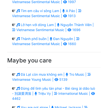
Vietnamese Sentimental Music |
1997
Tìm em câu ví sông Lam |
A Páo |
Vietnamese Sentimental Music |
1913
Lỡ hẹn với dòng Lam |
Nguyễn Thành Viên |
Vietnamese Sentimental Music |
1696
Thành phố buồn |
Đan Nguyên |
Vietnamese Sentimental Music |
1660
Maybe you care
Đà Lạt còn mưa không em |
Tro Music |
Vietnamese Young Music |
5139
Đừng để tình yêu tàn phai - Bié ràng ài diāo luò
- 別讓愛凋落 |
Triệu Vy |
International Music |
4462
You are not alone |
Michael Jackson |