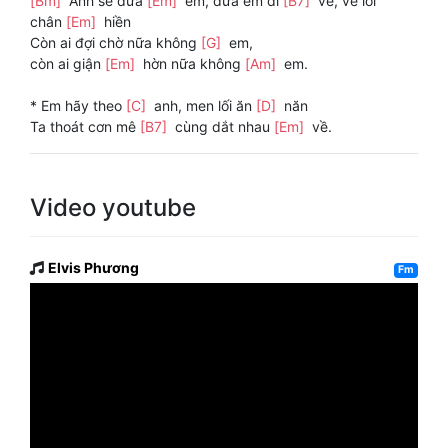
[Bm]
Anh sẽ đưa
[Em]
em, đưa em đi
[B7]
về, về lối
chân
[Em]
hiền
Còn ai đợi chờ nữa không
[G]
em,
còn ai giận
[Em]
hờn nữa không
[Am]
em.
* Em hãy theo
[C]
anh, men lối ăn
[D]
năn
Ta thoát cơn mê
[B7]
cùng dắt nhau
[Em]
về.
Video youtube
Elvis Phương
Fm