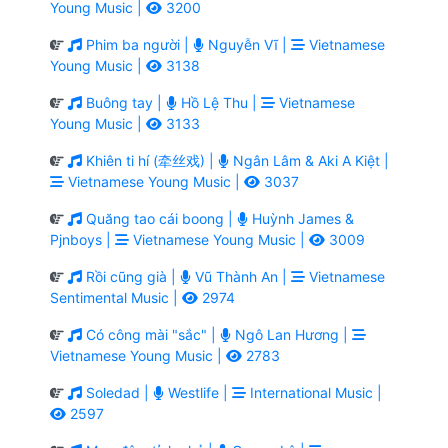
Young Music |
3200
Phim ba người |
Nguyễn Vĩ |
Vietnamese
Young Music |
3138
Buông tay |
Hồ Lệ Thu |
Vietnamese
Young Music |
3133
Khiên ti hí (牵丝戏) |
Ngân Lâm & Aki A Kiệt |
Vietnamese Young Music |
3037
Quăng tao cái boong |
Huỳnh James &
Pjnboys |
Vietnamese Young Music |
3009
Rồi cũng già |
Vũ Thành An |
Vietnamese
Sentimental Music |
2974
Có công mài "sắc" |
Ngô Lan Hương |
Vietnamese Young Music |
2783
Soledad |
Westlife |
International Music |
2597