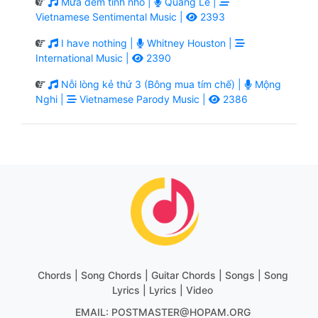
Mưa đêm tỉnh nhỏ |
Quang Lê |
Vietnamese Sentimental Music |
2393
I have nothing |
Whitney Houston |
International Music |
2390
Nỗi lòng kẻ thứ 3 (Bông mua tím chế) |
Mộng
Nghi |
Vietnamese Parody Music |
2386
Chords | Song Chords | Guitar Chords | Songs | Song
Lyrics | Lyrics | Video
EMAIL: POSTMASTER@HOPAM.ORG