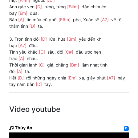
một
[F#m]
người.
[A7]
Anh gác ven
[D]
rừng, từng
[F#m]
đàn chim én
bay
[Em]
qua.
Báo
[A]
tin mùa cũ phôi
[F#m]
pha, Xuân sẽ
[A7]
về tô
thắm tình
[D]
ta.
3. Trọn tình đôi
[D]
lứa, hứa
[Bm]
yêu đến khi
bạc
[A7]
đầu.
Tình yêu khắc
[G]
sâu, đôi
[C#]
đầu ước hẹn
trao
[A]
nhau.
Thời gian lạnh
[G]
giá, chẳng
[Bm]
làm nhạt tình
đôi
[A]
ta.
Hết
[D]
rồi những ngày chia
[Em]
xa, giây phút
[A7]
này
tay nắm bàn
[D]
tay.
Video youtube
Thúy An
D