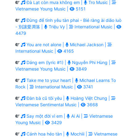
Đà Lạt còn mưa không em |
Tro Music |
Vietnamese Young Music |
5151
Đừng để tình yêu tàn phai - Bié ràng ài diāo luò
- 別讓愛凋落 |
Triệu Vy |
International Music |
4479
You are not alone |
Michael Jackson |
International Music |
4165
Dáng em (lyric #1) |
Nguyễn Phi Hùng |
Vietnamese Young Music |
3849
Take me to your heart |
Michael Learns To
Rock |
International Music |
3741
Đàn bà cũ tôi yêu |
Hoàng Việt Chung |
Vietnamese Sentimental Music |
3668
Say một đời vì em |
Ai Ai |
Vietnamese
Young Music |
3429
Cánh hoa héo tàn |
Mochiii |
Vietnamese