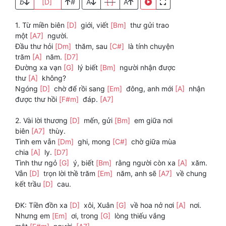
b
[D]
#
A
[ ]
A
1. Từ miền biên
[D]
giới, viết
[Bm]
thư gửi trao
một
[A7]
người.
Đầu thư hỏi
[Dm]
thăm, sau
[C#]
là tính chuyện
trăm
[A]
năm.
[D7]
Đường xa vạn
[G]
lý biết
[Bm]
người nhận được
thư
[A]
không?
Ngóng
[D]
chờ để rồi sang
[Em]
đông, anh mới
[A]
nhận
được thư hồi
[F#m]
đáp.
[A7]
2. Vài lời thương
[D]
mến, gửi
[Bm]
em giữa nơi
biên
[A7]
thùy.
Tình em vẫn
[Dm]
ghi, mong
[C#]
chờ giữa mùa
chia
[A]
ly.
[D7]
Tình thư ngỏ
[G]
ý, biết
[Bm]
rằng người còn xa
[A]
xăm.
Vẫn
[D]
trọn lời thề trăm
[Em]
năm, anh sẽ
[A7]
về chung
kết trầu
[D]
cau.
ĐK: Tiền đồn xa
[D]
xôi, Xuân
[G]
về hoa nở nơi
[A]
nơi.
Nhưng em
[Em]
ơi, trong
[G]
lòng thiếu vắng