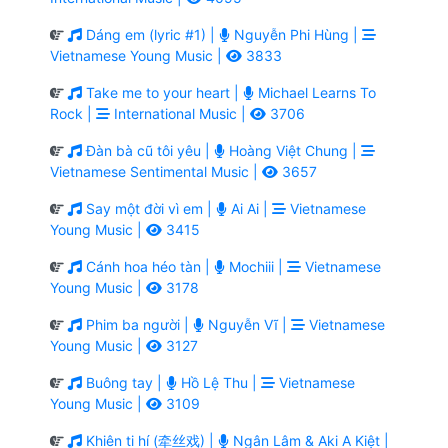
Dáng em (lyric #1) |
Nguyễn Phi Hùng |
Vietnamese Young Music |
3833
Take me to your heart |
Michael Learns To
Rock |
International Music |
3706
Đàn bà cũ tôi yêu |
Hoàng Việt Chung |
Vietnamese Sentimental Music |
3657
Say một đời vì em |
Ai Ai |
Vietnamese
Young Music |
3415
Cánh hoa héo tàn |
Mochiii |
Vietnamese
Young Music |
3178
Phim ba người |
Nguyễn Vĩ |
Vietnamese
Young Music |
3127
Buông tay |
Hồ Lệ Thu |
Vietnamese
Young Music |
3109
Khiên ti hí (牵丝戏) |
Ngân Lâm & Aki A Kiệt |