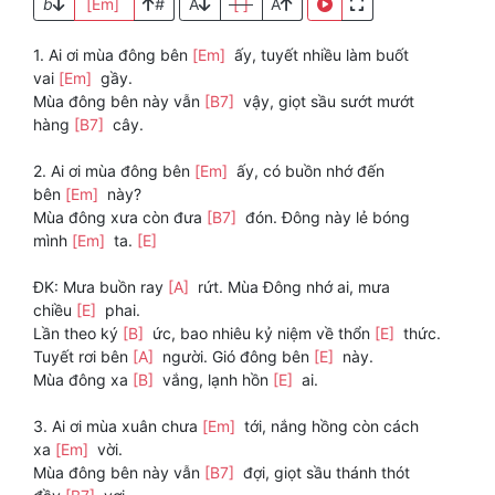
b
[Em]
#
A
[ ]
A
1. Ai ơi mùa đông bên
[Em]
ấy, tuyết nhiều làm buốt
vai
[Em]
gầy.
Mùa đông bên này vẫn
[B7]
vậy, giọt sầu sướt mướt
hàng
[B7]
cây.
2. Ai ơi mùa đông bên
[Em]
ấy, có buồn nhớ đến
bên
[Em]
này?
Mùa đông xưa còn đưa
[B7]
đón. Đông này lẻ bóng
mình
[Em]
ta.
[E]
ĐK: Mưa buồn ray
[A]
rứt. Mùa Đông nhớ ai, mưa
chiều
[E]
phai.
Lần theo ký
[B]
ức, bao nhiêu kỷ niệm về thổn
[E]
thức.
Tuyết rơi bên
[A]
người. Gió đông bên
[E]
này.
Mùa đông xa
[B]
vắng, lạnh hồn
[E]
ai.
3. Ai ơi mùa xuân chưa
[Em]
tới, nắng hồng còn cách
xa
[Em]
vời.
Mùa đông bên này vẫn
[B7]
đợi, giọt sầu thánh thót