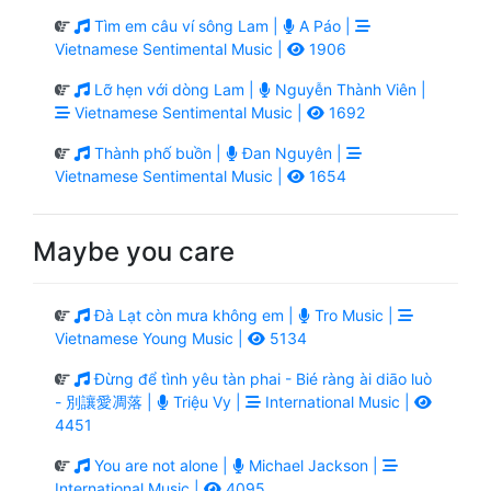
Tìm em câu ví sông Lam |
A Páo |
Vietnamese Sentimental Music |
1906
Lỡ hẹn với dòng Lam |
Nguyễn Thành Viên |
Vietnamese Sentimental Music |
1692
Thành phố buồn |
Đan Nguyên |
Vietnamese Sentimental Music |
1654
Maybe you care
Đà Lạt còn mưa không em |
Tro Music |
Vietnamese Young Music |
5134
Đừng để tình yêu tàn phai - Bié ràng ài diāo luò
- 別讓愛凋落 |
Triệu Vy |
International Music |
4451
You are not alone |
Michael Jackson |
International Music |
4095