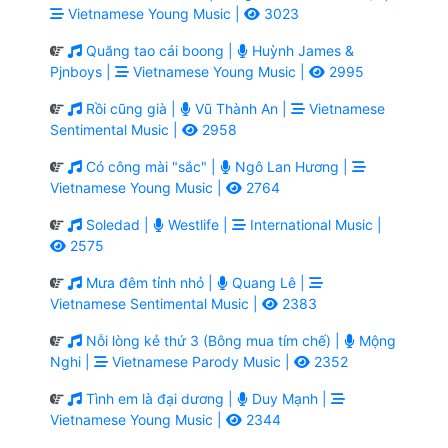
Vietnamese Young Music |
3023
Quăng tao cái boong |
Huỳnh James &
Pjnboys |
Vietnamese Young Music |
2995
Rồi cũng già |
Vũ Thành An |
Vietnamese
Sentimental Music |
2958
Có công mài "sắc" |
Ngô Lan Hương |
Vietnamese Young Music |
2764
Soledad |
Westlife |
International Music |
2575
Mưa đêm tỉnh nhỏ |
Quang Lê |
Vietnamese Sentimental Music |
2383
Nỗi lòng kẻ thứ 3 (Bông mua tím chế) |
Mộng
Nghi |
Vietnamese Parody Music |
2352
Tình em là đại dương |
Duy Mạnh |
Vietnamese Young Music |
2344