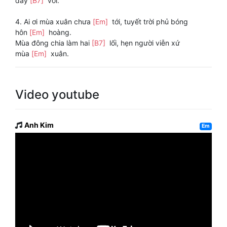
đầy
[B7]
vơi.
4. Ai ơi mùa xuân chưa
[Em]
tới, tuyết trời phủ bóng
hôn
[Em]
hoàng.
Mùa đông chia làm hai
[B7]
lối, hẹn người viễn xứ
mùa
[Em]
xuân.
Video youtube
Anh Kim
Em