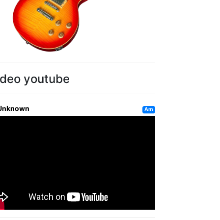
ideo youtube
Unknown
Am