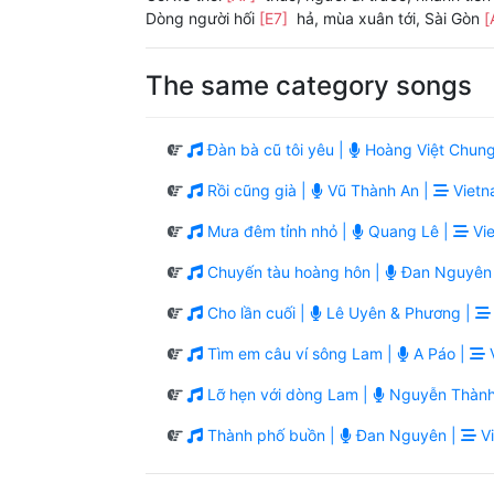
Dòng người hối
[E7]
hả, mùa xuân tới, Sài Gòn
[
The same category songs
Đàn bà cũ tôi yêu |
Hoàng Việt Chung
Rồi cũng già |
Vũ Thành An |
Vietn
Mưa đêm tỉnh nhỏ |
Quang Lê |
Vie
Chuyến tàu hoàng hôn |
Đan Nguyên
Cho lần cuối |
Lê Uyên & Phương |
Tìm em câu ví sông Lam |
A Páo |
V
Lỡ hẹn với dòng Lam |
Nguyễn Thành
Thành phố buồn |
Đan Nguyên |
Vi