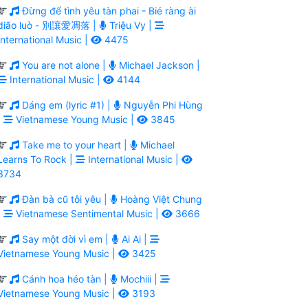
Đừng để tình yêu tàn phai - Bié ràng ài
diāo luò - 別讓愛凋落 |
Triệu Vy |
International Music |
4475
You are not alone |
Michael Jackson |
International Music |
4144
Dáng em (lyric #1) |
Nguyễn Phi Hùng
|
Vietnamese Young Music |
3845
Take me to your heart |
Michael
Learns To Rock |
International Music |
3734
Đàn bà cũ tôi yêu |
Hoàng Việt Chung
|
Vietnamese Sentimental Music |
3666
Say một đời vì em |
Ai Ai |
Vietnamese Young Music |
3425
Cánh hoa héo tàn |
Mochiii |
Vietnamese Young Music |
3193