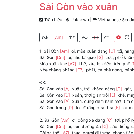
Sài Gòn vào xuân
Trần Liêu |
Unknown |
Vietnamese Sentim
b
[Am]
#
A
[ ]
A
1. Sài Gòn
[Am]
ơi, mùa xuân đang
[C]
tới, nắn
Sài Gòn
[Dm]
ơi, như lời giao
[G]
ước, phố khô
Mùa xuân khe
[A7]
khẽ, vừa len đến, trên phố
[
Nhẹ nhàng phảng
[E7]
phất, cà phê nóng, bán
ĐK:
Sài Gòn vào
[A]
xuân, trời không nắng
[D]
gắt, 
Sài Gòn vào
[D]
xuân, thời gian trôi
[E]
khẽ, mâ
Sài Gòn vào
[A]
xuân, cùng đem năm mới, tìm đ
Sài Gòn trong
[D]
tôi, đường xưa đưa
[E]
lối, m
2. Sài Gòn
[Am]
ơi, dòng xe đang
[C]
tới, phố 
Sài Gòn
[Dm]
ơi, con đường đa
[G]
sắc, tiếng 
Còi xe thôi
[A7]
thúc, người đi trước, nhanh tiế