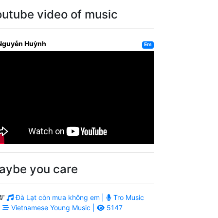
outube video of music
Nguyễn Huỳnh
Em
aybe you care
Đà Lạt còn mưa không em |
Tro Music
|
Vietnamese Young Music |
5147