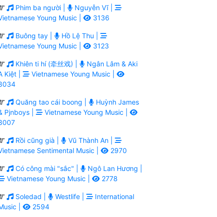
Phim ba người |
Nguyễn Vĩ |
Vietnamese Young Music |
3136
Buông tay |
Hồ Lệ Thu |
Vietnamese Young Music |
3123
Khiên ti hí (牵丝戏) |
Ngân Lâm & Aki
A Kiệt |
Vietnamese Young Music |
3034
Quăng tao cái boong |
Huỳnh James
& Pjnboys |
Vietnamese Young Music |
3007
Rồi cũng già |
Vũ Thành An |
Vietnamese Sentimental Music |
2970
Có công mài "sắc" |
Ngô Lan Hương |
Vietnamese Young Music |
2778
Soledad |
Westlife |
International
Music |
2594