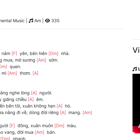
ental Music |
Am |
335
V
g nằm
[F]
yên, bên hiên
[Dm]
nhà.
ng mưa, mờ sương
[Am]
sớm.
Dm]
quen.
h mì
[Am]
thơm.
[A]
lắng nghe lòng
[A]
người.
y giăng chiều
[A]
êm.
ến bên tôi, xuân không hẹn
[A]
hò.
ưa nắng đi về, dòng đời riêng
[A]
mang.
[Am]
người
[F]
đông, xuân muôn
[Dm]
màu.
rao vang, đời mua
[Am]
bán.
n
[Dm]
nhanh.